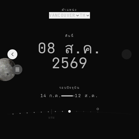
เฟสดวงจันทร์วันนี้ในvancouver: จันทร์เสี้ยวข้างแรม สว่าง 22%
รอบปัจจุบัน
ตำแหน่ง
VANCOUVER
TH
คืนนี้
08 ส.ค.
2569
รอบปัจจุบัน
14 ก.ค.
12 ส.ค.
แรม
พ็ญ