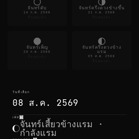
e
c
จันทร์ดับ
จันทร์ครึ่งดวงข้างขึ้น
o
14 ก.ค. 2569
21 ก.ค. 2569
l
สิ้นสุดแล้ว
สิ้นสุดแล้ว
o
r
s
f
a
d
จันทร์เพ็ญ
จันทร์ครึ่งดวงข้าง
e
แรม
29 ก.ค. 2569
t
05 ส.ค. 2569
สิ้นสุดแล้ว
h
สิ้นสุดแล้ว
e
n
o
i
s
e
วันที่เลือก
d
r
08 ส.ค. 2569
o
p
s
เฟส
วันที่เลือก
—
แสง
,
ตำแหน่ง
,
เวลาจันทร์
o
จันทร์เสี้ยวข้างแรม ·
u
t
กำลังแรม