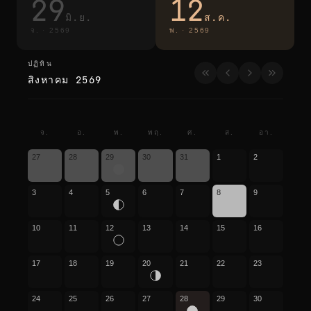
29
12
มิ.ย.
ส.ค.
จ.
·
2569
พ.
·
2569
ปฏิทิน
ปฏิทิน
สิงหาคม 2569
จ.
อ.
พ.
พฤ.
ศ.
ส.
อา.
27
28
29
30
31
1
2
3
4
5
6
7
8
9
10
11
12
13
14
15
16
17
18
19
20
21
22
23
24
25
26
27
28
29
30