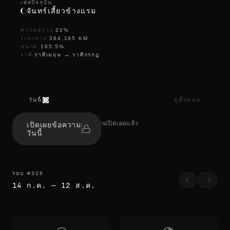
เฟสปัจจุบัน
จันทร์เสี้ยวข้างแรม
ความสว่าง
22
%
ระยะทาง
364,195
KM
ขนาด
105.5
%
ราศี
ราศีเมถุน
→
ราศีกรกฎ
วันนี้
ดูทั้งหมด
t
h
1 คนเปิดเผยแล้ว
เปิดเผยข้อความ
e
วันนี้
e
d
g
e
s
รอบ
#
328
b
14 ก.ค.
—
12 ส.ค.
l
u
r
t
h