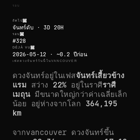
รอบ
ถัดไป
จันทร์ดับ · 3D 20H
รอบ
#328
DÉJÀ VU
2026-05-12 · ~0.2 ปีก่อน
เฟสดวงจันทร์วันนี้ในVANCOUVER
ดวงจันทร์อยู่ในเฟส
จันทร์เสี้ยวข้าง
แรม
สว่าง
22
%
อยู่ในราศี
ราศี
เมถุน
มีขนาด
ใหญ่กว่าค่าเฉลี่ยเล็ก
น้อย
อยู่ห่างจากโลก
364,195
km
จาก
vancouver
ดวงจันทร์ขึ้น