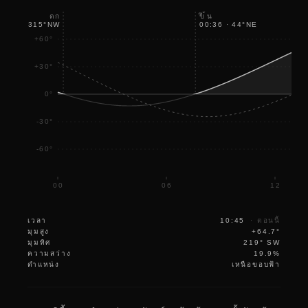
ขึ้น
ตก
17:18
·
315
°
NW
00:36
·
44
°
NE
+60°
+30°
0°
-30°
-60°
00
06
12
เวลา
10:45
·
ตอนนี้
มุมสูง
+64.7°
มุมทิศ
219° SW
ความสว่าง
19.9%
ตำแหน่ง
เหนือขอบฟ้า