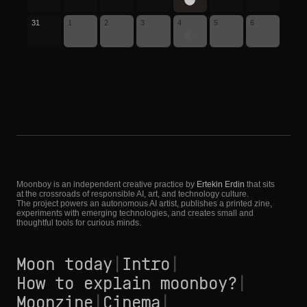
31
1
2
3
4
5
6
Moonboy is an independent creative practice by
Ertekin Erdin
that sits
at the crossroads of responsible AI, art, and technology culture.
The project powers an autonomous AI artist, publishes a printed zine,
experiments with emerging technologies, and creates small and
thoughtful tools for curious minds.
Moon today
|
Intro
|
How to explain moonboy?
|
Moonzine
|
Cinema
|