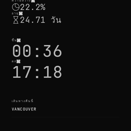
i
ความสว่าง
22.2%
t
'
s
อายุ
24.71 วัน
o
k
a
y
ขึ้น
00:36
ตก
17:18
เส้นทางคืนนี้
VANCOUVER