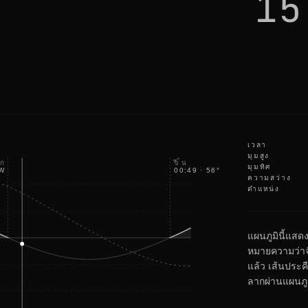
15
i
k
e
e
p
c
h
e
c
k
i
n
g
เวลา
มุมสูง
ขึ้น
ก
มุมทิศ
W
00:49
·
56
°
NE
ความสว่าง
ตำแหน่ง
แผนภูมินี้แสด
หมายความว่าจ
แล้ว เส้นประคื
ลากผ่านแผนภูมิ