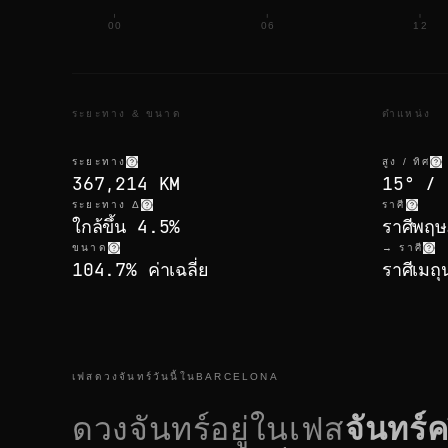
00
06
12
ระยะทาง & ขนาด
ตำแหน่ง
ระยะทาง
สูง / ทิศ
367,214 KM
15° / 
ระยะทาง Δ
ราศี
ใกล้ขึ้น 4.5%
ราศีพฤ
ขนาด
→ ราศี
104.7% ค่าเฉลี่ย
ราศีเมถ
เฟสดวงจันทร์วันนี้ในBARCELONA
ดวงจันทร์อยู่ในเฟส
จันทร์