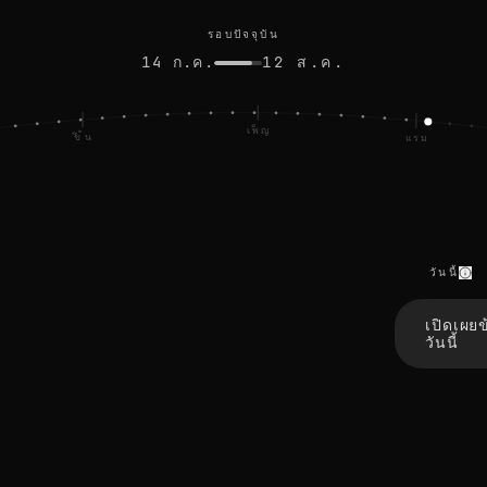
%
รอบปัจจุบัน
14 ก.ค.
12 ส.ค.
เพ็ญ
ขึ้น
แรม
วันนี้
r
e
เปิดเผย
f
วันนี้
r
e
s
h
r
e
f
r