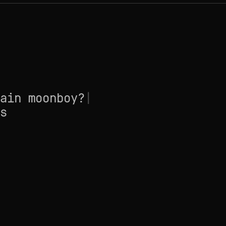
ain moonboy?
|
s