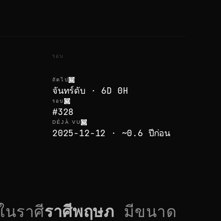
รอบ
ถัดไป
จันทร์ดับ · 6D 0H
รอบ
#328
DÉJÀ VU
2025-12-12 · ~0.6 ปีก่อน
ในราศี
ราศีพฤษภ
มีขนาด