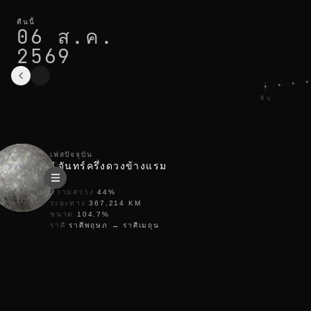
เฟสดวงจันทร์วันนี้ในbarcelona: จันทร์ครึ่งดวงข้างแรม สว่าง 44
รอบปัจจุบัน
คืนนี้
06 ส.ค.
2569
ดับ
เฟสปัจจุบัน
จันทร์ครึ่งดวงข้างแรม
ความสว่าง
44
%
ระยะทาง
367,214
KM
ขนาด
104.7
%
ราศี
ราศีพฤษภ
→
ราศีเมถุน