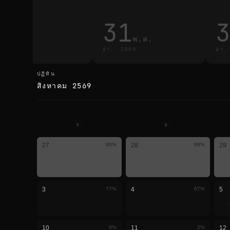
3
31
มี.ค.
พ.ค.
·
2569
อา.
·
2569
อา.
ปฏิทิน
ปฏิทิน
สิงหาคม 2569
จ.
อ.
27
96
%
28
99
%
29
3
77
%
4
67
%
5
10
6
%
11
2
%
12