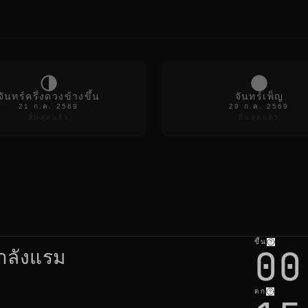
e
s
h
r
e
f
r
e
s
จันทร์ครึ่งดวงข้างขึ้น
จันทร์เพ็ญ
h
21 ก.ค. 2569
29 ก.ค. 2569
สิ้นสุดแล้ว
สิ้นสุดแล้ว
n
o
t
h
i
n
g
c
h
a
n
ขึ้น
00
g
ำลังแรม
e
s
b
u
ตก
t