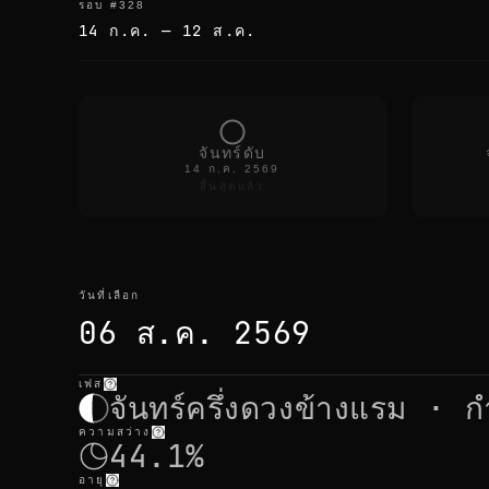
รอบ
#
328
14 ก.ค.
—
12 ส.ค.
จันทร์ดับ
14 ก.ค. 2569
สิ้นสุดแล้ว
วันที่เลือก
06 ส.ค. 2569
เฟส
วันที่เลือก
—
แสง
,
ตำแหน่ง
,
เวลาจันทร์
จันทร์ครึ่งดวงข้างแรม · ก
ความสว่าง
44.1%
อายุ