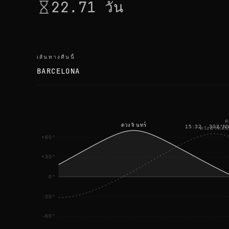
22.71 วัน
เส้นทางคืนนี้
BARCELONA
ต
ดวงจันทร์
15:32
·
302
°
N
ดวงอาทิตย์
+60°
+30°
0°
-30°
-60°