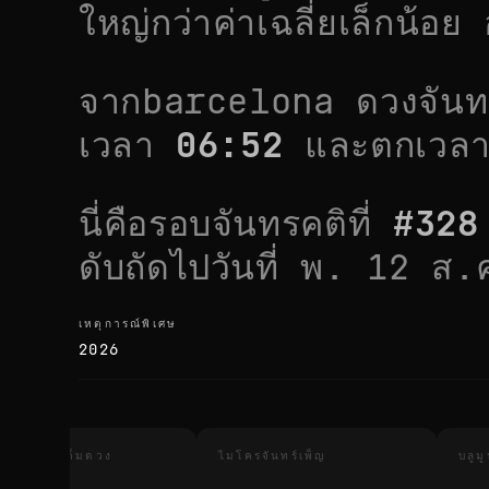
ใหญ่กว่าค่าเฉลี่ยเล็กน้อย
อ
จาก
barcelona
ดวงจันทร
เวลา
06:52
และตกเวล
นี่คือรอบจันทรคติที่
#
328
ดับถัดไปวันที่
พ. 12 ส.
เหตุการณ์พิเศษ
เหตุการณ์พิเศษ
2026
นทรุปราคาเต็มดวง
ไมโครจันทร์เพ็ญ
บลูม