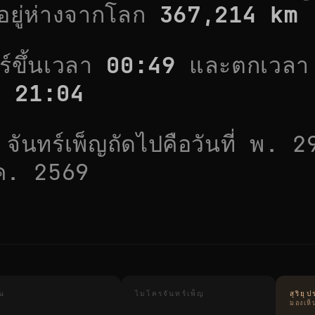
ยู่ห่างจากโลก
367,214
km
์ขึ้นเวลา
00:49
และตกเวล
า
21:04
จันทร์เพ็ญถัดไปคือวันที่
พ. 2
ค. 2569
ูน
ไมโครจันทร์เพ็ญ
สุริย
มองเห็นท