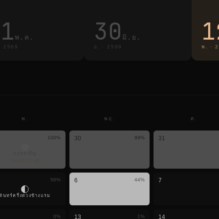
31
30
1
พ.ค.
มิ.ย.
·
2569
อ.
·
2569
พ.
·
2
พ.
พฤ.
ศ.
100
%
30
99
%
31
จันทร์เพ็ญ
จันทร์กวางผู้
56
%
6
44
%
7
จันทร์ครึ่งดวงข้างแรม
0
%
13
1
%
14