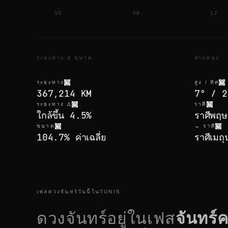
00
06
12
ระยะทาง & ขนาด
ตำแหน่ง
ระยะทาง
สูง / ทิศ
367,214 KM
7° / 2
ระยะทาง Δ
ราศี
ใกล้ขึ้น 4.5%
ราศีพฤ
ขนาด
→ ราศี
104.7% ค่าเฉลี่ย
ราศีเมถ
เฟสดวงจันทร์วันนี้ในTUNIS
ดวงจันทร์อยู่ในเฟส
จันทร์