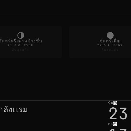
e
s
h
r
e
f
r
e
s
จันทร์ครึ่งดวงข้างขึ้น
จันทร์เพ็ญ
h
21 ก.ค. 2569
29 ก.ค. 2569
สิ้นสุดแล้ว
สิ้นสุดแล้ว
n
o
t
h
i
n
g
c
h
a
n
ขึ้น
23
g
ำลังแรม
e
s
b
u
ตก
t