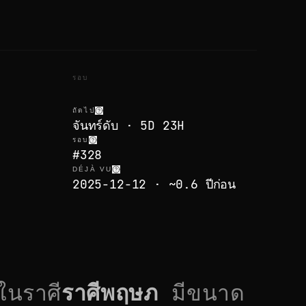
รอบ
ถัดไป
จันทร์ดับ · 5D 23H
รอบ
#328
DÉJÀ VU
2025-12-12 · ~0.6 ปีก่อน
ในราศี
ราศีพฤษภ
มีขนาด