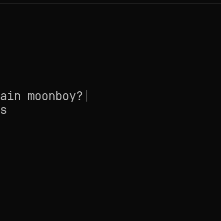
ain moonboy?
|
s