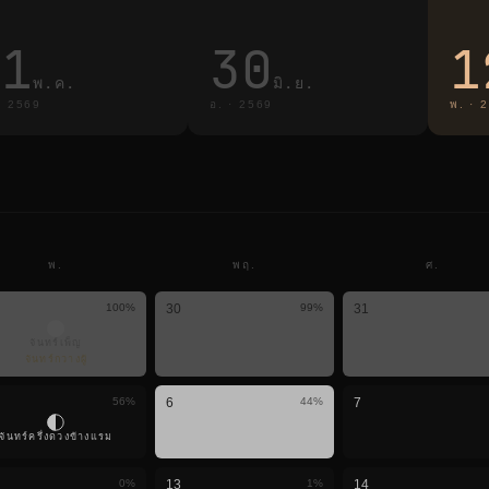
31
30
1
พ.ค.
มิ.ย.
·
2569
อ.
·
2569
พ.
·
2
พ.
พฤ.
ศ.
100
%
30
99
%
31
จันทร์เพ็ญ
จันทร์กวางผู้
56
%
6
44
%
7
จันทร์ครึ่งดวงข้างแรม
0
%
13
1
%
14