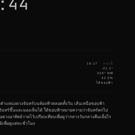
:44
16:17
·
ตอนนี้
-21.1°
326° NW
42.5%
ใต้ขอบฟ้า
งตำแหน่งดวงจันทร์บนท้องฟ้าตลอดทั้งวัน เส้นเหนือขอบฟ้า
ันทร์ขึ้นและมองเห็นได้ ใต้ขอบฟ้าหมายความว่าจันทร์ตกไป
อดวงอาทิตย์วาดไว้เปรียบเทียบเพื่อดูว่ากลางวันกลางคืนเมื่อไร
เพื่อดูแต่ละชั่วโมง