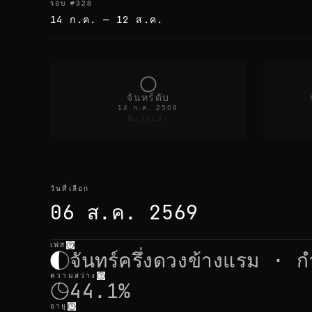
รอบ
#
328
14 ก.ค.
—
12 ส.ค.
จันทร์ดับ
14 ก.ค. 2569
สิ้นสุดแล้ว
วันที่เลือก
06 ส.ค. 2569
เฟส
วันที่เลือก
—
แสง
,
ตำแหน่ง
,
เวลาจันทร์
จันทร์ครึ่งดวงข้างแรม · ก
ความสว่าง
44.1%
อายุ