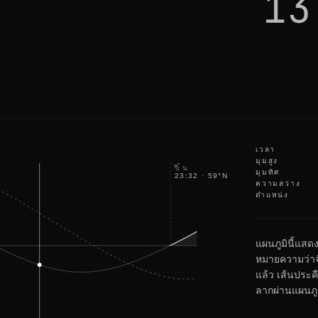
13
i
k
e
e
p
c
h
e
c
k
i
n
g
เวลา
มุมสูง
ขึ้น
มุมทิศ
23:32
·
59
°
NE
ความสว่าง
ตำแหน่ง
แผนภูมินี้แสด
หมายความว่าจ
แล้ว เส้นประคื
ลากผ่านแผนภูมิ