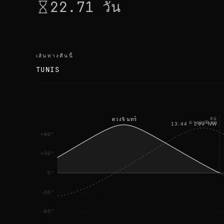
22.71 วัน
เส้นทางคืนนี้
TUNIS
ตก
ดวงจันทร์
ดวงอาทิตย์
13:44
·
299
°
NW
+60°
+30°
0°
-30°
-60°