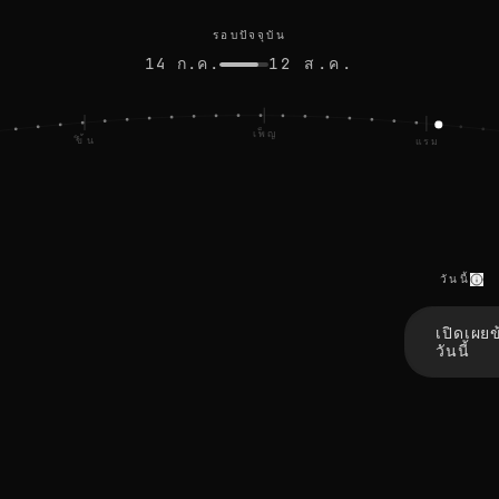
รอบปัจจุบัน
14 ก.ค.
12 ส.ค.
เพ็ญ
ขึ้น
แรม
วันนี้
r
e
เปิดเผย
f
วันนี้
r
e
s
h
r
e
f
r