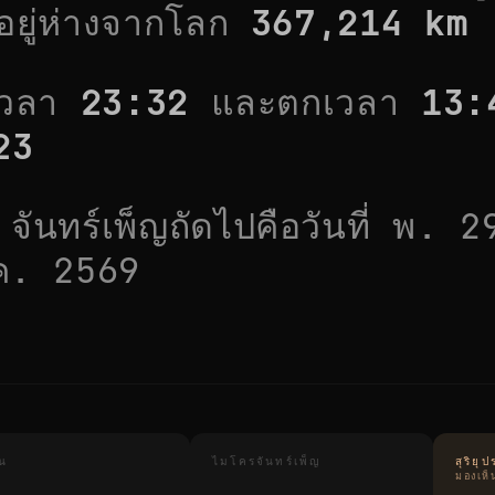
ยู่ห่างจากโลก
367,214
km
นเวลา
23:32
และตกเวลา
13:
23
จันทร์เพ็ญถัดไปคือวันที่
พ. 2
ค. 2569
ูน
ไมโครจันทร์เพ็ญ
สุริย
มองเห็นท