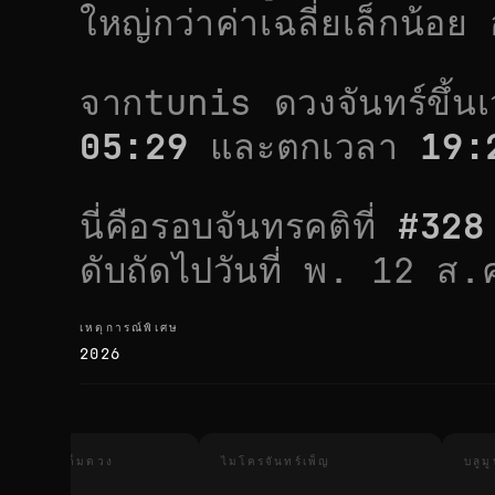
ใหญ่กว่าค่าเฉลี่ยเล็กน้อย
อ
จาก
tunis
ดวงจันทร์ขึ้
05:29
และตกเวลา
19:
นี่คือรอบจันทรคติที่
#
328
ดับถัดไปวันที่
พ. 12 ส.
เหตุการณ์พิเศษ
เหตุการณ์พิเศษ
2026
นทรุปราคาเต็มดวง
ไมโครจันทร์เพ็ญ
บลูม