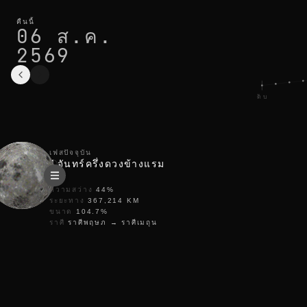
เฟสดวงจันทร์วันนี้ในtunis: จันทร์ครึ่งดวงข้างแรม สว่าง 44%
รอบปัจจุบัน
คืนนี้
06 ส.ค.
2569
ดับ
เฟสปัจจุบัน
จันทร์ครึ่งดวงข้างแรม
ความสว่าง
44
%
ระยะทาง
367,214
KM
ขนาด
104.7
%
ราศี
ราศีพฤษภ
→
ราศีเมถุน