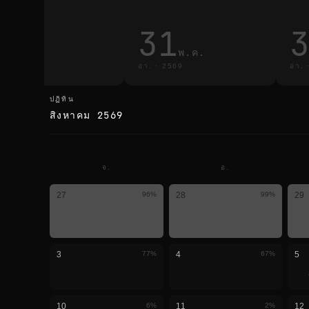
3
31
มี.ค.
พ.ค.
·
2569
อา.
·
2569
อา.
ปฏิทิน
ปฏิทิน
สิงหาคม 2569
จ.
อ.
27
96
%
28
99
%
29
3
77
%
4
67
%
5
10
6
%
11
2
%
12