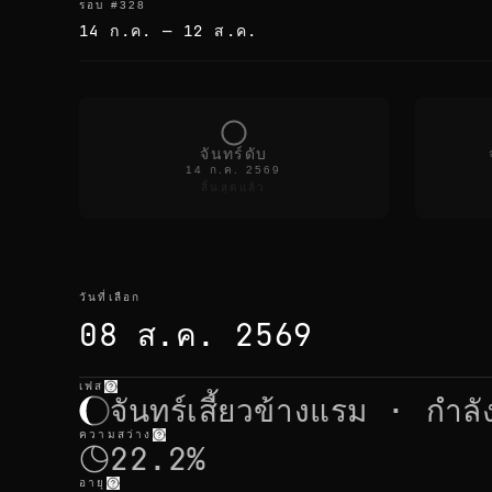
รอบ
#
328
14 ก.ค.
—
12 ส.ค.
จันทร์ดับ
14 ก.ค. 2569
สิ้นสุดแล้ว
วันที่เลือก
08 ส.ค. 2569
เฟส
วันที่เลือก
—
แสง
,
ตำแหน่ง
,
เวลาจันทร์
จันทร์เสี้ยวข้างแรม · กำล
ความสว่าง
22.2%
อายุ