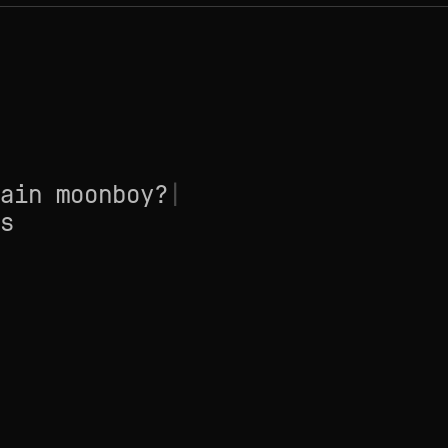
ain moonboy?
|
s