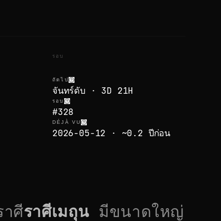
รอบ
ถัดไป
จันทร์ดับ · 3D 21H
รอบ
#328
DÉJÀ VU
2026-05-12 · ~0.2 ปีก่อน
ราศี
ราศีเมถุน
มีขนาด
ใหญ่