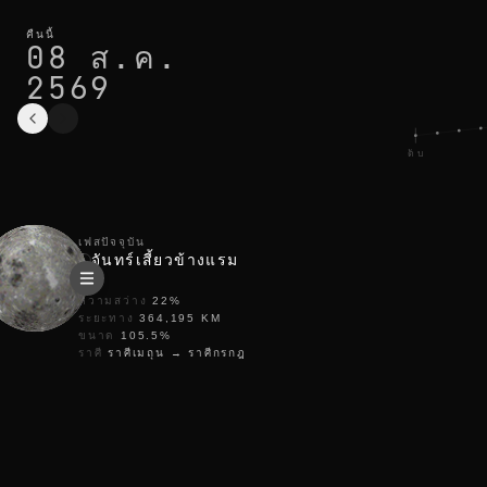
เฟสดวงจันทร์วันนี้ในberlin: จันทร์เสี้ยวข้างแรม สว่าง 22%
รอบปัจจุบัน
คืนนี้
08 ส.ค.
2569
ดับ
เฟสปัจจุบัน
จันทร์เสี้ยวข้างแรม
ความสว่าง
22
%
ระยะทาง
364,195
KM
ขนาด
105.5
%
ราศี
ราศีเมถุน
→
ราศีกรกฎ