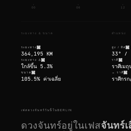
00
06
12
ระยะทาง & ขนาด
ตำแหน่ง
ระยะทาง
สูง / ทิศ
364,195 KM
33° / 
ระยะทาง Δ
ราศี
ใกล้ขึ้น 5.3%
ราศีเมถุ
ขนาด
→ ราศี
105.5% ค่าเฉลี่ย
ราศีกร
เฟสดวงจันทร์วันนี้ในBERLIN
ดวงจันทร์อยู่ในเฟส
จันทร์เ