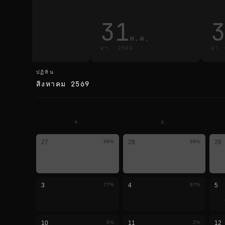
3
31
มี.ค.
พ.ค.
·
2569
อา.
·
2569
อา.
ปฏิทิน
ปฏิทิน
สิงหาคม 2569
จ.
อ.
27
96
%
28
99
%
29
3
77
%
4
67
%
5
10
6
%
11
2
%
12