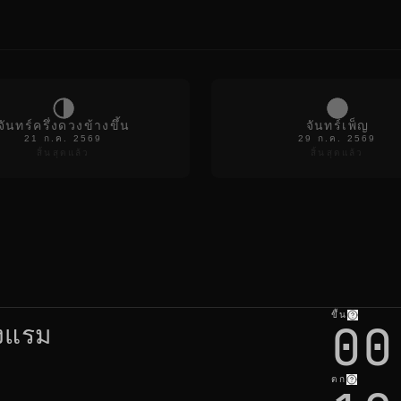
r
t
h
e
c
o
l
o
r
จันทร์ครึ่งดวงข้างขึ้น
จันทร์เพ็ญ
s
21 ก.ค. 2569
29 ก.ค. 2569
f
สิ้นสุดแล้ว
สิ้นสุดแล้ว
a
d
e
t
h
e
n
o
i
s
e
ขึ้น
00
d
ังแรม
r
o
p
s
ตก
o