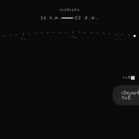
รอบปัจจุบัน
14 ก.ค.
12 ส.ค.
เพ็ญ
ขึ้น
แรม
วันนี้
t
h
เปิดเผย
e
วันนี้
e
d
g
e
s
b
l
u