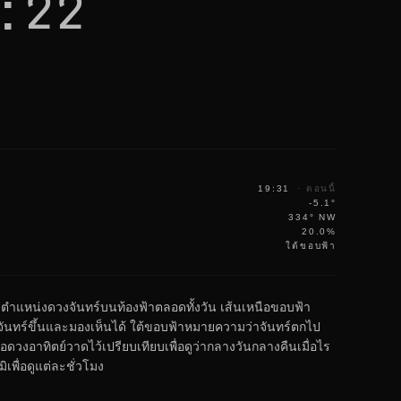
:22
19:31
·
ตอนนี้
-5.1°
334° NW
20.0%
ใต้ขอบฟ้า
งตำแหน่งดวงจันทร์บนท้องฟ้าตลอดทั้งวัน เส้นเหนือขอบฟ้า
ันทร์ขึ้นและมองเห็นได้ ใต้ขอบฟ้าหมายความว่าจันทร์ตกไป
อดวงอาทิตย์วาดไว้เปรียบเทียบเพื่อดูว่ากลางวันกลางคืนเมื่อไร
เพื่อดูแต่ละชั่วโมง