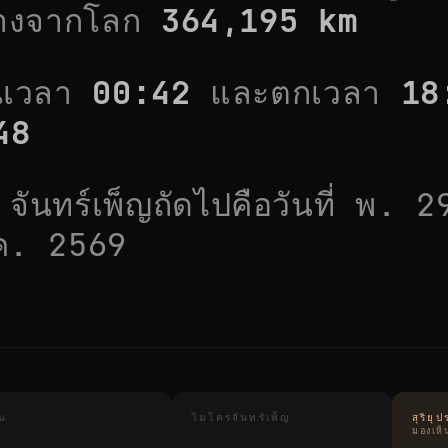
่างจากโลก
364,195
km
้นเวลา
00:42
และตกเวลา
18
48
จันทร์เพ็ญถัดไปคือวันที่
พ. 2
ค. 2569
ูน
ไมโครจันทร์เพ็ญ
สุริย
มองเห็นท