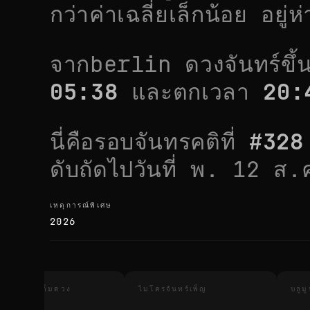
กว่าค่าเฉลี่ยเล็กน้อย
อยู่ห
จาก
berlin
ดวงจันทร์ขึ
05:38
และตกเวลา
20:
นี่คือรอบจันทรคติที่
#
328
ดับถัดไปวันที่
พ. 12 ส.
เหตุการณ์พิเศษ
เหตุการณ์พิเศษ
2026
นทรุปราคาเต็มดวง
ไมโครจันทร์เพ็ญ
บลูม