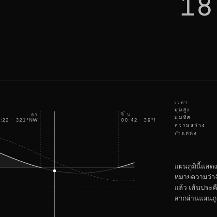
18
u
t
i
t
'
s
o
k
a
y
เวลา
มุมสูง
ขึ้น
ตก
มุมทิศ
:22
·
321
°
NW
00:42
·
39
°
NE
ความสว่าง
ตำแหน่ง
แผนภูมินี้แสด
หมายความว่าจ
แล้ว เส้นประคื
ลากผ่านแผนภูมิ