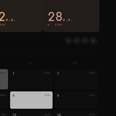
2
28
ส.ค.
ส.ค.
569
ศ.
·
2569
ส.
อา.
97
%
1
92
%
2
85
%
33
%
8
22
%
9
13
%
4
%
15
10
%
16
17
%