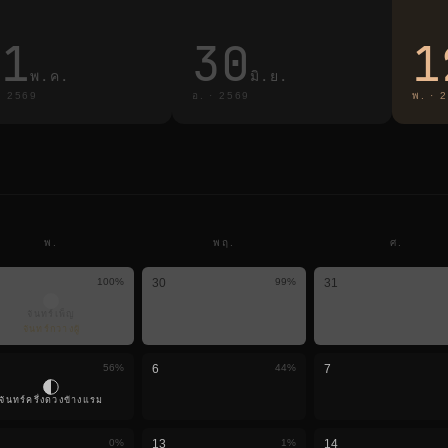
31
30
1
พ.ค.
มิ.ย.
·
2569
อ.
·
2569
พ.
·
2
พ.
พฤ.
ศ.
100
%
30
99
%
31
จันทร์เพ็ญ
จันทร์กวางผู้
56
%
6
44
%
7
จันทร์ครึ่งดวงข้างแรม
0
%
13
1
%
14