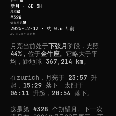
下一个
新月 · 6D 5H
周期
#328
似曾相识
2025-12-12 · 约 0.6 年前
ZURICH今日月相
月亮当前处于
下弦月
阶段，光照
44
%
，位于
金牛座
。它
略大于平
均
，距地球
367,214
km
。
在
zurich
，月亮于
23:57
升
起，
15:29
落下。太阳于
06:11
升起，
20:54
落下。
这是第
#
328
个朔望月。下一次