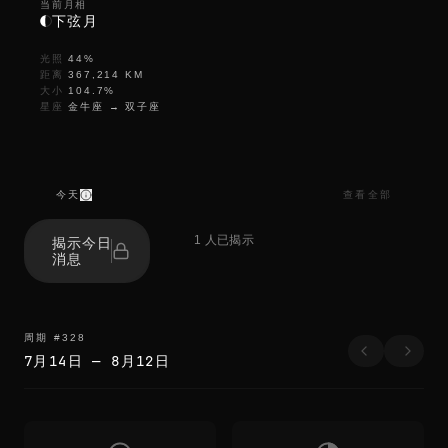
当前月相
下弦月
光照
44
%
距离
367,214
KM
大小
104.7
%
星座
金牛座
→
双子座
今天
查看全部
r
e
1 人已揭示
揭示今日
f
消息
r
e
s
h
r
周期
#
328
e
7月14日
—
8月12日
f
r
e
s
h