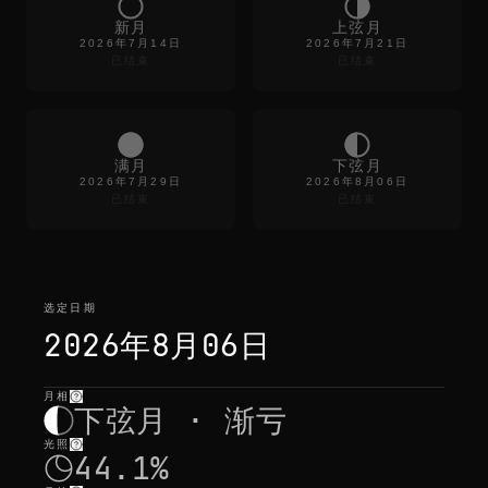
r
e
新月
上弦月
f
2026年7月14日
2026年7月21日
r
已结束
已结束
e
s
h
n
o
满月
下弦月
t
2026年7月29日
2026年8月06日
h
已结束
已结束
i
n
g
c
h
a
选定日期
n
g
2026年8月06日
e
s
b
月相
选定日期
—
光照
,
位置
,
月出月落
u
下弦月 · 渐亏
t
i
光照
k
44.1%
e