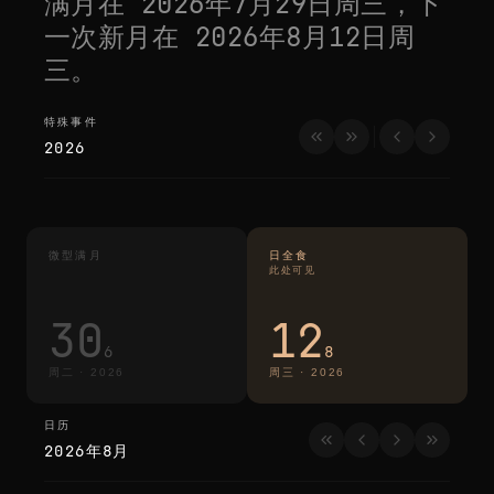
满月在
2026年7月29日周三
，下
一次新月在
2026年8月12日周
三
。
特殊事件
特殊事件
2026
微型满月
日全食
此处可见
30
12
6
8
周二
·
2026
周三
·
2026
日历
日历
2026年8月