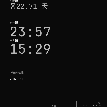
e
月龄
22.71 天
p
c
h
e
c
k
升起
23:57
i
n
g
落下
15:29
今晚的轨迹
ZURICH
落下
15:29
·
306
°
NW
月亮