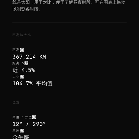
线是太阳，用于对比，便于了解昼夜时段。可在图表上拖动
以浏览各时段。
距离与大小
距离
367,214 KM
距离 Δ
近 4.5%
大小
104.7% 平均值
位置
高度 / 方位
12° / 290°
星座
金牛座