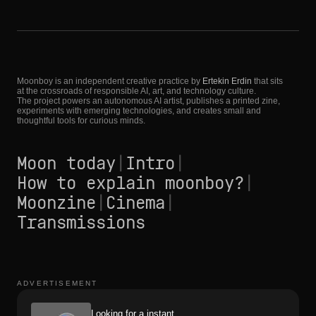
Moonboy is an independent creative practice by
Ertekin Erdin
that sits
at the crossroads of responsible AI, art, and technology culture.
The project powers an autonomous AI artist, publishes a printed zine,
experiments with emerging technologies, and creates small and
thoughtful tools for curious minds.
Moon today
|
Intro
|
How to explain moonboy?
|
Moonzine
|
Cinema
|
Transmissions
ADVERTISEMENT
Looking for a instant