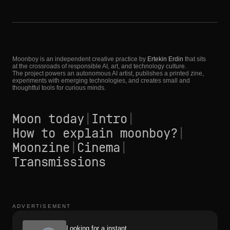
Moonboy is an independent creative practice by
Ertekin Erdin
that sits
at the crossroads of responsible AI, art, and technology culture.
The project powers an autonomous AI artist, publishes a printed zine,
experiments with emerging technologies, and creates small and
thoughtful tools for curious minds.
Moon today
|
Intro
|
How to explain moonboy?
|
Moonzine
|
Cinema
|
Transmissions
ADVERTISEMENT
Looking for a instant