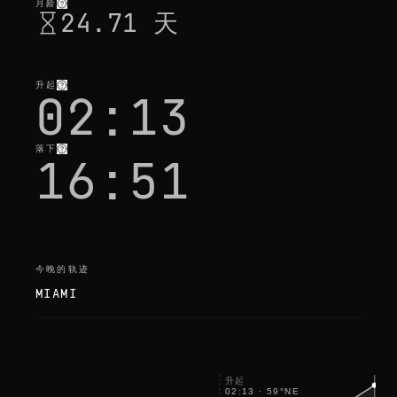
i
月龄
24.71 天
t
'
s
o
k
a
升起
02:13
y
落下
16:51
今晚的轨迹
MIAMI
月
升起
02:13
·
59
°
NE