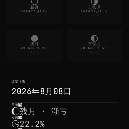
e
c
新月
上弦月
o
2026年7月14日
2026年7月21日
l
已结束
已结束
o
r
s
f
a
d
满月
下弦月
e
2026年7月29日
2026年8月05日
t
已结束
已结束
h
e
n
o
i
s
选定日期
e
d
2026年8月08日
r
o
p
月相
选定日期
—
光照
,
位置
,
月出月落
s
残月 · 渐亏
o
u
光照
t
22.2%