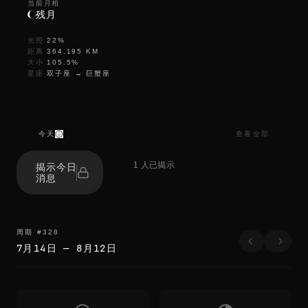
当前月相
残月
光照
22
%
距离
364,195
KM
大小
105.5
%
星座
双子座
→
巨蟹座
今天
查看全部
t
h
1 人已揭示
揭示今日
e
消息
e
d
g
e
s
周期
#
328
b
7月14日
—
8月12日
l
u
r
t
h