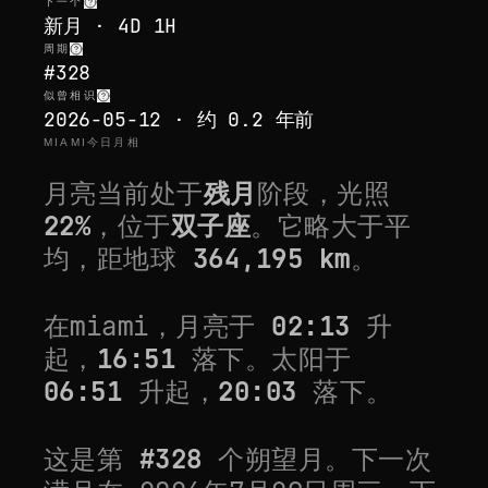
下一个
新月 · 4D 1H
周期
#328
似曾相识
2026-05-12 · 约 0.2 年前
MIAMI今日月相
月亮当前处于
残月
阶段，光照
22
%
，位于
双子座
。它
略大于平
均
，距地球
364,195
km
。
在
miami
，月亮于
02:13
升
起，
16:51
落下。太阳于
06:51
升起，
20:03
落下。
这是第
#
328
个朔望月。下一次