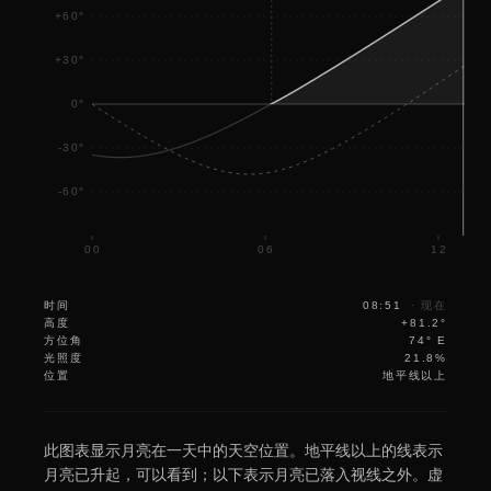
+60°
+30°
0°
-30°
-60°
00
06
12
时间
08:51
·
现在
高度
+81.2°
方位角
74° E
光照度
21.8%
位置
地平线以上
此图表显示月亮在一天中的天空位置。地平线以上的线表示
月亮已升起，可以看到；以下表示月亮已落入视线之外。虚