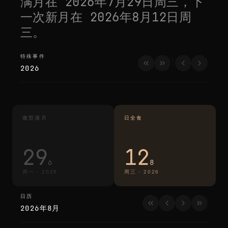
满月在
2026年7月29日周三
，下
一次新月在
2026年8月12日周
三
。
特殊事件
特殊事件
2026
微型满月
日全食
29
12
6
8
周一
·
2026
周三
·
2026
日历
日历
2026年8月