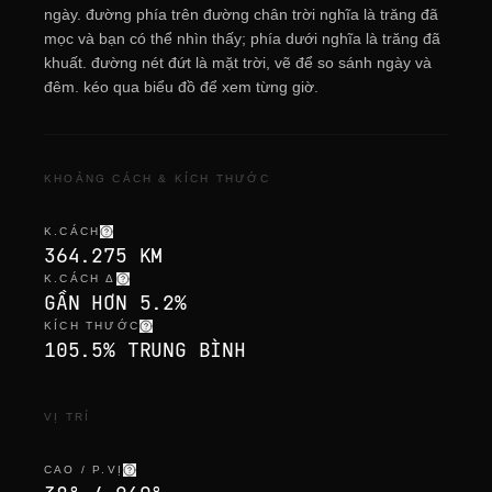
ngày. đường phía trên đường chân trời nghĩa là trăng đã
mọc và bạn có thể nhìn thấy; phía dưới nghĩa là trăng đã
khuất. đường nét đứt là mặt trời, vẽ để so sánh ngày và
đêm. kéo qua biểu đồ để xem từng giờ.
KHOẢNG CÁCH & KÍCH THƯỚC
K.CÁCH
364.275 KM
K.CÁCH Δ
GẦN HƠN 5.2%
KÍCH THƯỚC
105.5% TRUNG BÌNH
VỊ TRÍ
CAO / P.VỊ