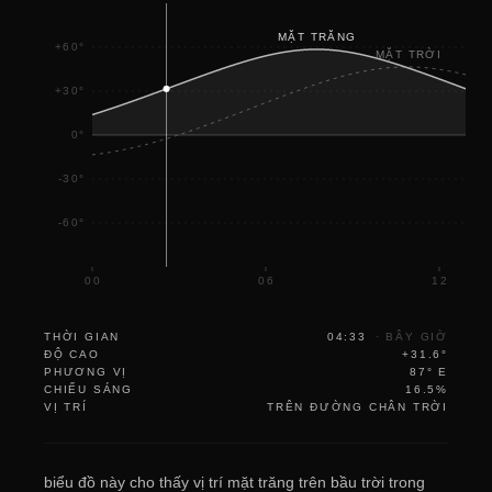
MẶT TRĂNG
+60°
MẶT TRỜI
+30°
0°
-30°
-60°
00
06
12
THỜI GIAN
04:33
·
BÂY GIỜ
ĐỘ CAO
+31.6°
PHƯƠNG VỊ
87° E
CHIẾU SÁNG
16.5%
VỊ TRÍ
TRÊN ĐƯỜNG CHÂN TRỜI
biểu đồ này cho thấy vị trí mặt trăng trên bầu trời trong