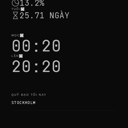
13.2%
TUỔI
25.71 NGÀY
MỌC
00:20
LẶN
20:20
QUỸ ĐẠO TỐI NAY
STOCKHOLM