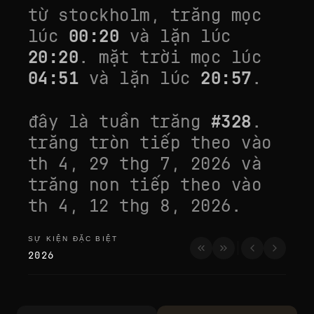
từ
stockholm
, trăng mọc
lúc
00:20
và lặn lúc
20:20
. mặt trời mọc lúc
04:51
và lặn lúc
20:57
.
đây là tuần trăng
#
328
.
trăng tròn tiếp theo vào
th 4, 29 thg 7, 2026
và
trăng non tiếp theo vào
th 4, 12 thg 8, 2026
.
SỰ KIỆN ĐẶC BIỆT
sự kiện đặc biệt
2026