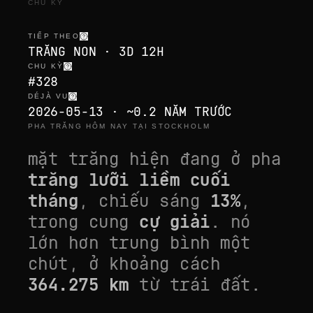
CHU KỲ
TIẾP THEO
TRĂNG NON · 3D 12H
CHU KỲ
#328
DÉJÀ VU
2026-05-13 · ~0.2 NĂM TRƯỚC
PHA TRĂNG HÔM NAY TẠI STOCKHOLM
mặt trăng hiện đang ở pha
trăng lưỡi liềm cuối
tháng
, chiếu sáng
13
%
,
trong cung
cự giải
. nó
lớn hơn trung bình một
chút
, ở khoảng cách
364.275
km
từ trái đất.