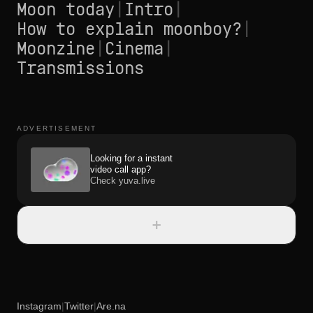
Moon today
|
Intro
|
How to explain moonboy?
|
Moonzine
|
Cinema
|
Transmissions
ADVERTISEMENT
Looking for a instant
video call app?
Check yuva.live
+
Instagram
|
Twitter
|
Are.na