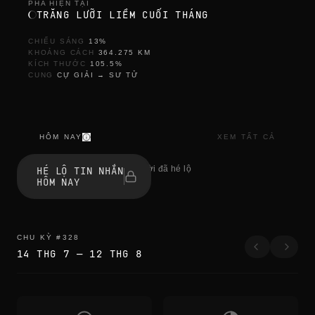
PHA HIỆN TẠI
TRĂNG LƯỠI LIỀM CUỐI THÁNG
CHIẾU SÁNG
13
%
KHOẢNG CÁCH
364.275
KM
KÍCH THƯỚC
105.5
%
CUNG
CỰ GIẢI
→
SƯ TỬ
HÔM NAY
XEM TẤT CẢ
s
e
1 người đã hé lộ
HÉ LỘ TIN NHẮN
s
HÔM NAY
s
i
z
l
i
CHU KỲ
#
328
k
14 THG 7
—
12 THG 8