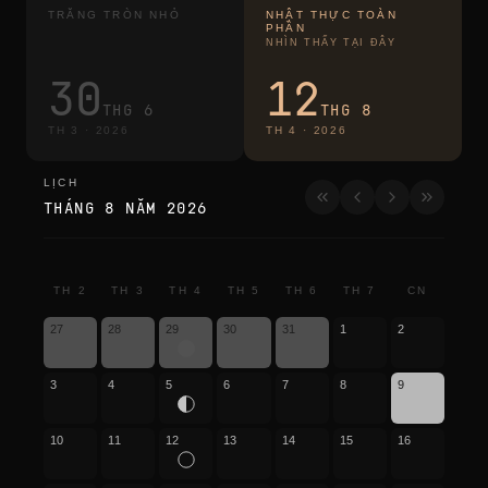
TRĂNG TRÒN NHỎ
NHẬT THỰC TOÀN
PHẦN
NHÌN THẤY TẠI ĐÂY
30
12
THG 6
THG 8
TH 3
·
2026
TH 4
·
2026
LỊCH
lịch
THÁNG 8 NĂM 2026
TH 2
TH 3
TH 4
TH 5
TH 6
TH 7
CN
27
28
29
30
31
1
2
3
4
5
6
7
8
9
10
11
12
13
14
15
16