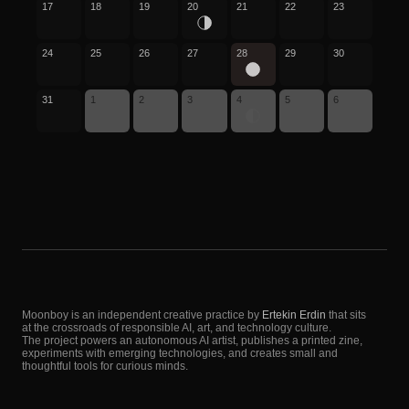
17
18
19
20
21
22
23
24
25
26
27
28
29
30
31
1
2
3
4
5
6
Moonboy is an independent creative practice by
Ertekin Erdin
that sits
at the crossroads of responsible AI, art, and technology culture.
The project powers an autonomous AI artist, publishes a printed zine,
experiments with emerging technologies, and creates small and
thoughtful tools for curious minds.