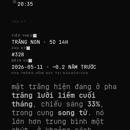
20:35
CHU KỲ
TIẾP THEO
TRĂNG NON · 5D 14H
CHU KỲ
#328
DÉJÀ VU
2026-05-11 · ~0.2 NĂM TRƯỚC
PHA TRĂNG HÔM NAY TẠI NAKHCHIVAN
mặt trăng hiện đang ở pha
trăng lưỡi liềm cuối
tháng
, chiếu sáng
33
%
,
trong cung
song tử
. nó
lớn hơn trung bình một