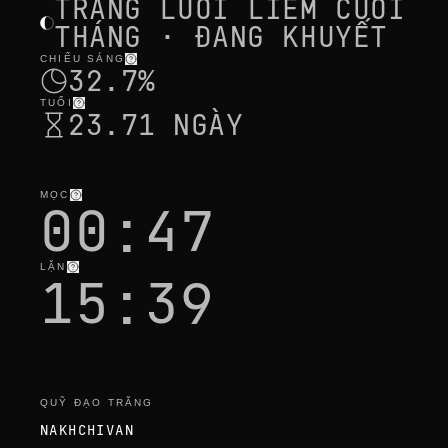
TRĂNG LƯỠI LIỀM CUỐI
THÁNG · ĐANG KHUYẾT
CHIẾU SÁNG
32.7%
TUỔI
23.71 NGÀY
MỌC
00:47
LẶN
15:39
QUỸ ĐẠO TRĂNG
NAKHCHIVAN