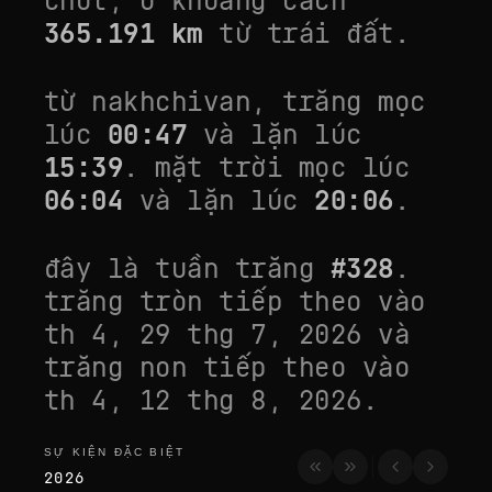
chút
, ở khoảng cách
365.191
km
từ trái đất.
từ
nakhchivan
, trăng mọc
lúc
00:47
và lặn lúc
15:39
. mặt trời mọc lúc
06:04
và lặn lúc
20:06
.
đây là tuần trăng
#
328
.
trăng tròn tiếp theo vào
th 4, 29 thg 7, 2026
và
trăng non tiếp theo vào
th 4, 12 thg 8, 2026
.
SỰ KIỆN ĐẶC BIỆT
sự kiện đặc biệt
2026