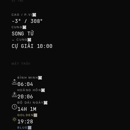
VỊ TRÍ
CAO / P.VỊ
-3° / 308°
CUNG
SONG TỬ
→ CUNG
CỰ GIẢI 10:00
MẶT TRỜI
BÌNH MINH
06:04
HOÀNG HÔN
20:06
ĐỘ DÀI NGÀY
14H 1M
GOLDEN
19:28
BLUE