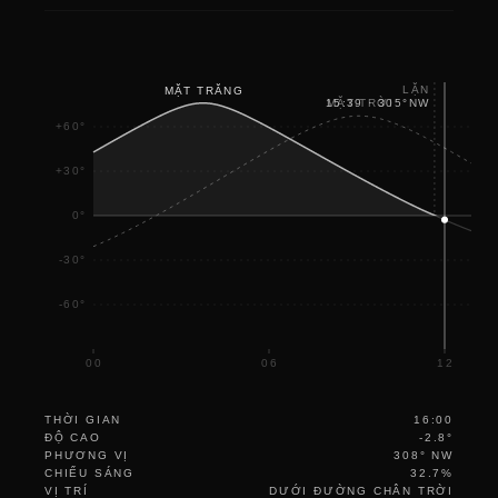
LẶN
MẶT TRĂNG
MẶT TRỜI
15:39
·
305
°
NW
+60°
+30°
0°
-30°
-60°
00
06
12
THỜI GIAN
16:00
ĐỘ CAO
-2.8°
PHƯƠNG VỊ
308° NW
CHIẾU SÁNG
32.7%
VỊ TRÍ
DƯỚI ĐƯỜNG CHÂN TRỜI