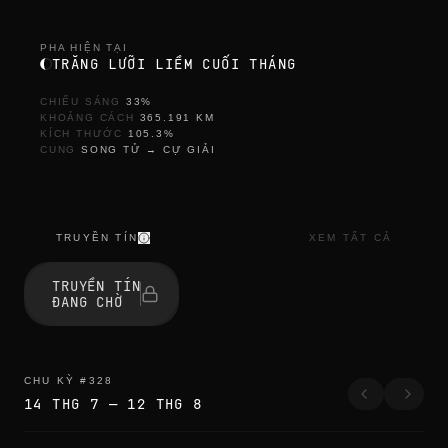
PHA HIỆN TẠI
TRĂNG LƯỠI LIỀM CUỐI THÁNG
CHIẾU SÁNG
33
%
KHOẢNG CÁCH
365.191
KM
KÍCH THƯỚC
105.3
%
CUNG
SONG TỬ
→
CỰ GIẢI
TRUYỀN TÍN
XEM TẤT CẢ
TRUYỀN TÍN
ĐANG CHỜ
CHU KỲ
#
328
14 THG 7
—
12 THG 8