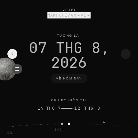
pha trăng hôm nay tại nakhchivan: trăng lưỡi liềm cuối tháng,
chu kỳ hiện tại
VỊ TRÍ
NAKHCHIVAN
VI
TƯƠNG LAI
07 THG 8,
2026
VỀ HÔM NAY
CHU KỲ HIỆN TẠI
14 THG 7
12 THG 8
BN2
TRÒN