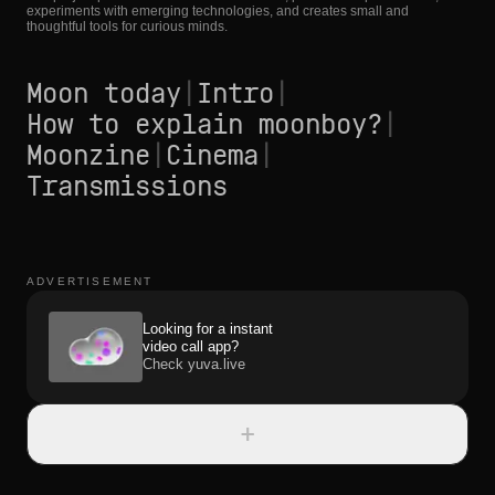
experiments with emerging technologies, and creates small and
thoughtful tools for curious minds.
Moon today
|
Intro
|
How to explain moonboy?
|
Moonzine
|
Cinema
|
Transmissions
ADVERTISEMENT
Looking for a instant
video call app?
Check yuva.live
+