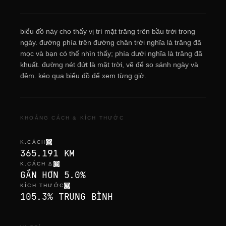
biểu đồ này cho thấy vị trí mặt trăng trên bầu trời trong
ngày. đường phía trên đường chân trời nghĩa là trăng đã
mọc và bạn có thể nhìn thấy; phía dưới nghĩa là trăng đã
khuất. đường nét đứt là mặt trời, vẽ để so sánh ngày và
đêm. kéo qua biểu đồ để xem từng giờ.
KHOẢNG CÁCH & KÍCH THƯỚC
K.CÁCH
365.191 KM
K.CÁCH Δ
GẦN HƠN 5.0%
KÍCH THƯỚC
105.3% TRUNG BÌNH