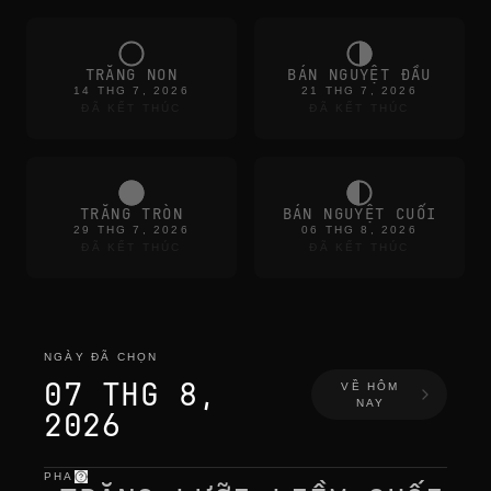
TRĂNG NON
BÁN NGUYỆT ĐẦU
14 THG 7, 2026
21 THG 7, 2026
ĐÃ KẾT THÚC
ĐÃ KẾT THÚC
TRĂNG TRÒN
BÁN NGUYỆT CUỐI
29 THG 7, 2026
06 THG 8, 2026
ĐÃ KẾT THÚC
ĐÃ KẾT THÚC
NGÀY ĐÃ CHỌN
07 THG 8,
VỀ HÔM
NAY
2026
PHA
ngày đã chọn
—
ánh sáng
,
vị trí
,
giờ trăng