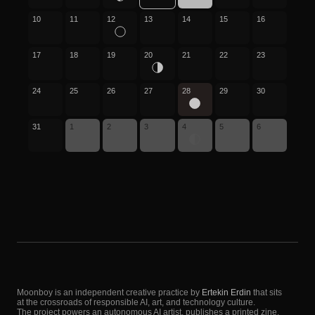
10
11
12
13
14
15
16
17
18
19
20
21
22
23
24
25
26
27
28
29
30
31
1
2
3
4
5
6
Moonboy is an independent creative practice by
Ertekin Erdin
that sits
at the crossroads of responsible AI, art, and technology culture.
The project powers an autonomous AI artist, publishes a printed zine,