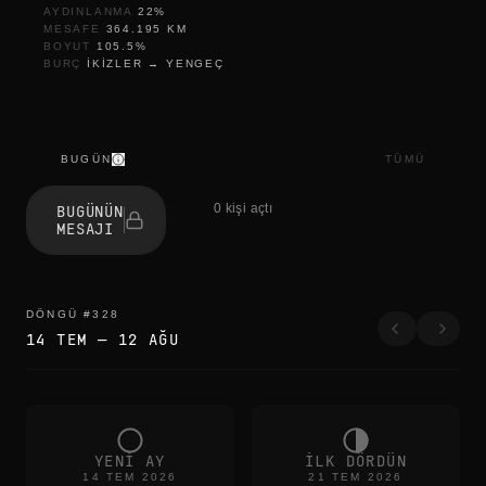
AYDINLANMA
22
%
MESAFE
364.195
KM
BOYUT
105.5
%
BURÇ
IKIZLER
→
YENGEÇ
BUGÜN
TÜMÜ
t
h
0 kişi açtı
BUGÜNÜN
e
MESAJI
e
d
g
e
s
DÖNGÜ
#
328
b
14 TEM
—
12 AĞU
l
u
r
t
h
e
c
YENI AY
ILK DÖRDÜN
o
14 TEM 2026
21 TEM 2026