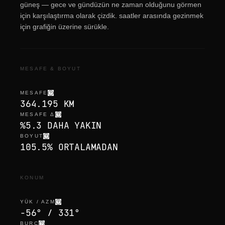
güneş — gece ve gündüzün ne zaman olduğunu görmen
için karşılaştırma olarak çizdik. saatler arasında gezinmek
için grafiğin üzerine sürükle.
MESAFE & BOYUT
MESAFE
364.195 KM
MESAFE Δ
%5.3 DAHA YAKIN
BOYUT
105.5% ORTALAMADAN
KONUM
YÜK / AZM
-56° / 331°
BURÇ