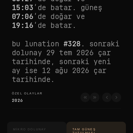
15:03
’de batar. güneş
07:06
’de doğar ve
19:16
’de batar.
bu lunation
#
328
. sonraki
dolunay
29 tem 2026 çar
tarihinde, sonraki yeni
ay ise
12 ağu 2026 çar
tarihinde.
ÖZEL OLAYLAR
özel olaylar
2026
MIKRO DOLUNAY
TAM GÜNEŞ
TUTULMASI