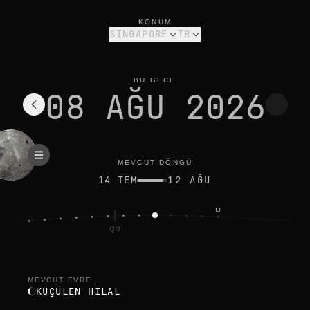
singapore için bugünün ay evresi: küçülen hilal, %22 aydınlık
mevcut döngü
KONUM
SINGAPORE
TR
BU GECE
08 AĞU 2026
MEVCUT DÖNGÜ
14 TEM
12 AĞU
Q3
OLU
MEVCUT EVRE
KÜÇÜLEN HILAL