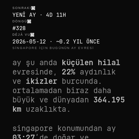
SONRAKI
YENI AY · 4D 11H
DÖNGÜ
#328
DÉJÀ VU
2026-05-12 · ~0.2 YIL ÖNCE
SINGAPORE IÇIN BUGÜNÜN AY EVRESI
ay şu anda
küçülen hilal
evresinde,
22
%
aydınlık
ve
ikizler
burcunda.
ortalamadan biraz daha
büyük
ve dünyadan
364.195
km
uzaklıkta.
singapore
konumundan ay
03:27
’de doğar ve