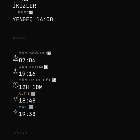
IKIZLER
→ BURÇ
YENGEÇ 14:00
GÜNEŞ
GÜN DOĞUMU
07:06
GÜN BATIMI
19:16
GÜN UZUNLUĞU
12H 10M
ALTIN
18:48
MAVI
19:38
DÖNGÜ