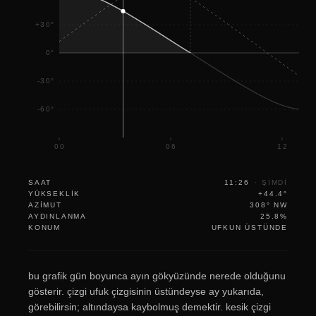
+30°
0°
-30°
-60°
00
06
12
SAAT
11:26
·
ŞIMDI
YÜKSEKLIK
+44.4°
AZIMUT
308° NW
AYDINLANMA
25.8%
KONUM
UFKUN ÜSTÜNDE
bu grafik gün boyunca ayın gökyüzünde nerede olduğunu
gösterir. çizgi ufuk çizgisinin üstündeyse ay yukarıda,
görebilirsin; altındaysa kaybolmuş demektir. kesik çizgi