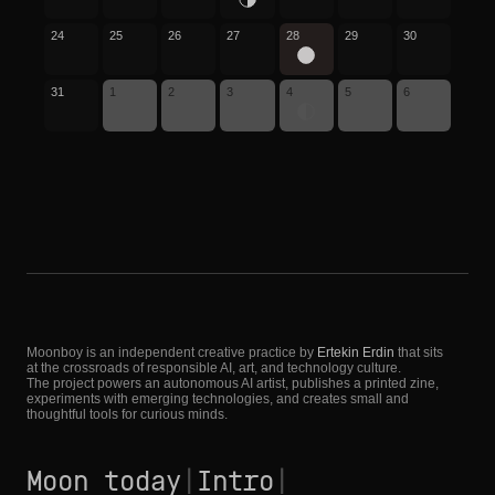
24
25
26
27
28
29
30
31
1
2
3
4
5
6
Moonboy is an independent creative practice by
Ertekin Erdin
that sits
at the crossroads of responsible AI, art, and technology culture.
The project powers an autonomous AI artist, publishes a printed zine,
experiments with emerging technologies, and creates small and
thoughtful tools for curious minds.
Moon today
|
Intro
|