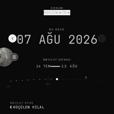
moscow için bugünün ay evresi: küçülen hilal, %33 aydınlık
mevcut döngü
KONUM
MOSCOW
TR
BU GECE
07 AĞU 2026
MEVCUT DÖNGÜ
14 TEM
12 AĞU
Q3
DOLU
MEVCUT EVRE
KÜÇÜLEN HILAL