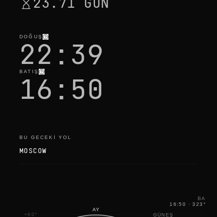
23.71 GÜN
DOĞUŞ
22:39
BATIŞ
16:50
BU GECEKI YOL
MOSCOW
BATIŞ
16:50
·
323
°
NW
AY
+60°
GÜNEŞ