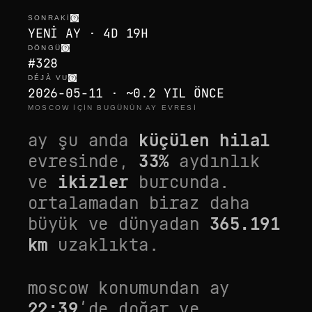
SONRAKI
YENI AY · 4D 19H
DÖNGÜ
#328
DÉJÀ VU
2026-05-11 · ~0.2 YIL ÖNCE
MOSCOW IÇIN BUGÜNÜN AY EVRESI
ay şu anda
küçülen hilal
evresinde,
33
%
aydınlık
ve
ikizler
burcunda.
ortalamadan biraz daha
büyük
ve dünyadan
365.191
km
uzaklıkta.
moscow
konumundan ay
22:39
’de doğar ve