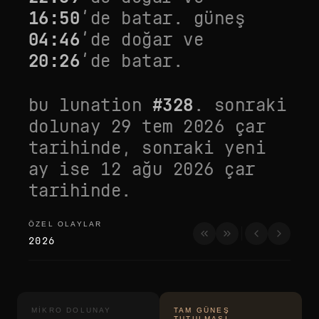
16:50
’de batar. güneş
04:46
’de doğar ve
20:26
’de batar.
bu lunation
#
328
. sonraki
dolunay
29 tem 2026 çar
tarihinde, sonraki yeni
ay ise
12 ağu 2026 çar
tarihinde.
ÖZEL OLAYLAR
özel olaylar
2026
MIKRO DOLUNAY
TAM GÜNEŞ
TUTULMASI