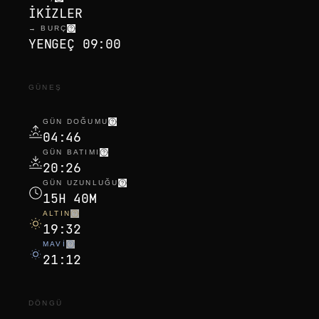
IKIZLER
→ BURÇ
YENGEÇ 09:00
GÜNEŞ
GÜN DOĞUMU
04:46
GÜN BATIMI
20:26
GÜN UZUNLUĞU
15H 40M
ALTIN
19:32
MAVI
21:12
DÖNGÜ