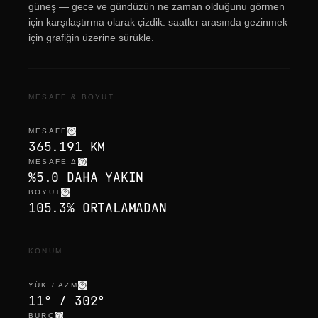
güneş — gece ve gündüzün ne zaman olduğunu görmen
için karşılaştırma olarak çizdik. saatler arasında gezinmek
için grafiğin üzerine sürükle.
MESAFE & BOYUT
MESAFE
365.191 KM
MESAFE Δ
%5.0 DAHA YAKIN
BOYUT
105.3% ORTALAMADAN
KONUM
YÜK / AZM
11° / 302°
BURÇ