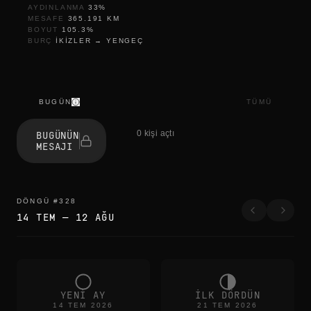
AYDINLANMA
33
%
MESAFE
365.191
KM
BOYUT
105.3
%
BURÇ
IKIZLER
→
YENGEÇ
BUGÜN
TÜMÜ
l
e
0 kişi açtı
BUGÜNÜN
t
MESAJI
t
i
n
g
g
DÖNGÜ
#
328
o
14 TEM
—
12 AĞU
p
i
e
c
e
b
y
YENI AY
ILK DÖRDÜN
p
14 TEM 2026
21 TEM 2026