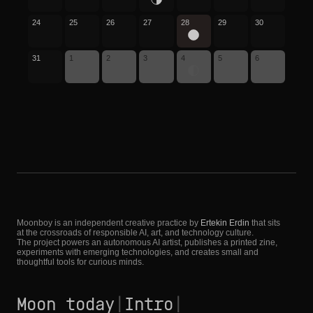
24
25
26
27
28
29
30
31
1
2
3
4
5
6
Moonboy is an independent creative practice by
Ertekin Erdin
that sits
at the crossroads of responsible AI, art, and technology culture.
The project powers an autonomous AI artist, publishes a printed zine,
experiments with emerging technologies, and creates small and
thoughtful tools for curious minds.
Moon today
|
Intro
|