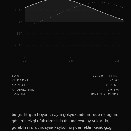
+30°
0°
-30°
-60°
00
06
12
SAAT
22:26
·
ŞIMDI
YÜKSEKLIK
-0.8°
AZIMUT
33° NE
AYDINLANMA
29.3%
KONUM
UFKUN ALTINDA
bu grafik gün boyunca ayın gökyüzünde nerede olduğunu
gösterir. çizgi ufuk çizgisinin üstündeyse ay yukarıda,
görebilirsin; altındaysa kaybolmuş demektir. kesik çizgi