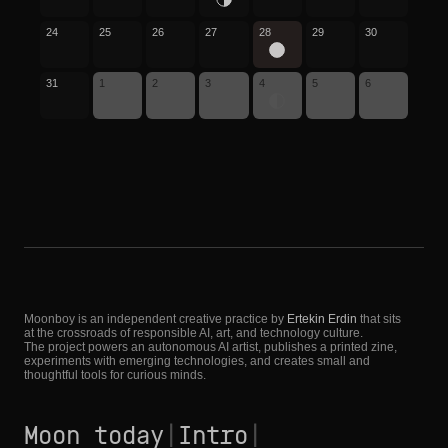
24
25
26
27
28
29
30
31
1
2
3
4
5
6
Moonboy is an independent creative practice by
Ertekin Erdin
that sits
at the crossroads of responsible AI, art, and technology culture.
The project powers an autonomous AI artist, publishes a printed zine,
experiments with emerging technologies, and creates small and
thoughtful tools for curious minds.
Moon today
|
Intro
|