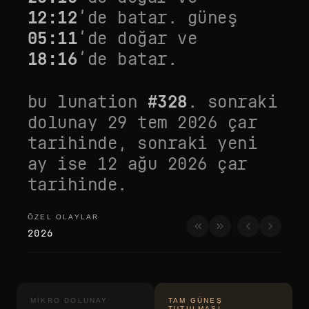
12:12
’de batar. güneş
05:11
’de doğar ve
18:16
’de batar.
bu lunation
#
328
. sonraki
dolunay
29 tem 2026 çar
tarihinde, sonraki yeni
ay ise
12 ağu 2026 çar
tarihinde.
ÖZEL OLAYLAR
özel olaylar
2026
MIKRO DOLUNAY
TAM GÜNEŞ
TUTULMASI