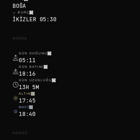
BOĞA
→ BURÇ
IKIZLER 05:30
GÜNEŞ
GÜN DOĞUMU
05:11
GÜN BATIMI
18:16
GÜN UZUNLUĞU
13H 5M
ALTIN
17:45
MAVI
18:40
DÖNGÜ