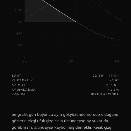
+30°
0°
-30°
-60°
00
06
12
SAAT
22:30
·
ŞIMDI
YÜKSEKLIK
-8.6°
AZIMUT
60° NE
AYDINLANMA
41.7%
KONUM
UFKUN ALTINDA
bu grafik gün boyunca ayın gökyüzünde nerede olduğunu
gösterir. çizgi ufuk çizgisinin üstündeyse ay yukarıda,
görebilirsin; altındaysa kaybolmuş demektir. kesik çizgi