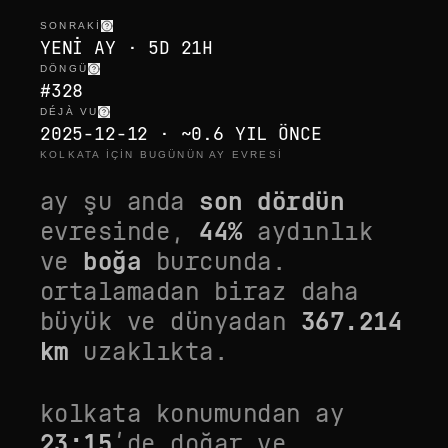
SONRAKI
YENI AY · 5D 21H
DÖNGÜ
#328
DÉJÀ VU
2025-12-12 · ~0.6 YIL ÖNCE
KOLKATA IÇIN BUGÜNÜN AY EVRESI
ay şu anda
son dördün
evresinde,
44
%
aydınlık
ve
boğa
burcunda.
ortalamadan biraz daha
büyük
ve dünyadan
367.214
km
uzaklıkta.
kolkata
konumundan ay
23:15
’de doğar ve