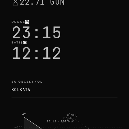
22.71 GÜN
h
e
c
k
i
DOĞUŞ
n
23:15
g
BATIŞ
12:12
BU GECEKI YOL
KOLKATA
AY
GÜNEŞ
BATIŞ
12:12
·
294
°
NW
+60°