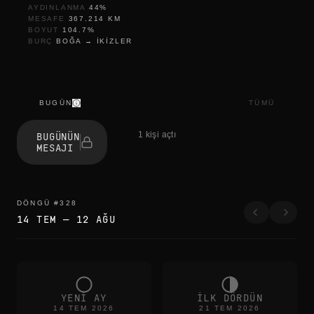
AYDINLANMA
44
%
MESAFE
367.214
KM
BOYUT
104.7
%
BURÇ
BOĞA
→
IKIZLER
BUGÜN
TÜMÜ
r
e
1 kişi açtı
BUGÜNÜN
f
MESAJI
r
e
s
h
r
DÖNGÜ
#
328
e
14 TEM
—
12 AĞU
f
r
e
s
h
r
e
YENI AY
ILK DÖRDÜN
f
14 TEM 2026
21 TEM 2026