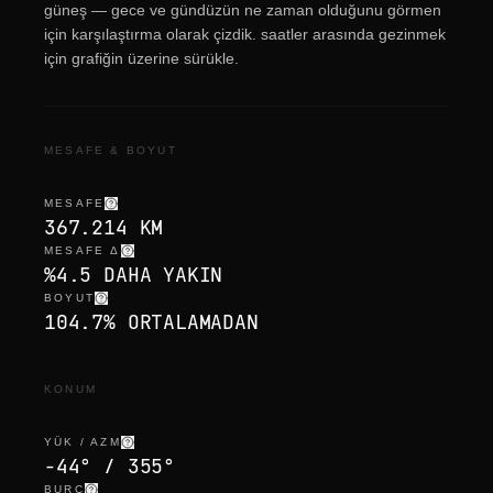
güneş — gece ve gündüzün ne zaman olduğunu görmen
için karşılaştırma olarak çizdik. saatler arasında gezinmek
için grafiğin üzerine sürükle.
MESAFE & BOYUT
MESAFE
367.214 KM
MESAFE Δ
%4.5 DAHA YAKIN
BOYUT
104.7% ORTALAMADAN
KONUM
YÜK / AZM
-44° / 355°
BURÇ