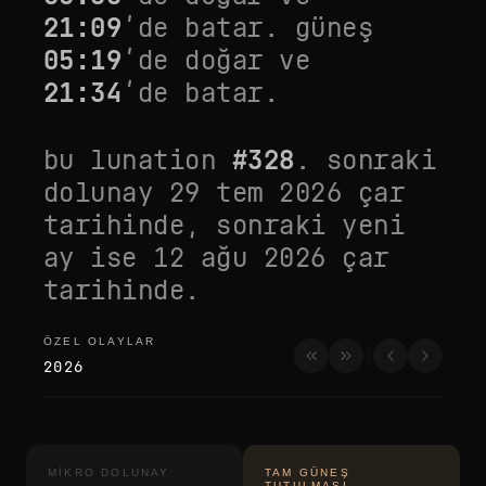
21:09
’de batar. güneş
05:19
’de doğar ve
21:34
’de batar.
bu lunation
#
328
. sonraki
dolunay
29 tem 2026 çar
tarihinde, sonraki yeni
ay ise
12 ağu 2026 çar
tarihinde.
ÖZEL OLAYLAR
özel olaylar
2026
MIKRO DOLUNAY
TAM GÜNEŞ
TUTULMASI