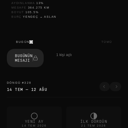
AYDINLANMA
13
%
MESAFE
364.275
KM
BOYUT
105.5
%
BURÇ
YENGEÇ
→
ASLAN
BUGÜN
TÜMÜ
s
e
1 kişi açtı
BUGÜNÜN
s
MESAJI
s
i
z
l
i
DÖNGÜ
#
328
k
14 TEM
—
12 AĞU
YENI AY
ILK DÖRDÜN
14 TEM 2026
21 TEM 2026