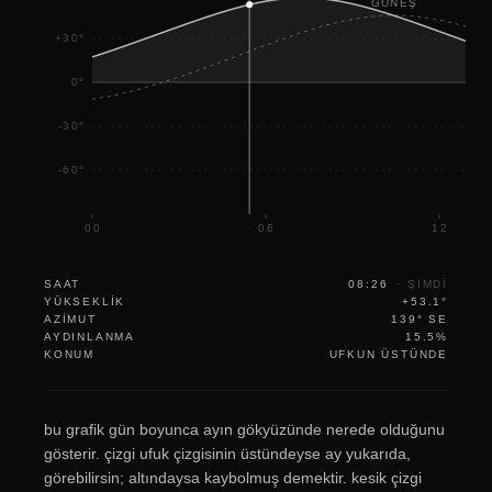
GÜNEŞ
+30°
0°
-30°
-60°
00
06
12
SAAT
08:26
·
ŞIMDI
YÜKSEKLIK
+53.1°
AZIMUT
139° SE
AYDINLANMA
15.5%
KONUM
UFKUN ÜSTÜNDE
bu grafik gün boyunca ayın gökyüzünde nerede olduğunu
gösterir. çizgi ufuk çizgisinin üstündeyse ay yukarıda,
görebilirsin; altındaysa kaybolmuş demektir. kesik çizgi