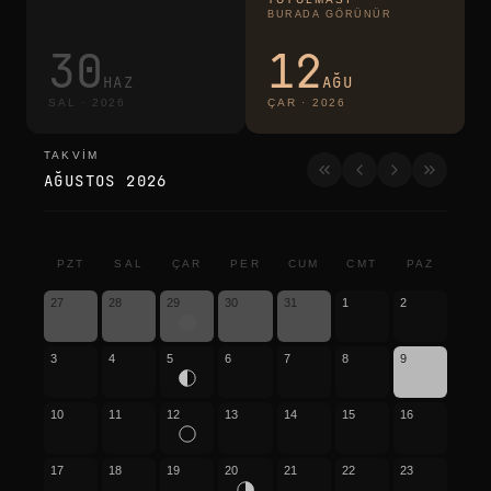
BURADA GÖRÜNÜR
30
12
HAZ
AĞU
SAL
·
2026
ÇAR
·
2026
TAKVIM
takvim
AĞUSTOS 2026
PZT
SAL
ÇAR
PER
CUM
CMT
PAZ
27
28
29
30
31
1
2
3
4
5
6
7
8
9
10
11
12
13
14
15
16
17
18
19
20
21
22
23