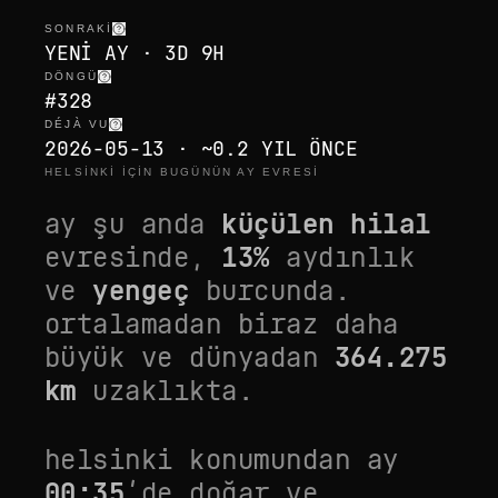
SONRAKI
YENI AY · 3D 9H
DÖNGÜ
#328
DÉJÀ VU
2026-05-13 · ~0.2 YIL ÖNCE
HELSINKI IÇIN BUGÜNÜN AY EVRESI
ay şu anda
küçülen hilal
evresinde,
13
%
aydınlık
ve
yengeç
burcunda.
ortalamadan biraz daha
büyük
ve dünyadan
364.275
km
uzaklıkta.
helsinki
konumundan ay
00:35
’de doğar ve