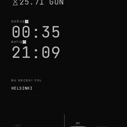
25.71 GÜN
DOĞUŞ
00:35
BATIŞ
21:09
BU GECEKI YOL
HELSINKI
AY
+60°