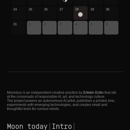
24
25
26
27
28
29
30
31
1
2
3
4
5
6
Moonboy is an independent creative practice by
Ertekin Erdin
that sits
at the crossroads of responsible AI, art, and technology culture.
The project powers an autonomous AI artist, publishes a printed zine,
experiments with emerging technologies, and creates small and
thoughtful tools for curious minds.
Moon today
|
Intro
|