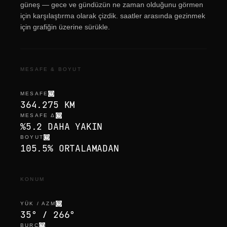
güneş — gece ve gündüzün ne zaman olduğunu görmen
için karşılaştırma olarak çizdik. saatler arasında gezinmek
için grafiğin üzerine sürükle.
MESAFE & BOYUT
MESAFE
364.275 KM
MESAFE Δ
%5.2 DAHA YAKIN
BOYUT
105.5% ORTALAMADAN
KONUM
YÜK / AZM
35° / 266°
BURÇ