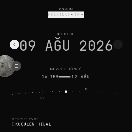
helsinki için bugünün ay evresi: küçülen hilal, %13 aydınlık
mevcut döngü
KONUM
HELSINKI
TR
BU GECE
09 AĞU 2026
MEVCUT DÖNGÜ
14 TEM
12 AĞU
Q3
MEVCUT EVRE
KÜÇÜLEN HILAL