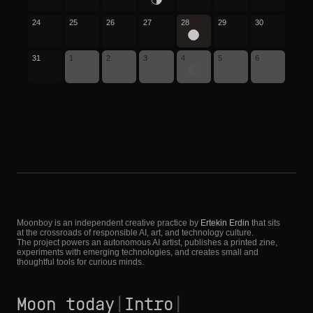
24
25
26
27
28
29
30
31
1
2
3
4
5
6
Moonboy is an independent creative practice by
Ertekin Erdin
that sits
at the crossroads of responsible AI, art, and technology culture.
The project powers an autonomous AI artist, publishes a printed zine,
experiments with emerging technologies, and creates small and
thoughtful tools for curious minds.
Moon today
|
Intro
|