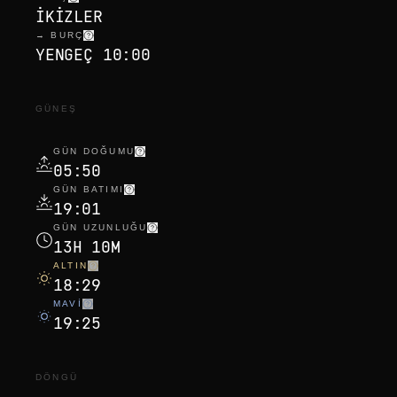
IKIZLER
→ BURÇ
YENGEÇ 10:00
GÜNEŞ
GÜN DOĞUMU
05:50
GÜN BATIMI
19:01
GÜN UZUNLUĞU
13H 10M
ALTIN
18:29
MAVI
19:25
DÖNGÜ