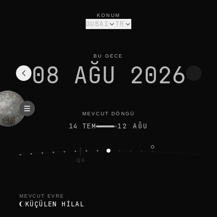
dubai için bugünün ay evresi: küçülen hilal, %22 aydınlık
mevcut döngü
KONUM
DUBAI
TR
BU GECE
08 AĞU 2026
MEVCUT DÖNGÜ
14 TEM
12 AĞU
Q3
OLU
MEVCUT EVRE
KÜÇÜLEN HILAL