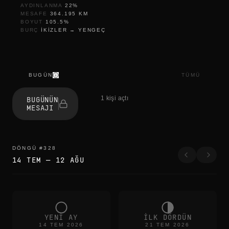
AYDINLANMA
22
%
MESAFE
364.195
KM
BOYUT
105.5
%
BURÇ
IKIZLER
→
YENGEÇ
BUGÜN
TÜMÜ
t
h
1 kişi açtı
BUGÜNÜN
e
MESAJI
e
d
g
e
s
DÖNGÜ
#
328
b
14 TEM
—
12 AĞU
l
u
r
t
h
e
c
YENI AY
ILK DÖRDÜN
o
14 TEM 2026
21 TEM 2026