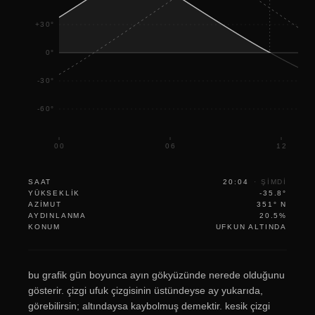
+30°
0°
-30°
-60°
00
06
12
SAAT
20:04
·
ŞIMDI
YÜKSEKLIK
-35.8°
AZIMUT
351° N
AYDINLANMA
20.5%
KONUM
UFKUN ALTINDA
bu grafik gün boyunca ayın gökyüzünde nerede olduğunu
gösterir. çizgi ufuk çizgisinin üstündeyse ay yukarıda,
görebilirsin; altındaysa kaybolmuş demektir. kesik çizgi