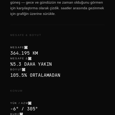
güneş — gece ve gündüzün ne zaman olduğunu görmen
için karşılaştırma olarak çizdik. saatler arasında gezinmek
için grafiğin üzerine sürükle.
MESAFE & BOYUT
MESAFE
364.195 KM
MESAFE Δ
%5.3 DAHA YAKIN
BOYUT
105.5% ORTALAMADAN
KONUM
YÜK / AZM
-6° / 305°
BURÇ