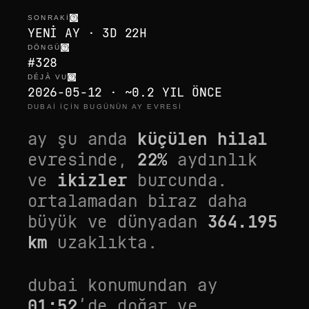
SONRAKI
YENI AY · 3D 22H
DÖNGÜ
#328
DÉJÀ VU
2026-05-12 · ~0.2 YIL ÖNCE
DUBAI IÇIN BUGÜNÜN AY EVRESI
ay şu anda
küçülen hilal
evresinde,
22
%
aydınlık
ve
ikizler
burcunda.
ortalamadan biraz daha
büyük
ve dünyadan
364.195
km
uzaklıkta.
dubai
konumundan ay
01:52
’de doğar ve