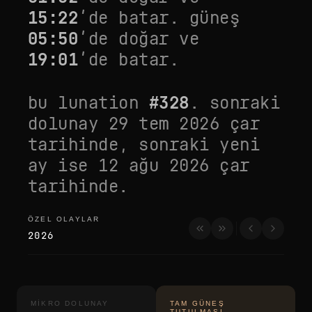
15:22
’de batar. güneş
05:50
’de doğar ve
19:01
’de batar.
bu lunation
#
328
. sonraki
dolunay
29 tem 2026 çar
tarihinde, sonraki yeni
ay ise
12 ağu 2026 çar
tarihinde.
ÖZEL OLAYLAR
özel olaylar
2026
MIKRO DOLUNAY
TAM GÜNEŞ
TUTULMASI