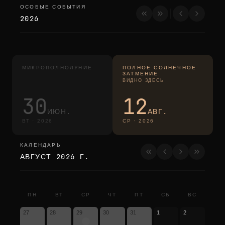
ОСОБЫЕ СОБЫТИЯ
особые события
2026
МИКРОПОЛНОЛУНИЕ
ПОЛНОЕ СОЛНЕЧНОЕ
ЗАТМЕНИЕ
ВИДНО ЗДЕСЬ
30
12
ИЮН.
АВГ.
ВТ
·
2026
СР
·
2026
КАЛЕНДАРЬ
календарь
АВГУСТ 2026 Г.
ПН
ВТ
СР
ЧТ
ПТ
СБ
ВС
27
28
29
30
31
1
2