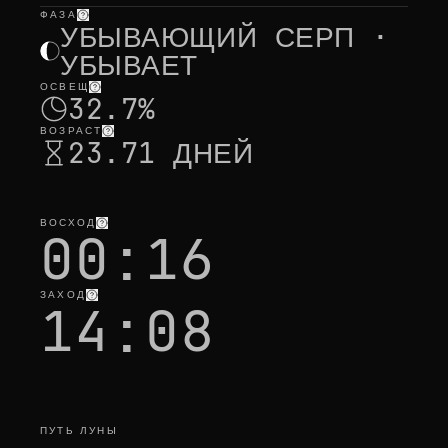
ФАЗА
выбранный день
—
свет
,
позиция
,
время луны
УБЫВАЮЩИЙ СЕРП ·
УБЫВАЕТ
ОСВЕЩ
32.7%
ВОЗРАСТ
23.71 ДНЕЙ
ВОСХОД
00:16
ЗАХОД
14:08
ПУТЬ ЛУНЫ