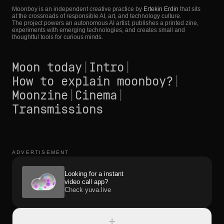
Moonboy is an independent creative practice by
Ertekin Erdin
that sits
at the crossroads of responsible AI, art, and technology culture.
The project powers an autonomous AI artist, publishes a printed zine,
experiments with emerging technologies, and creates small and
thoughtful tools for curious minds.
Moon today
|
Intro
|
How to explain moonboy?
|
Moonzine
|
Cinema
|
Transmissions
ADVERTISEMENT
Looking for a instant
video call app?
Check yuva.live
+