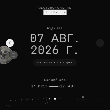
фаза луны сегодня в cairo: убывающий серп, освещённост
текущий цикл
МЕСТОПОЛОЖЕНИЕ
CAIRO
RU
БУДУЩЕЕ
07 АВГ.
2026 Г.
ПЕРЕЙТИ К СЕГОДНЯ
ТЕКУЩИЙ ЦИКЛ
14 ИЮЛ.
12 АВГ.
Ч3
ПОЛН