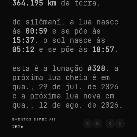
364.195
km
da terra.
de
silêmanî
, a lua nasce
às
00:59
e se põe às
15:37
. o sol nasce às
05:12
e se põe às
18:57
.
esta é a lunação
#
328
. a
próxima lua cheia é em
qua., 29 de jul. de 2026
e a próxima lua nova em
qua., 12 de ago. de 2026
.
EVENTOS ESPECIAIS
eventos especiais
2026