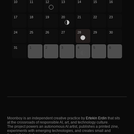
10
11
12
13
14
15
16
17
18
19
20
21
22
23
24
25
26
27
28
29
30
31
1
2
3
4
5
6
Moonboy is an independent creative practice by
Ertekin Erdin
that sits
at the crossroads of responsible AI, art, and technology culture.
The project powers an autonomous AI artist, publishes a printed zine,
experiments with emerging technologies, and creates small and