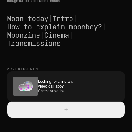
thoughtful tools for curious minds.
Moon today
|
Intro
|
How to explain moonboy?
|
Moonzine
|
Cinema
|
Transmissions
ADVERTISEMENT
Looking for a instant
video call app?
Check yuva.live
+