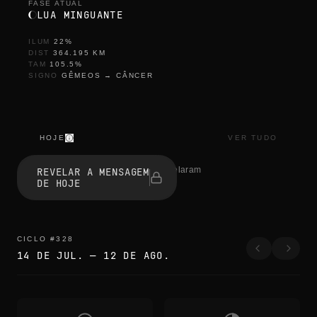
FASE ATUAL
LUA MINGUANTE
ILUM
22
%
DIST
364.195
KM
TAM
105.5
%
SIGNO
GÊMEOS
→
CÂNCER
HOJE
VER TUDO
t
h
1 pessoas revelaram
REVELAR A MENSAGEM
e
DE HOJE
e
d
g
e
s
CICLO
#
328
b
14 DE JUL.
—
12 DE AGO.
l
u
r
t
h