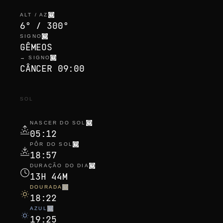
ALT / AZ
6° / 300°
SIGNO
GÊMEOS
→ SIGNO
CÂNCER 09:00
SOL
NASCER DO SOL
05:12
PÔR DO SOL
18:57
DURAÇÃO DO DIA
13H 44M
DOURADA
18:22
AZUL
19:25