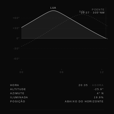
LUA
POENTE
SOL
15:37
·
305
°
NW
+60°
+30°
0°
-30°
-60°
00
06
12
HORA
20:35
·
AGORA
ALTITUDE
-25.9°
AZIMUTE
4° N
ILUMINADA
19.9%
POSIÇÃO
ABAIXO DO HORIZONTE