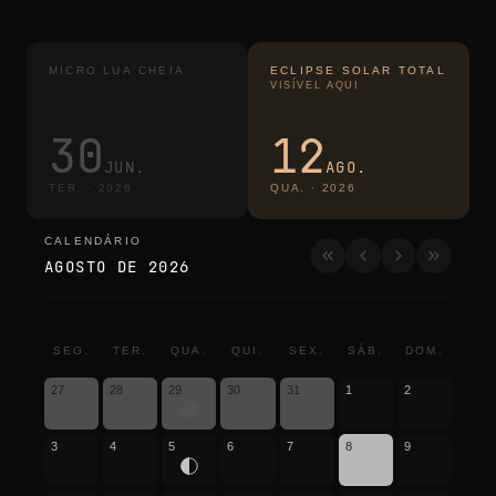
MICRO LUA CHEIA
ECLIPSE SOLAR TOTAL
VISÍVEL AQUI
30
12
JUN.
AGO.
TER.
·
2026
QUA.
·
2026
CALENDÁRIO
calendário
AGOSTO DE 2026
SEG.
TER.
QUA.
QUI.
SEX.
SÁB.
DOM.
27
28
29
30
31
1
2
3
4
5
6
7
8
9