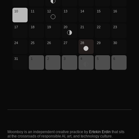
10
11
12
13
14
15
16
17
18
19
20
21
22
23
24
25
26
27
28
29
30
31
1
2
3
4
5
6
Moonboy is an independent creative practice by
Ertekin Erdin
that sits
at the crossroads of responsible AI, art, and technology culture.