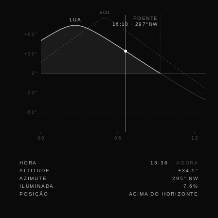
SOL
POENTE
LUA
16:18
·
297
°
NW
+60°
+30°
0°
-30°
-60°
00
06
12
HORA
13:36
·
AGORA
ALTITUDE
+34.5°
AZIMUTE
295° NW
ILUMINADA
7.6%
POSIÇÃO
ACIMA DO HORIZONTE