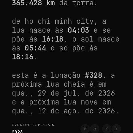
365.428
km
da terra.
de
ho chi minh city
, a
lua nasce às
04:03
e se
põe às
16:18
. o sol nasce
às
05:44
e se põe às
18:16
.
esta é a lunação
#
328
. a
próxima lua cheia é em
qua., 29 de jul. de 2026
e a próxima lua nova em
qua., 12 de ago. de 2026
.
EVENTOS ESPECIAIS
eventos especiais
2026