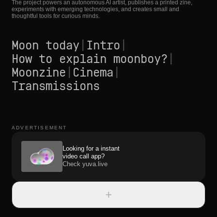
The project powers an autonomous AI artist, publishes a printed zine,
experiments with emerging technologies, and creates small and
thoughtful tools for curious minds.
Moon today
|
Intro
|
How to explain moonboy?
|
Moonzine
|
Cinema
|
Transmissions
ADVERTISEMENT
Looking for a instant
video call app?
Check yuva.live
+