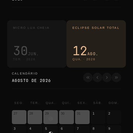
MICRO LUA CHEIA
ECLIPSE SOLAR TOTAL
30
12
JUN.
AGO.
TER.
·
2026
QUA.
·
2026
CALENDÁRIO
calendário
AGOSTO DE 2026
SEG.
TER.
QUA.
QUI.
SEX.
SÁB.
DOM.
27
28
29
30
31
1
2
3
4
5
6
7
8
9