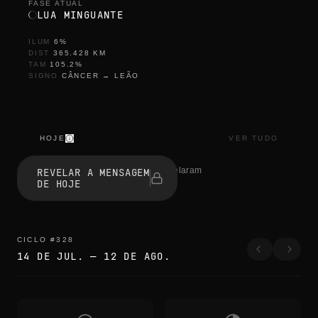
FASE ATUAL
LUA MINGUANTE
ILUM
6
%
DIST
365.428
KM
TAM
105.2
%
SIGNO
CÂNCER
→
LEÃO
HOJE
VER TUDO
a
l
0 pessoas revelaram
REVELAR A MENSAGEM
m
DE HOJE
o
s
t
g
o
CICLO
#
328
n
14 DE JUL.
—
12 DE AGO.
e
a
l
m
o