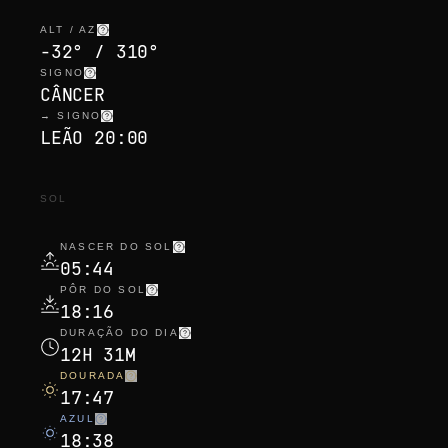
ALT / AZ
-32° / 310°
SIGNO
CÂNCER
→ SIGNO
LEÃO 20:00
SOL
NASCER DO SOL
05:44
PÔR DO SOL
18:16
DURAÇÃO DO DIA
12H 31M
DOURADA
17:47
AZUL
18:38