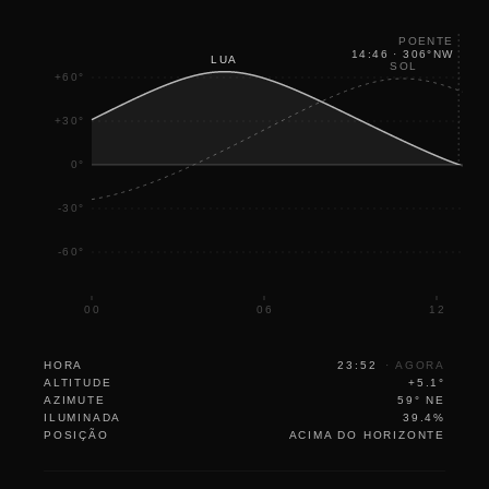
POENTE
14:46
·
306
°
NW
LUA
SOL
+60°
+30°
0°
-30°
-60°
00
06
12
HORA
23:52
·
AGORA
ALTITUDE
+5.1°
AZIMUTE
59° NE
ILUMINADA
39.4%
POSIÇÃO
ACIMA DO HORIZONTE