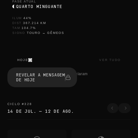
FASE ATUAL
QUARTO MINGUANTE
ILUM
44
%
DIST
367.214
KM
TAM
104.7
%
SIGNO
TOURO
→
GÊMEOS
HOJE
VER TUDO
r
e
1 pessoas revelaram
REVELAR A MENSAGEM
f
DE HOJE
r
e
s
h
r
CICLO
#
328
e
14 DE JUL.
—
12 DE AGO.
f
r
e
s
h