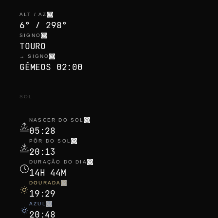
ALT / AZ
6° / 298°
SIGNO
TOURO
→ SIGNO
GÊMEOS 02:00
SOL
NASCER DO SOL
05:28
PÔR DO SOL
20:13
DURAÇÃO DO DIA
14H 44M
DOURADA
19:29
AZUL
20:48