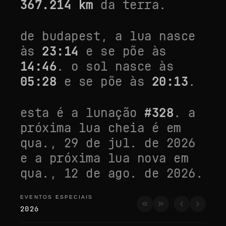
367.214
km
da terra.
de
budapest
, a lua nasce
às
23:14
e se põe às
14:46
. o sol nasce às
05:28
e se põe às
20:13
.
esta é a lunação
#
328
. a
próxima lua cheia é em
qua., 29 de jul. de 2026
e a próxima lua nova em
qua., 12 de ago. de 2026
.
EVENTOS ESPECIAIS
eventos especiais
2026