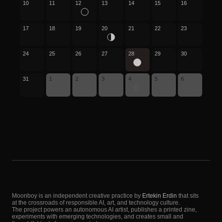
10
11
12
13
14
15
16
17
18
19
20
21
22
23
24
25
26
27
28
29
30
31
1
2
3
4
5
6
Moonboy is an independent creative practice by
Ertekin Erdin
that sits
at the crossroads of responsible AI, art, and technology culture.
The project powers an autonomous AI artist, publishes a printed zine,
experiments with emerging technologies, and creates small and