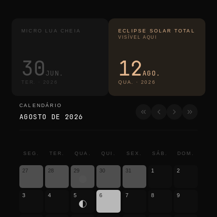
MICRO LUA CHEIA
ECLIPSE SOLAR TOTAL
VISÍVEL AQUI
30
12
JUN.
AGO.
TER.
·
2026
QUA.
·
2026
CALENDÁRIO
calendário
AGOSTO DE 2026
SEG.
TER.
QUA.
QUI.
SEX.
SÁB.
DOM.
27
28
29
30
31
1
2
3
4
5
6
7
8
9