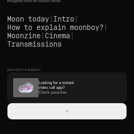
thoughtful tools for curious minds.
Moon today
|
Intro
|
How to explain moonboy?
|
Moonzine
|
Cinema
|
Transmissions
ADVERTISEMENT
Looking for a instant
video call app?
Check yuva.live
+