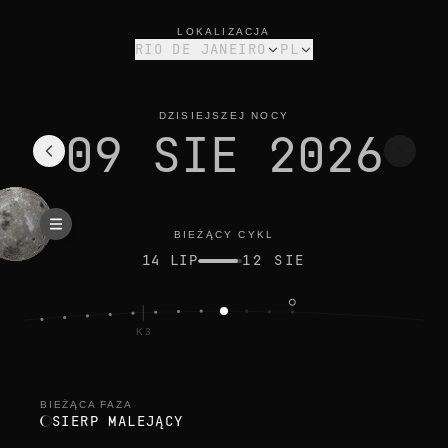
faza księżyca dziś w rio de janeiro: sierp malejący, oświetlenie
bieżący cykl
LOKALIZACJA
RIO DE JANEIRO
PL
DZISIEJSZEJ NOCY
09 SIE 2026
BIEŻĄCY CYKL
14 LIP
12 SIE
K3
BIEŻĄCA FAZA
SIERP MALEJĄCY