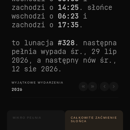
zachodzi o
14:25
. słońce
wschodzi o
06:23
i
zachodzi o
17:35
.
to lunacja
#
328
. następna
pełnia wypada
śr., 29 lip
2026
, a następny nów
śr.,
12 sie 2026
.
WYJĄTKOWE WYDARZENIA
wyjątkowe wydarzenia
2026
MIKRO PEŁNIA
CAŁKOWITE ZAĆMIENIE
SŁOŃCA