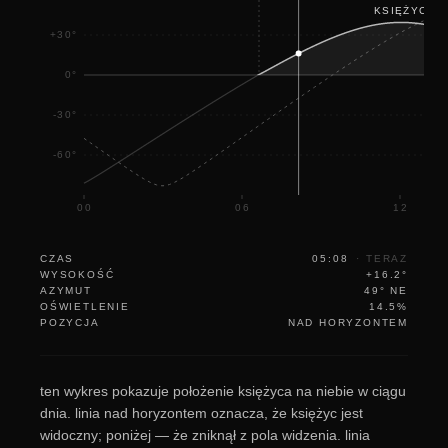
KSIĘŻYC
+30°
0°
-30°
-60°
00
06
12
CZAS
05:08
·
TERAZ
WYSOKOŚĆ
+16.2°
AZYMUT
49° NE
OŚWIETLENIE
14.5%
POZYCJA
NAD HORYZONTEM
ten wykres pokazuje położenie księżyca na niebie w ciągu
dnia. linia nad horyzontem oznacza, że księżyc jest
widoczny; poniżej — że zniknął z pola widzenia. linia