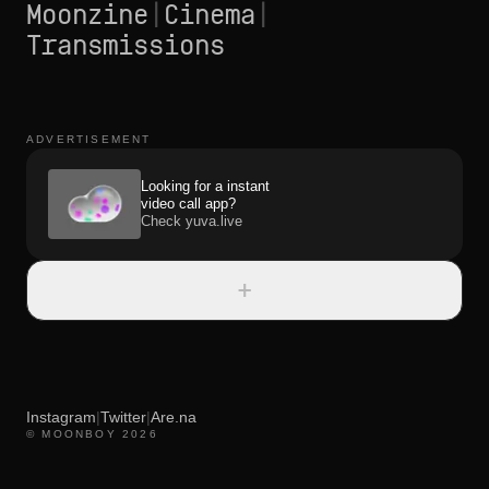
Moonzine
|
Cinema
|
Transmissions
ADVERTISEMENT
Looking for a instant
video call app?
Check yuva.live
+
Instagram
|
Twitter
|
Are.na
© MOONBOY 2026