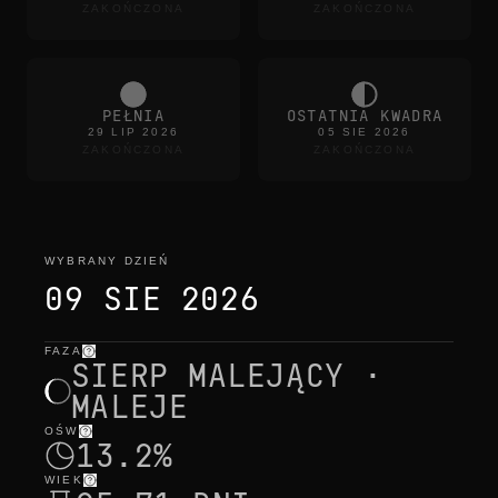
ZAKOŃCZONA
ZAKOŃCZONA
PEŁNIA
OSTATNIA KWADRA
29 LIP 2026
05 SIE 2026
ZAKOŃCZONA
ZAKOŃCZONA
WYBRANY DZIEŃ
09 SIE 2026
FAZA
wybrany dzień
—
światło
,
pozycja
,
czasy księżyca
SIERP MALEJĄCY ·
MALEJE
OŚW
13.2%
WIEK