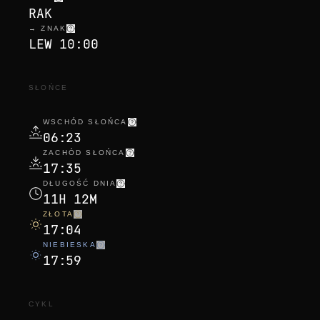
RAK
→ ZNAK
LEW 10:00
SŁOŃCE
WSCHÓD SŁOŃCA
06:23
ZACHÓD SŁOŃCA
17:35
DŁUGOŚĆ DNIA
11H 12M
ZŁOTA
17:04
NIEBIESKA
17:59
CYKL