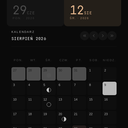
29
12
CZE
SIE
PON.
·
2026
ŚR.
·
2026
KALENDARZ
kalendarz
SIERPIEŃ 2026
PON.
WT.
ŚR.
CZW.
PT.
SOB.
NIEDZ.
27
28
29
30
31
1
2
3
4
5
6
7
8
9
10
11
12
13
14
15
16
17
18
19
20
21
22
23