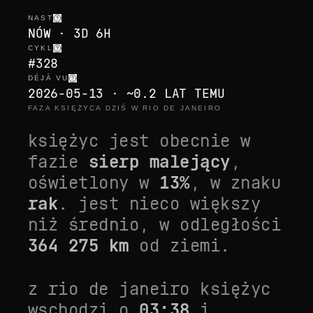
NAST
NÓW · 3D 6H
CYKL
#328
DÉJÀ VU
2026-05-13 · ~0.2 LAT TEMU
FAZA KSIĘŻYCA DZIŚ W RIO DE JANEIRO
księżyc jest obecnie w
fazie
sierp malejący
,
oświetlony w
13
%
, w znaku
rak
. jest
nieco większy
niż średnio
, w odległości
364 275
km
od ziemi.
z
rio de janeiro
księżyc
wschodzi o
03:38
i