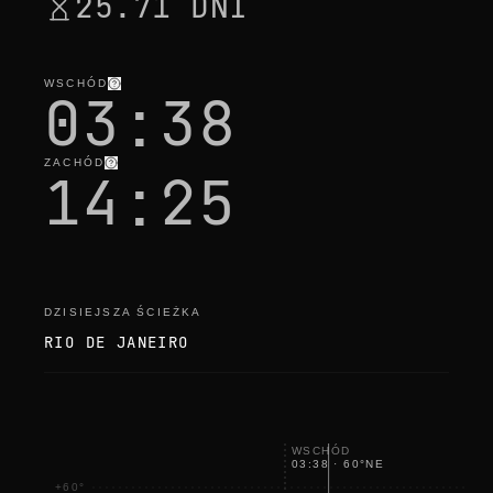
25.71 DNI
WSCHÓD
03:38
ZACHÓD
14:25
DZISIEJSZA ŚCIEŻKA
RIO DE JANEIRO
WSCHÓD
03:38
·
60
°
NE
+60°