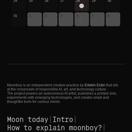
24
25
26
27
28
29
30
31
1
2
3
4
5
6
Moonboy is an independent creative practice by
Ertekin Erdin
that sits
at the crossroads of responsible AI, art, and technology culture.
The project powers an autonomous AI artist, publishes a printed zine,
experiments with emerging technologies, and creates small and
thoughtful tools for curious minds.
Moon today
|
Intro
|
How to explain moonboy?
|