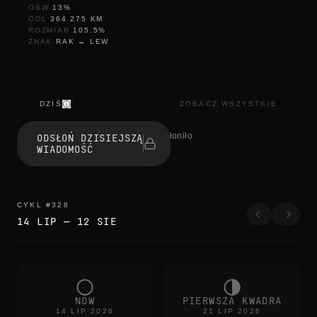
OŚW
13
%
ODL
364 275
KM
ROZMIAR
105.5
%
ZNAK
RAK
→
LEW
DZIŚ
ZOBACZ WSZYSTKIE
s
e
1 osób odsłoniło
ODSŁOŃ DZISIEJSZĄ
s
WIADOMOŚĆ
s
i
z
l
i
CYKL
#
328
k
14 LIP
—
12 SIE
NÓW
PIERWSZA KWADRA
14 LIP 2026
21 LIP 2026