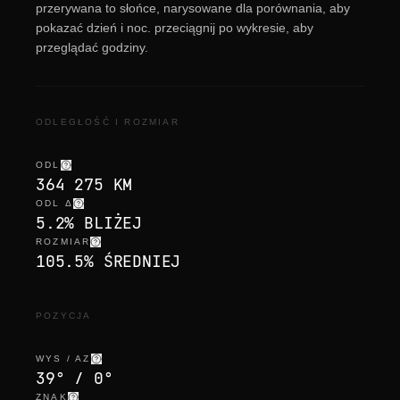
przerywana to słońce, narysowane dla porównania, aby
pokazać dzień i noc. przeciągnij po wykresie, aby
przeglądać godziny.
ODLEGŁOŚĆ I ROZMIAR
ODL
364 275 KM
ODL Δ
5.2% BLIŻEJ
ROZMIAR
105.5% ŚREDNIEJ
POZYCJA
WYS / AZ
39° / 0°
ZNAK