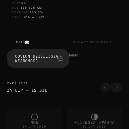
OŚW
6
%
ODL
365 428
KM
ROZMIAR
105.2
%
ZNAK
RAK
→
LEW
DZIŚ
ZOBACZ WSZYSTKIE
a
l
0 osób odsłoniło
ODSŁOŃ DZISIEJSZĄ
m
WIADOMOŚĆ
o
s
t
g
o
CYKL
#
328
n
14 LIP
—
12 SIE
e
a
l
m
o
s
t
NÓW
PIERWSZA KWADRA
e
14 LIP 2026
21 LIP 2026