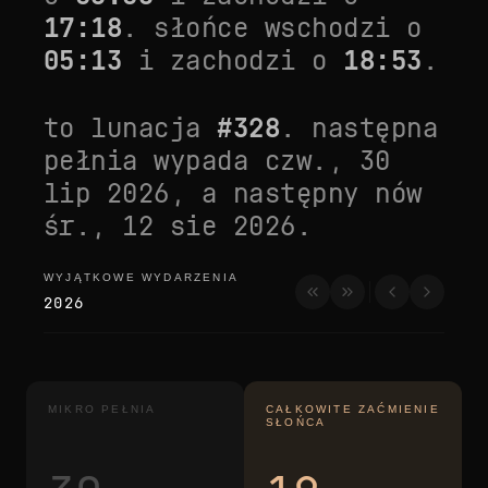
17:18
. słońce wschodzi o
05:13
i zachodzi o
18:53
.
to lunacja
#
328
. następna
pełnia wypada
czw., 30
lip 2026
, a następny nów
śr., 12 sie 2026
.
WYJĄTKOWE WYDARZENIA
wyjątkowe wydarzenia
2026
MIKRO PEŁNIA
CAŁKOWITE ZAĆMIENIE
SŁOŃCA