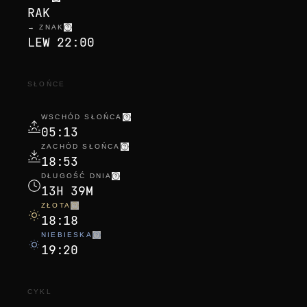
RAK
→ ZNAK
LEW 22:00
SŁOŃCE
WSCHÓD SŁOŃCA
05:13
ZACHÓD SŁOŃCA
18:53
DŁUGOŚĆ DNIA
13H 39M
ZŁOTA
18:18
NIEBIESKA
19:20
CYKL