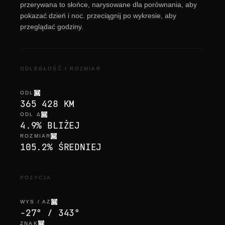
przerywana to słońce, narysowane dla porównania, aby
pokazać dzień i noc. przeciągnij po wykresie, aby
przeglądać godziny.
ODLEGŁOŚĆ I ROZMIAR
ODL
365 428 KM
ODL Δ
4.9% BLIŻEJ
ROZMIAR
105.2% ŚREDNIEJ
POZYCJA
WYS / AZ
-27° / 343°
ZNAK