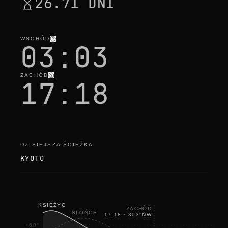
26.71 DNI
WSCHÓD
03:03
ZACHÓD
17:18
DZISIEJSZA ŚCIEŻKA
KYOTO
KSIĘŻYC
ZACHÓD
SŁOŃCE
17:18
·
303
°
NW
+60°