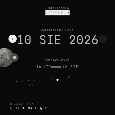
faza księżyca dziś w kyoto: sierp malejący, oświetlenie 6%
bieżący cykl
LOKALIZACJA
KYOTO
PL
DZISIEJSZEJ NOCY
10 SIE 2026
BIEŻĄCY CYKL
14 LIP
12 SIE
K3
BIEŻĄCA FAZA
SIERP MALEJĄCY