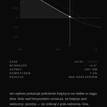
+30°
0°
-30°
-60°
00
06
12
CZAS
16:55
·
TERAZ
WYSOKOŚĆ
+4.0°
AZYMUT
299° NW
OŚWIETLENIE
7.3%
POZYCJA
NAD HORYZONTEM
ten wykres pokazuje położenie księżyca na niebie w ciągu
dnia. linia nad horyzontem oznacza, że księżyc jest
widoczny; poniżej — że zniknął z pola widzenia. linia