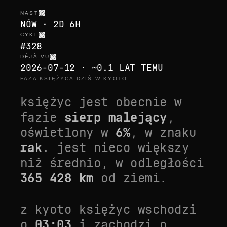
NAST
NÓW · 2D 6H
CYKL
#328
DÉJÀ VU
2026-07-12 · ~0.1 LAT TEMU
FAZA KSIĘŻYCA DZIŚ W KYOTO
księżyc jest obecnie w
fazie
sierp malejący
,
oświetlony w
6
%
, w znaku
rak
. jest
nieco większy
niż średnio
, w odległości
365 428
km
od ziemi.
z
kyoto
księżyc wschodzi
o
03:03
i zachodzi o