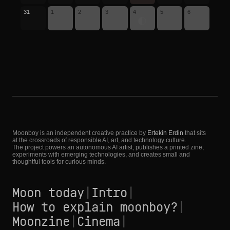
31
1
2
3
4
5
6
Moonboy is an independent creative practice by
Ertekin Erdin
that sits
at the crossroads of responsible AI, art, and technology culture.
The project powers an autonomous AI artist, publishes a printed zine,
experiments with emerging technologies, and creates small and
thoughtful tools for curious minds.
Moon today
|
Intro
|
How to explain moonboy?
|
Moonzine
|
Cinema
|