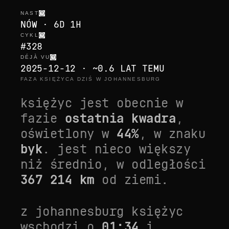
NAST
NÓW · 6D 1H
CYKL
#328
DÉJÀ VU
2025-12-12 · ~0.6 LAT TEMU
FAZA KSIĘŻYCA DZIŚ W JOHANNESBURG
księżyc jest obecnie w
fazie
ostatnia kwadra
,
oświetlony w
44
%
, w znaku
byk
. jest
nieco większy
niż średnio
, w odległości
367 214
km
od ziemi.
z
johannesburg
księżyc
wschodzi o
01:34
i