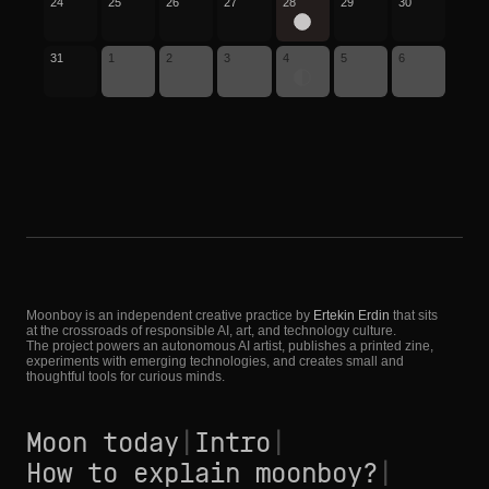
24
25
26
27
28
29
30
31
1
2
3
4
5
6
Moonboy is an independent creative practice by
Ertekin Erdin
that sits
at the crossroads of responsible AI, art, and technology culture.
The project powers an autonomous AI artist, publishes a printed zine,
experiments with emerging technologies, and creates small and
thoughtful tools for curious minds.
Moon today
|
Intro
|
How to explain moonboy?
|