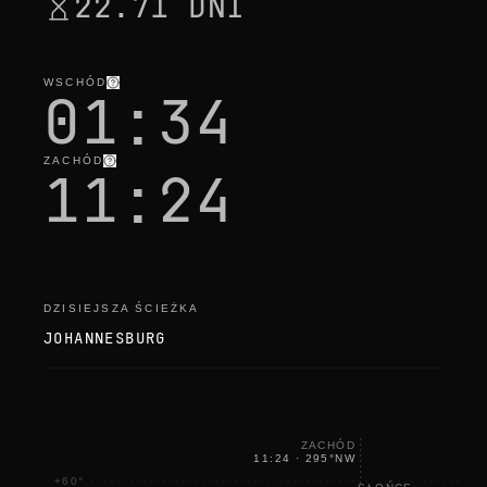
22.71 DNI
h
e
c
k
i
WSCHÓD
n
01:34
g
ZACHÓD
11:24
DZISIEJSZA ŚCIEŻKA
JOHANNESBURG
ZACHÓD
11:24
·
295
°
NW
+60°