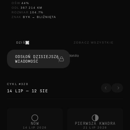
OŚW
44
%
ODL
367 214
KM
ROZMIAR
104.7
%
ZNAK
BYK
→
BLIŹNIĘTA
DZIŚ
ZOBACZ WSZYSTKIE
r
e
1 osób odsłoniło
ODSŁOŃ DZISIEJSZĄ
f
WIADOMOŚĆ
r
e
s
h
r
CYKL
#
328
e
14 LIP
—
12 SIE
f
r
e
s
h
r
e
NÓW
PIERWSZA KWADRA
f
14 LIP 2026
21 LIP 2026