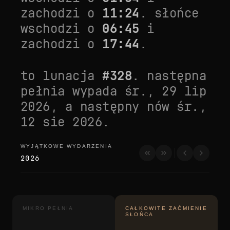
zachodzi o
11:24
. słońce
wschodzi o
06:45
i
zachodzi o
17:44
.
to lunacja
#
328
. następna
pełnia wypada
śr., 29 lip
2026
, a następny nów
śr.,
12 sie 2026
.
WYJĄTKOWE WYDARZENIA
wyjątkowe wydarzenia
2026
MIKRO PEŁNIA
CAŁKOWITE ZAĆMIENIE
SŁOŃCA