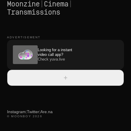
Moonzine
|
Cinema
|
Transmissions
ADVERTISEMENT
Looking for a instant
video call app?
Check yuva.live
+
Instagram
|
Twitter
|
Are.na
© MOONBOY 2026