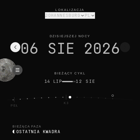
faza księżyca dziś w johannesburg: ostatnia kwadra, oświetlen
bieżący cykl
LOKALIZACJA
JOHANNESBURG
PL
DZISIEJSZEJ NOCY
06 SIE 2026
BIEŻĄCY CYKL
14 LIP
12 SIE
K3
PEŁ
BIEŻĄCA FAZA
OSTATNIA KWADRA