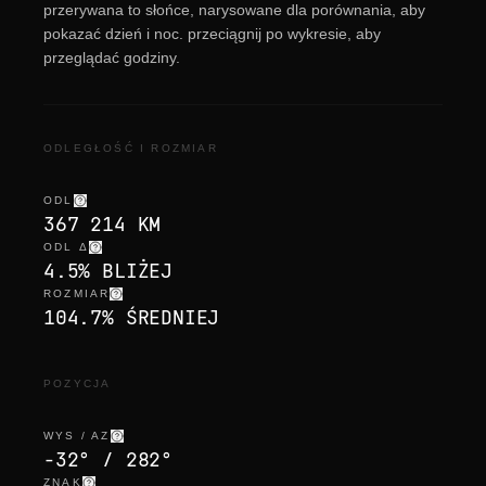
przerywana to słońce, narysowane dla porównania, aby
pokazać dzień i noc. przeciągnij po wykresie, aby
przeglądać godziny.
ODLEGŁOŚĆ I ROZMIAR
ODL
367 214 KM
ODL Δ
4.5% BLIŻEJ
ROZMIAR
104.7% ŚREDNIEJ
POZYCJA
WYS / AZ
-32° / 282°
ZNAK