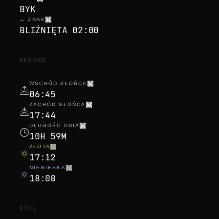
BYK
→ ZNAK
BLIŹNIĘTA 02:00
SŁOŃCE
WSCHÓD SŁOŃCA
06:45
ZACHÓD SŁOŃCA
17:44
DŁUGOŚĆ DNIA
10H 59M
ZŁOTA
17:12
NIEBIESKA
18:08
CYKL