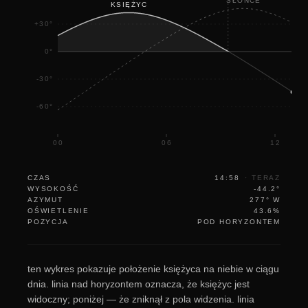
SŁOŃCE
KSIĘŻYC
+30°
0°
-30°
-60°
00
06
12
CZAS
14:58
·
TERAZ
WYSOKOŚĆ
-44.2°
AZYMUT
277° W
OŚWIETLENIE
43.6%
POZYCJA
POD HORYZONTEM
ten wykres pokazuje położenie księżyca na niebie w ciągu
dnia. linia nad horyzontem oznacza, że księżyc jest
widoczny; poniżej — że zniknął z pola widzenia. linia