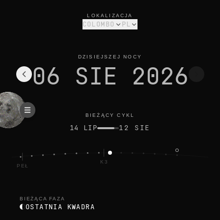
faza księżyca dziś w colombo: ostatnia kwadra, oświetlenie 44
bieżący cykl
LOKALIZACJA
COLOMBO
PL
DZISIEJSZEJ NOCY
06 SIE 2026
BIEŻĄCY CYKL
14 LIP
12 SIE
K3
PEŁ
BIEŻĄCA FAZA
OSTATNIA KWADRA