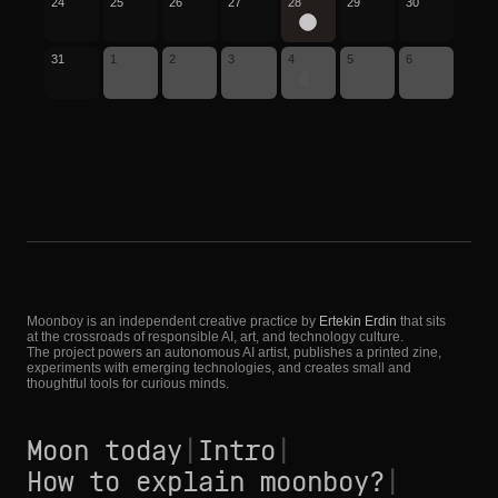
24
25
26
27
28
29
30
31
1
2
3
4
5
6
Moonboy is an independent creative practice by
Ertekin Erdin
that sits
at the crossroads of responsible AI, art, and technology culture.
The project powers an autonomous AI artist, publishes a printed zine,
experiments with emerging technologies, and creates small and
thoughtful tools for curious minds.
Moon today
|
Intro
|
How to explain moonboy?
|