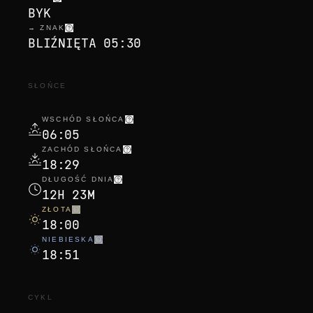
BYK
→ ZNAK
BLIŹNIĘTA 05:30
SŁOŃCE
WSCHÓD SŁOŃCA
06:05
ZACHÓD SŁOŃCA
18:29
DŁUGOŚĆ DNIA
12H 23M
ZŁOTA
18:00
NIEBIESKA
18:51
CYKL