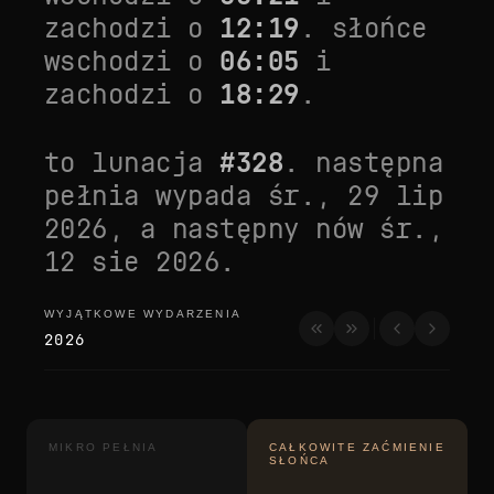
zachodzi o
12:19
. słońce
wschodzi o
06:05
i
zachodzi o
18:29
.
to lunacja
#
328
. następna
pełnia wypada
śr., 29 lip
2026
, a następny nów
śr.,
12 sie 2026
.
WYJĄTKOWE WYDARZENIA
wyjątkowe wydarzenia
2026
MIKRO PEŁNIA
CAŁKOWITE ZAĆMIENIE
SŁOŃCA