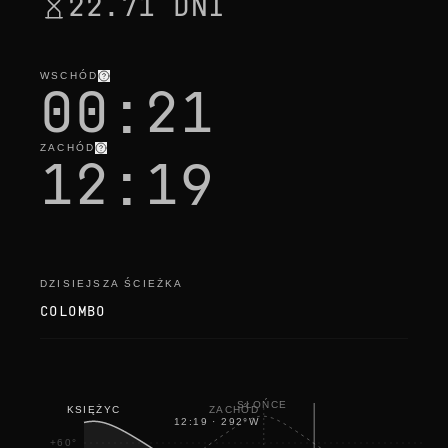
22.71 DNI
h
e
c
k
i
WSCHÓD
n
00:21
g
ZACHÓD
12:19
DZISIEJSZA ŚCIEŻKA
COLOMBO
SŁOŃCE
ZACHÓD
KSIĘŻYC
12:19
·
292
°
W
+60°