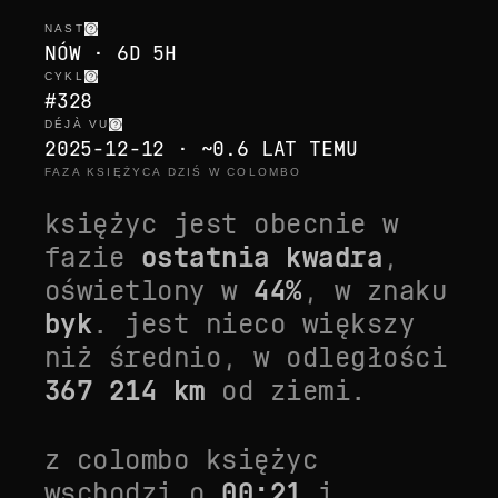
NAST
NÓW · 6D 5H
CYKL
#328
DÉJÀ VU
2025-12-12 · ~0.6 LAT TEMU
FAZA KSIĘŻYCA DZIŚ W COLOMBO
księżyc jest obecnie w
fazie
ostatnia kwadra
,
oświetlony w
44
%
, w znaku
byk
. jest
nieco większy
niż średnio
, w odległości
367 214
km
od ziemi.
z
colombo
księżyc
wschodzi o
00:21
i