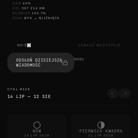
OŚW
44
%
ODL
367 214
KM
ROZMIAR
104.7
%
ZNAK
BYK
→
BLIŹNIĘTA
DZIŚ
ZOBACZ WSZYSTKIE
r
e
1 osób odsłoniło
ODSŁOŃ DZISIEJSZĄ
f
WIADOMOŚĆ
r
e
s
h
r
CYKL
#
328
e
14 LIP
—
12 SIE
f
r
e
s
h
r
e
NÓW
PIERWSZA KWADRA
f
14 LIP 2026
21 LIP 2026