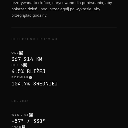
przerywana to słońce, narysowane dla porównania, aby
pokazać dzień i noc. przeciągnij po wykresie, aby
przeglądać godziny.
ODLEGŁOŚĆ I ROZMIAR
ODL
367 214 KM
ODL Δ
4.5% BLIŻEJ
ROZMIAR
104.7% ŚREDNIEJ
POZYCJA
WYS / AZ
-57° / 338°
ZNAK