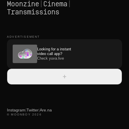
Moonzine
|
Cinema
|
Transmissions
ADVERTISEMENT
Looking for a instant
video call app?
Check yuva.live
+
Instagram
|
Twitter
|
Are.na
© MOONBOY 2026