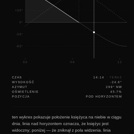
+30°
0°
-30°
-60°
00
06
12
CZAS
14:14
·
TERAZ
WYSOKOŚĆ
-24.6°
AZYMUT
299° NW
OŚWIETLENIE
45.7%
POZYCJA
POD HORYZONTEM
ten wykres pokazuje położenie księżyca na niebie w ciągu
dnia. linia nad horyzontem oznacza, że księżyc jest
widoczny; poniżej — że zniknął z pola widzenia. linia