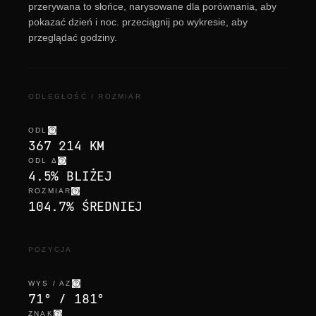
przerywana to słońce, narysowane dla porównania, aby
pokazać dzień i noc. przeciągnij po wykresie, aby
przeglądać godziny.
ODLEGŁOŚĆ I ROZMIAR
ODL
367 214 KM
ODL Δ
4.5% BLIŻEJ
ROZMIAR
104.7% ŚREDNIEJ
POZYCJA
WYS / AZ
71° / 181°
ZNAK