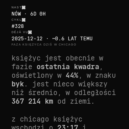
NAST
NÓW · 6D 0H
CYKL
#328
DÉJÀ VU
2025-12-12 · ~0.6 LAT TEMU
FAZA KSIĘŻYCA DZIŚ W CHICAGO
księżyc jest obecnie w
fazie
ostatnia kwadra
,
oświetlony w
44
%
, w znaku
byk
. jest
nieco większy
niż średnio
, w odległości
367 214
km
od ziemi.
z
chicago
księżyc
wschodzi o
23:17
i