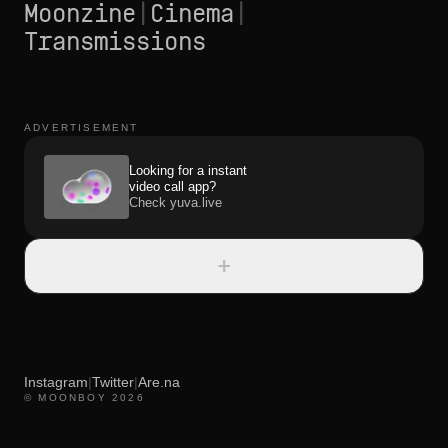
Moonzine
|
Cinema
|
Transmissions
ADVERTISEMENT
Looking for a instant
video call app?
Check yuva.live
+
Instagram
|
Twitter
|
Are.na
© MOONBOY 2026