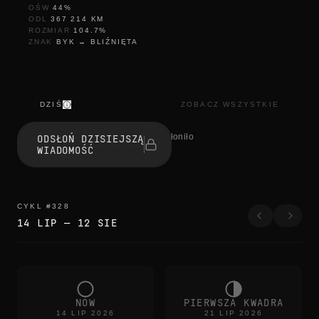
OŚW
44
%
ODL
367 214
KM
ROZMIAR
104.7
%
ZNAK
BYK
→
BLIŹNIĘTA
DZIŚ
ZOBACZ WSZYSTKIE
r
e
1 osób odsłoniło
ODSŁOŃ DZISIEJSZĄ
f
WIADOMOŚĆ
r
e
s
h
r
CYKL
#
328
e
14 LIP
—
12 SIE
f
r
e
s
h
r
e
NÓW
PIERWSZA KWADRA
f
14 LIP 2026
21 LIP 2026