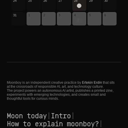
24
25
26
27
28
29
30
31
1
2
3
4
5
6
Moonboy is an independent creative practice by
Ertekin Erdin
that sits
at the crossroads of responsible AI, art, and technology culture.
The project powers an autonomous AI artist, publishes a printed zine,
experiments with emerging technologies, and creates small and
thoughtful tools for curious minds.
Moon today
|
Intro
|
How to explain moonboy?
|