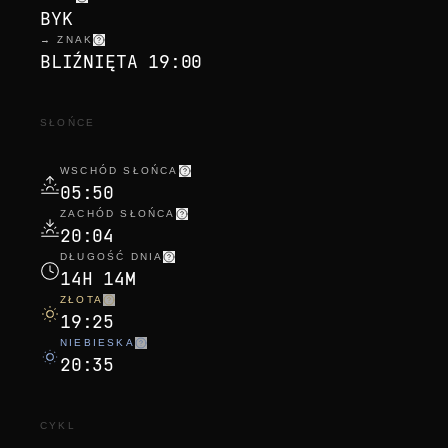
BYK
→ ZNAK
BLIŹNIĘTA 19:00
SŁOŃCE
WSCHÓD SŁOŃCA
05:50
ZACHÓD SŁOŃCA
20:04
DŁUGOŚĆ DNIA
14H 14M
ZŁOTA
19:25
NIEBIESKA
20:35
CYKL