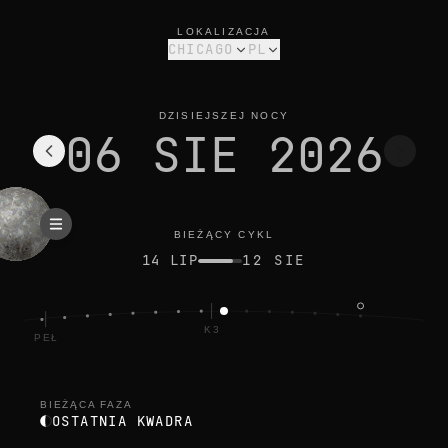
faza księżyca dziś w chicago: ostatnia kwadra, oświetlenie 44
bieżący cykl
LOKALIZACJA
CHICAGO
PL
DZISIEJSZEJ NOCY
06 SIE 2026
BIEŻĄCY CYKL
14 LIP
12 SIE
K3
PEŁ
BIEŻĄCA FAZA
OSTATNIA KWADRA