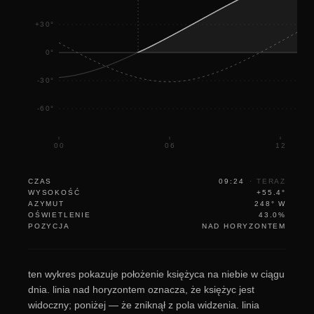
+30°
0°
-30°
-60°
00
06
12
CZAS
09:24
·
TERAZ
WYSOKOŚĆ
+55.4°
AZYMUT
248° W
OŚWIETLENIE
43.0%
POZYCJA
NAD HORYZONTEM
ten wykres pokazuje położenie księżyca na niebie w ciągu
dnia. linia nad horyzontem oznacza, że księżyc jest
widoczny; poniżej — że zniknął z pola widzenia. linia