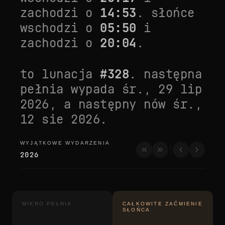
zachodzi o
14:53
. słońce
wschodzi o
05:50
i
zachodzi o
20:04
.
to lunacja
#
328
. następna
pełnia wypada
śr., 29 lip
2026
, a następny nów
śr.,
12 sie 2026
.
WYJĄTKOWE WYDARZENIA
wyjątkowe wydarzenia
2026
MIKRO PEŁNIA
CAŁKOWITE ZAĆMIENIE
SŁOŃCA