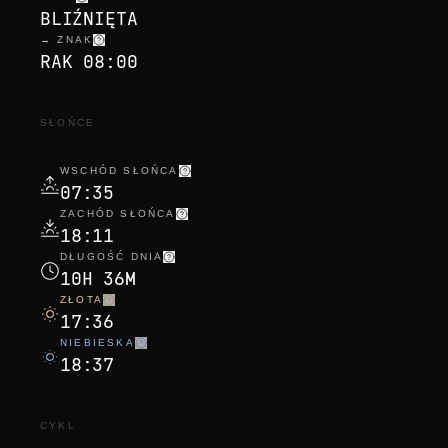
BLIŹNIĘTA
→ ZNAK
RAK 08:00
SŁOŃCE
WSCHÓD SŁOŃCA
07:35
ZACHÓD SŁOŃCA
18:11
DŁUGOŚĆ DNIA
10H 36M
ZŁOTA
17:36
NIEBIESKA
18:37
CYKL