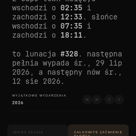
wschodzi o
02:35
i
zachodzi o
12:33
. słońce
wschodzi o
07:35
i
zachodzi o
18:11
.
to lunacja
#
328
. następna
pełnia wypada
śr., 29 lip
2026
, a następny nów
śr.,
12 sie 2026
.
WYJĄTKOWE WYDARZENIA
wyjątkowe wydarzenia
2026
MIKRO PEŁNIA
CAŁKOWITE ZAĆMIENIE
SŁOŃCA