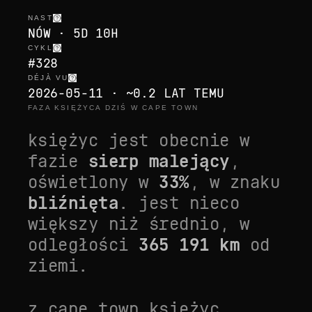
NAST
NÓW · 5D 10H
CYKL
#328
DÉJÀ VU
2026-05-11 · ~0.2 LAT TEMU
FAZA KSIĘŻYCA DZIŚ W CAPE TOWN
księżyc jest obecnie w
fazie
sierp malejący
,
oświetlony w
33
%
, w znaku
bliźnięta
. jest
nieco
większy niż średnio
, w
odległości
365 191
km
od
ziemi.
z
cape town
księżyc