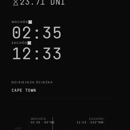
23.71 DNI
WSCHÓD
02:35
ZACHÓD
12:33
DZISIEJSZA ŚCIEŻKA
CAPE TOWN
WSCHÓD
ZACHÓD
02:35
·
60
°
NE
12:33
·
302
°
NW
+60°