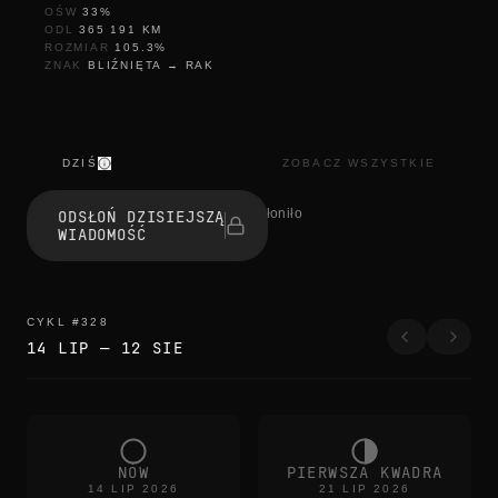
OŚW
33
%
ODL
365 191
KM
ROZMIAR
105.3
%
ZNAK
BLIŹNIĘTA
→
RAK
DZIŚ
ZOBACZ WSZYSTKIE
l
e
0 osób odsłoniło
ODSŁOŃ DZISIEJSZĄ
t
WIADOMOŚĆ
t
i
n
g
g
CYKL
#
328
o
14 LIP
—
12 SIE
p
i
e
c
e
b
y
NÓW
PIERWSZA KWADRA
p
14 LIP 2026
21 LIP 2026