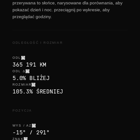
przerywana to słońce, narysowane dla porównania, aby
pokazać dzień i noc. przeciągnij po wykresie, aby
przeglądać godziny.
ODLEGŁOŚĆ I ROZMIAR
ODL
365 191 KM
ODL Δ
5.0% BLIŻEJ
ROZMIAR
105.3% ŚREDNIEJ
POZYCJA
WYS / AZ
-15° / 291°
ZNAK