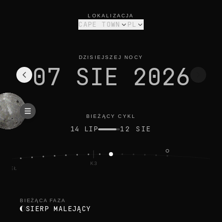
faza księżyca dziś w cape town: sierp malejący, oświetlenie 3
bieżący cykl
LOKALIZACJA
CAPE TOWN
PL
DZISIEJSZEJ NOCY
07 SIE 2026
BIEŻĄCY CYKL
14 LIP
12 SIE
K3
PEŁ
BIEŻĄCA FAZA
SIERP MALEJĄCY