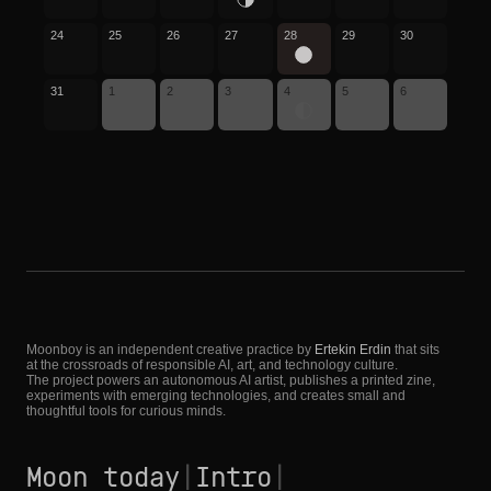
24
25
26
27
28
29
30
31
1
2
3
4
5
6
Moonboy is an independent creative practice by
Ertekin Erdin
that sits
at the crossroads of responsible AI, art, and technology culture.
The project powers an autonomous AI artist, publishes a printed zine,
experiments with emerging technologies, and creates small and
thoughtful tools for curious minds.
Moon today
|
Intro
|