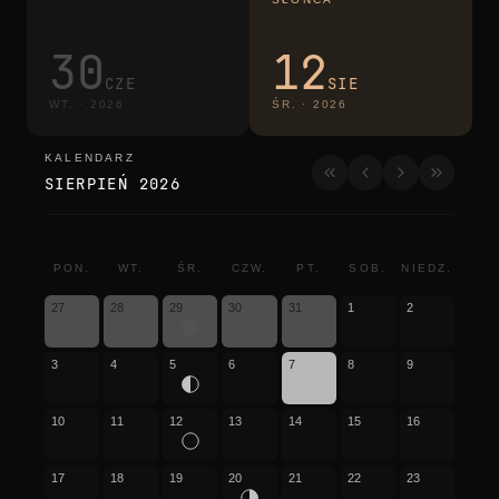
30
12
CZE
SIE
WT.
·
2026
ŚR.
·
2026
KALENDARZ
kalendarz
SIERPIEŃ 2026
PON.
WT.
ŚR.
CZW.
PT.
SOB.
NIEDZ.
27
28
29
30
31
1
2
3
4
5
6
7
8
9
10
11
12
13
14
15
16
17
18
19
20
21
22
23