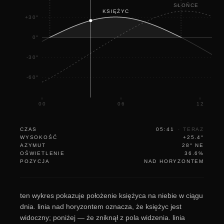
SŁOŃCE
KSIĘŻYC
+30°
0°
-30°
-60°
00
06
12
CZAS
05:41
·
TERAZ
WYSOKOŚĆ
+25.4°
AZYMUT
28° NE
OŚWIETLENIE
36.6%
POZYCJA
NAD HORYZONTEM
ten wykres pokazuje położenie księżyca na niebie w ciągu
dnia. linia nad horyzontem oznacza, że księżyc jest
widoczny; poniżej — że zniknął z pola widzenia. linia