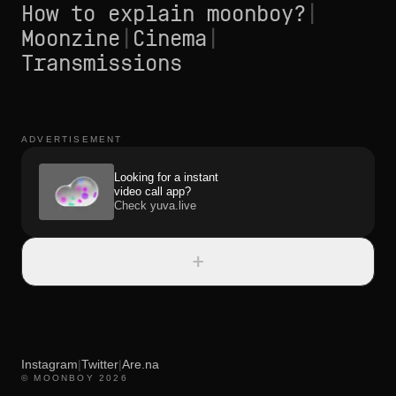
How to explain moonboy?
|
Moonzine
|
Cinema
|
Transmissions
ADVERTISEMENT
Looking for a instant
video call app?
Check yuva.live
+
Instagram
|
Twitter
|
Are.na
© MOONBOY 2026