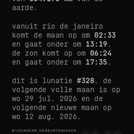
aarde.
vanuit
rio de janeiro
komt de maan op om
02:33
en gaat onder om
13:19
.
de zon komt op om
06:24
en gaat onder om
17:35
.
dit is lunatie
#
328
. de
volgende volle maan is op
wo 29 jul. 2026
en de
volgende nieuwe maan op
wo 12 aug. 2026
.
BIJZONDERE GEBEURTENISSEN
bijzondere gebeurtenissen