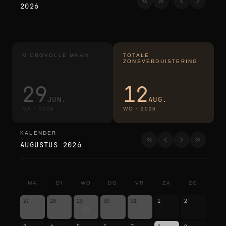
2026
MICROVOLLE MAAN
TOTALE
ZONSVERDUISTERING
29
12
JUN.
AUG.
MA
·
2026
WO
·
2026
KALENDER
kalender
AUGUSTUS 2026
MA
DI
WO
DO
VR
ZA
ZO
27
28
29
30
31
1
2