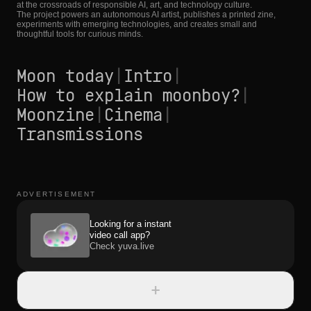
at the crossroads of responsible AI, art, and technology culture.
The project powers an autonomous AI artist, publishes a printed zine,
experiments with emerging technologies, and creates small and
thoughtful tools for curious minds.
Moon today
|
Intro
|
How to explain moonboy?
|
Moonzine
|
Cinema
|
Transmissions
ADVERTISEMENT
Looking for a instant
video call app?
Check yuva.live
+