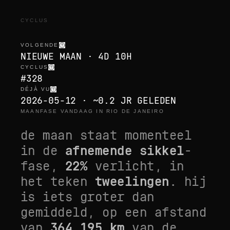
CYCLUS
VOLGENDE
NIEUWE MAAN · 4D 10H
CYCLUS
#328
DÉJÀ VU
2026-05-12 · ~0.2 JR GELEDEN
MAANFASE VANDAAG IN RIO DE JANEIRO
de maan staat momenteel
in de
afnemende sikkel
-
fase,
22
%
verlicht, in
het teken
tweelingen
. hij
is
iets groter dan
gemiddeld
, op een afstand
van
364.195
km
van de