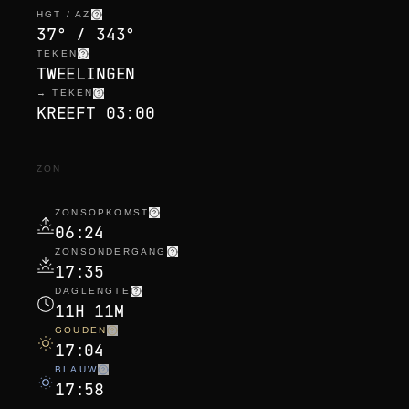
HGT / AZ
37° / 343°
TEKEN
TWEELINGEN
→ TEKEN
KREEFT 03:00
ZON
ZONSOPKOMST
06:24
ZONSONDERGANG
17:35
DAGLENGTE
11H 11M
GOUDEN
17:04
BLAUW
17:58