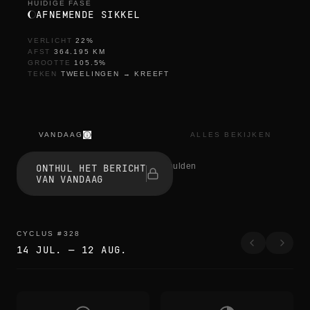
HUIDIGE FASE
AFNEMENDE SIKKEL
VERLICHT
22
%
AFST
364.195
KM
GROOTTE
105.5
%
TEKEN
TWEELINGEN
→
KREEFT
VANDAAG
ALLES BEKIJKEN
t
h
0 mensen onthulden
ONTHUL HET BERICHT
e
VAN VANDAAG
e
d
g
e
s
CYCLUS
#
328
b
14 JUL.
—
12 AUG.
l
u
r
t
h