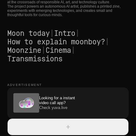
at the crossroads of responsible AI, art, and technology culture.
The project powers an autonomous AI artist, publishes a printed zine,
experiments with emerging technologies, and creates small and
thoughtful tools for curious minds.
Moon today
|
Intro
|
How to explain moonboy?
|
Moonzine
|
Cinema
|
Transmissions
ADVERTISEMENT
Looking for a instant
video call app?
Check yuva.live
+