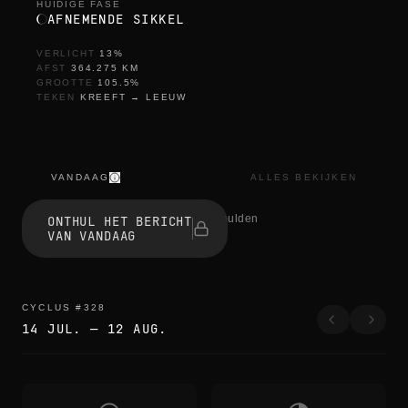
HUIDIGE FASE
AFNEMENDE SIKKEL
VERLICHT
13
%
AFST
364.275
KM
GROOTTE
105.5
%
TEKEN
KREEFT
→
LEEUW
VANDAAG
ALLES BEKIJKEN
s
e
1 mensen onthulden
ONTHUL HET BERICHT
s
VAN VANDAAG
s
i
z
l
i
CYCLUS
#
328
k
14 JUL.
—
12 AUG.