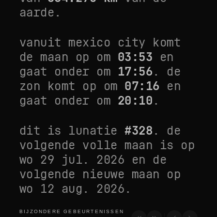
aarde.
vanuit
mexico city
komt
de maan op om
03:53
en
gaat onder om
17:56
. de
zon komt op om
07:16
en
gaat onder om
20:10
.
dit is lunatie
#
328
. de
volgende volle maan is op
wo 29 jul. 2026
en de
volgende nieuwe maan op
wo 12 aug. 2026
.
BIJZONDERE GEBEURTENISSEN
bijzondere gebeurtenissen