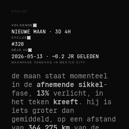
CYCLUS
VOLGENDE
NIEUWE MAAN · 3D 4H
CYCLUS
#328
DÉJÀ VU
2026-05-13 · ~0.2 JR GELEDEN
MAANFASE VANDAAG IN MEXICO CITY
de maan staat momenteel
in de
afnemende sikkel
-
fase,
13
%
verlicht, in
het teken
kreeft
. hij is
iets groter dan
gemiddeld
, op een afstand
van
364.275
km
van de