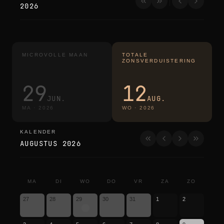
2026
MICROVOLLE MAAN
TOTALE
ZONSVERDUISTERING
29
12
JUN.
AUG.
MA
·
2026
WO
·
2026
KALENDER
kalender
AUGUSTUS 2026
MA
DI
WO
DO
VR
ZA
ZO
27
28
29
30
31
1
2