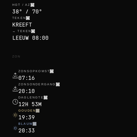
HGT / AZ
38° / 70°
TEKEN
KREEFT
→ TEKEN
LEEUW 08:00
ZON
ZONSOPKOMST
07:16
ZONSONDERGANG
20:10
DAGLENGTE
12H 53M
GOUDEN
19:39
BLAUW
20:33