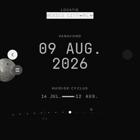
maanfase vandaag in mexico city: afnemende sikkel, 13% verli
huidige cyclus
LOCATIE
MEXICO CITY
NL
VANAVOND
09 AUG.
2026
HUIDIGE CYCLUS
14 JUL.
12 AUG.
K3