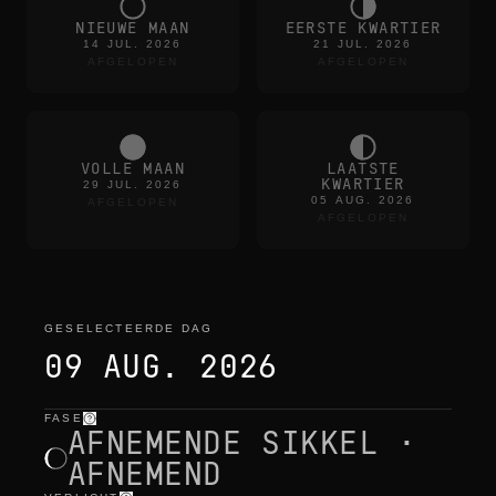
NIEUWE MAAN
EERSTE KWARTIER
14 JUL. 2026
21 JUL. 2026
AFGELOPEN
AFGELOPEN
VOLLE MAAN
LAATSTE
KWARTIER
29 JUL. 2026
05 AUG. 2026
AFGELOPEN
AFGELOPEN
GESELECTEERDE DAG
09 AUG. 2026
FASE
geselecteerde dag
—
licht
,
positie
,
maantijden
AFNEMENDE SIKKEL ·
AFNEMEND