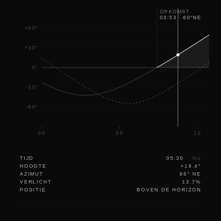
OPKOMST
03:53
·
60
°
NE
+60°
+30°
0°
-30°
-60°
00
06
12
TIJD
05:30
·
NU
HOOGTE
+19.4°
AZIMUT
66° NE
VERLICHT
13.7%
POSITIE
BOVEN DE HORIZON