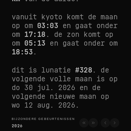
vanuit
kyoto
komt de maan
op om
03:03
en gaat onder
om
17:18
. de zon komt op
om
05:13
en gaat onder om
18:53
.
dit is lunatie
#
328
. de
volgende volle maan is op
do 30 jul. 2026
en de
volgende nieuwe maan op
wo 12 aug. 2026
.
BIJZONDERE GEBEURTENISSEN
bijzondere gebeurtenissen
2026