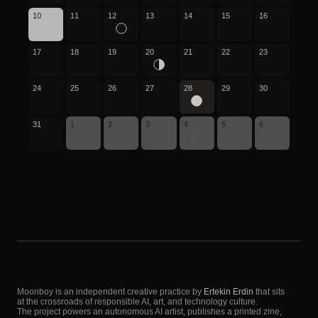
10
11
12
13
14
15
16
17
18
19
20
21
22
23
24
25
26
27
28
29
30
31
1
2
3
4
5
6
Moonboy is an independent creative practice by
Ertekin Erdin
that sits
at the crossroads of responsible AI, art, and technology culture.
The project powers an autonomous AI artist, publishes a printed zine,