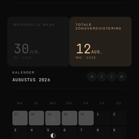
MICROVOLLE MAAN
TOTALE
ZONSVERDUISTERING
30
12
JUN.
AUG.
DI
·
2026
WO
·
2026
KALENDER
kalender
AUGUSTUS 2026
MA
DI
WO
DO
VR
ZA
ZO
27
28
29
30
31
1
2
3
4
5
6
7
8
9