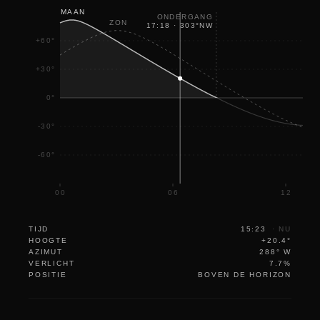
MAAN
ONDERGANG
ZON
17:18
·
303
°
NW
+60°
+30°
0°
-30°
-60°
00
06
12
TIJD
15:23
·
NU
HOOGTE
+20.4°
AZIMUT
288° W
VERLICHT
7.7%
POSITIE
BOVEN DE HORIZON