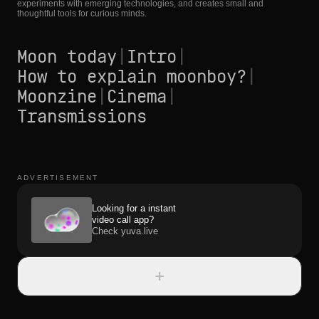
experiments with emerging technologies, and creates small and
thoughtful tools for curious minds.
Moon today
|
Intro
|
How to explain moonboy?
|
Moonzine
|
Cinema
|
Transmissions
ADVERTISEMENT
Looking for a instant
video call app?
Check yuva.live
+