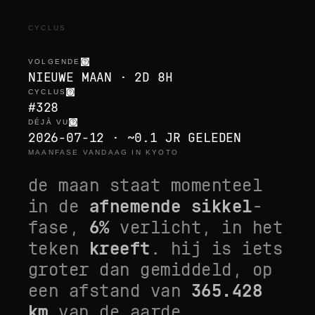
CYCLUS
VOLGENDE
NIEUWE MAAN · 2D 8H
CYCLUS
#328
DÉJÀ VU
2026-07-12 · ~0.1 JR GELEDEN
MAANFASE VANDAAG IN KYOTO
de maan staat momenteel
in de
afnemende sikkel
-
fase,
6
%
verlicht, in het
teken
kreeft
. hij is
iets
groter dan gemiddeld
, op
een afstand van
365.428
km
van de aarde.