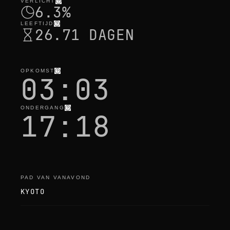
VERLICHT
6.3%
LEEFTIJD
26.71 DAGEN
OPKOMST
03:03
ONDERGANG
17:18
PAD VAN VANAVOND
KYOTO