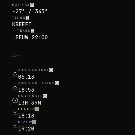
HGT / AZ
-27° / 343°
TEKEN
KREEFT
→ TEKEN
LEEUW 22:00
ZON
ZONSOPKOMST
05:13
ZONSONDERGANG
18:53
DAGLENGTE
13H 39M
GOUDEN
18:18
BLAUW
19:20