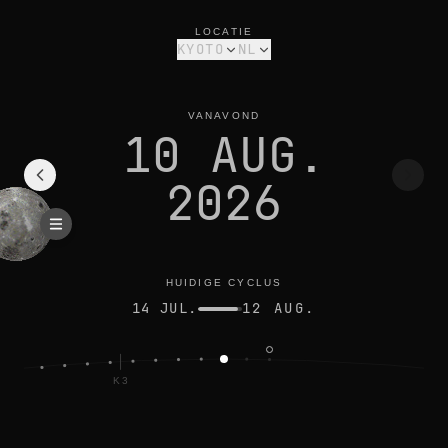
maanfase vandaag in kyoto: afnemende sikkel, 6% verlicht
huidige cyclus
LOCATIE
KYOTO
NL
VANAVOND
10 AUG.
2026
HUIDIGE CYCLUS
14 JUL.
12 AUG.
K3