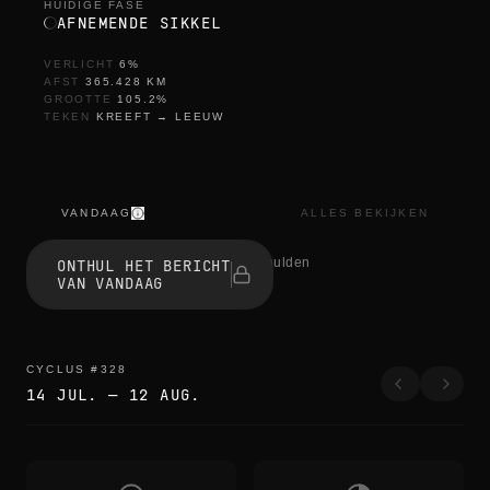
HUIDIGE FASE
AFNEMENDE SIKKEL
VERLICHT
6
%
AFST
365.428
KM
GROOTTE
105.2
%
TEKEN
KREEFT
→
LEEUW
VANDAAG
ALLES BEKIJKEN
a
l
0 mensen onthulden
ONTHUL HET BERICHT
m
VAN VANDAAG
o
s
t
g
o
CYCLUS
#
328
n
14 JUL.
—
12 AUG.
e
a
l
m
o