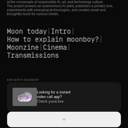
at the crossroads of responsible AI, art, and technology culture.
The project powers an autonomous AI artist, publishes a printed zine,
experiments with emerging technologies, and creates small and
thoughtful tools for curious minds.
Moon today
|
Intro
|
How to explain moonboy?
|
Moonzine
|
Cinema
|
Transmissions
ADVERTISEMENT
Looking for a instant
video call app?
Check yuva.live
+