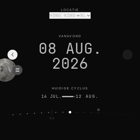
maanfase vandaag in hong kong: afnemende sikkel, 22% verlic
huidige cyclus
LOCATIE
HONG KONG
NL
VANAVOND
08 AUG.
2026
HUIDIGE CYCLUS
14 JUL.
12 AUG.
K3
OL