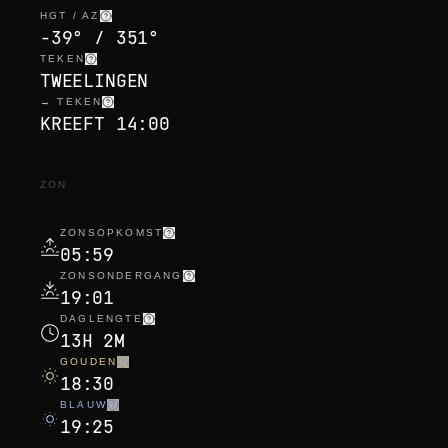
HGT / AZ
-39° / 351°
TEKEN
TWEELINGEN
→ TEKEN
KREEFT 14:00
ZON
ZONSOPKOMST
05:59
ZONSONDERGANG
19:01
DAGLENGTE
13H 2M
GOUDEN
18:30
BLAUW
19:25