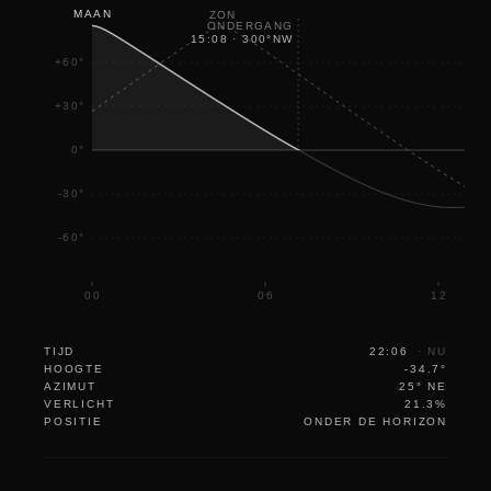
MAAN
ZON
ONDERGANG
15:08
·
300
°
NW
+60°
+30°
0°
-30°
-60°
00
06
12
TIJD
22:06
·
NU
HOOGTE
-34.7°
AZIMUT
25° NE
VERLICHT
21.3%
POSITIE
ONDER DE HORIZON