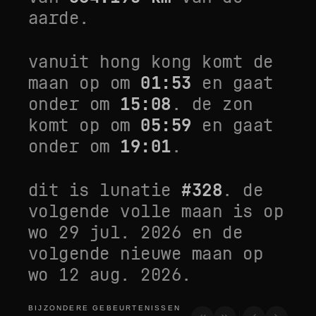
aarde.
vanuit
hong kong
komt de
maan op om
01:53
en gaat
onder om
15:08
. de zon
komt op om
05:59
en gaat
onder om
19:01
.
dit is lunatie
#
328
. de
volgende volle maan is op
wo 29 jul. 2026
en de
volgende nieuwe maan op
wo 12 aug. 2026
.
BIJZONDERE GEBEURTENISSEN
bijzondere gebeurtenissen