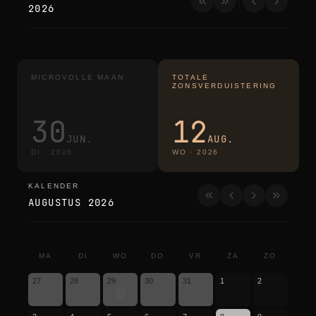
2026
MICROVOLLE MAAN
TOTALE
ZONSVERDUISTERING
30
12
JUN.
AUG.
DI
·
2026
WO
·
2026
KALENDER
kalender
AUGUSTUS 2026
MA
DI
WO
DO
VR
ZA
ZO
27
28
29
30
31
1
2