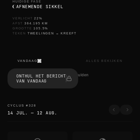
HUIDIGE FASE
AFNEMENDE SIKKEL
VERLICHT
22
%
AFST
364.195
KM
GROOTTE
105.5
%
TEKEN
TWEELINGEN
→
KREEFT
VANDAAG
ALLES BEKIJKEN
t
h
1 mensen onthulden
ONTHUL HET BERICHT
e
VAN VANDAAG
e
d
g
e
s
CYCLUS
#
328
b
14 JUL.
—
12 AUG.
l
u
r
t
h