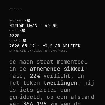
CYCLUS
VOLGENDE
NIEUWE MAAN · 4D 0H
CYCLUS
#328
DÉJÀ VU
2026-05-12 · ~0.2 JR GELEDEN
MAANFASE VANDAAG IN HONG KONG
de maan staat momenteel
in de
afnemende sikkel
-
fase,
22
%
verlicht, in
het teken
tweelingen
. hij
is
iets groter dan
gemiddeld
, op een afstand
van
364.195
km
van de