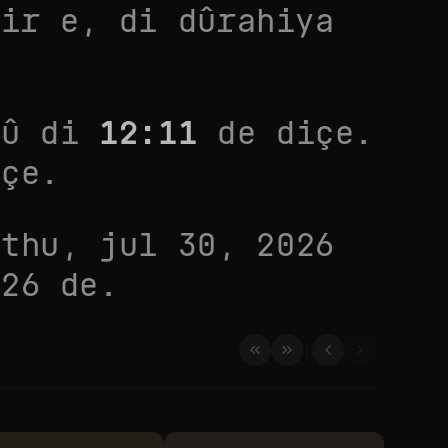
tir
e, di dûrahiya
 û di
12:11
de diçe.
çe.
i
thu, jul 30, 2026
026
de.