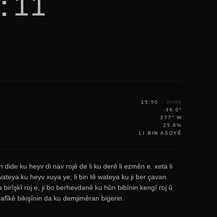
:11
15:50
·
NIHA
-36.0°
277° W
25.6%
LI BIN ASOYÊ
n dide ku heyv di nav rojê de li ku derê li ezmên e. xeta li
ateya ku heyv xuya ye; li bin tê wateya ku ji ber çavan
a birîşkî roj e, ji bo berhevdanê ku hûn bibînin kengî roj û
grafîkê bikişînin da ku demjimêran bigerin.