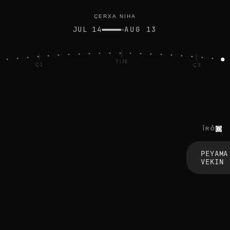
ÇERXA NIHA
JUL 14
AUG 13
TIJE
Ç1
Ç3
ÎRÔ
t
h
PEYAMA
e
VEKIN
e
d
g
e
s
b
l
u