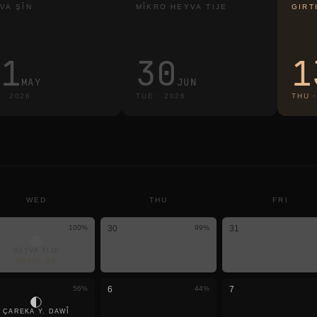
VA ŞÎN
MÎKRO HEYVA TIJE
GIRT
31
30
1
MAY
JUN
·
2026
TUE
·
2026
THU
WED
THU
FRI
100
%
30
99
%
31
HEYVA TIJE
HEYVA GA
56
%
6
44
%
7
ÇAREKA Y. DAWÎ