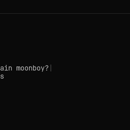
ain moonboy?
|
s