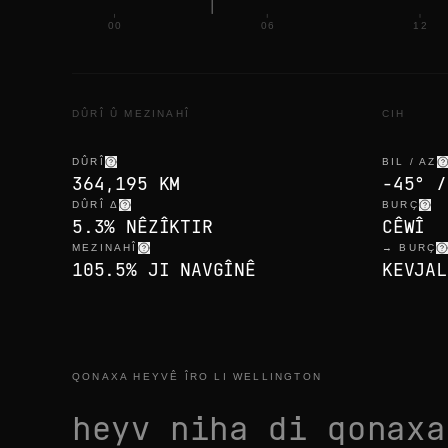
00
06
12
DÛRÎ Û MEZINAHÎ
CIH
DÛRÎ
BIL / AZ
364,195 KM
-45° /
DÛRÎ Δ
BURÇ
5.3% NÊZÎKTIR
CÊWÎ
MEZINAHÎ
→ BURÇ
105.5% JI NAVGÎNÊ
KEVJAL
QONAXA HEYVÊ ÎRO LI WELLINGTON
heyv niha di qonax