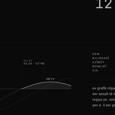
12
u
t
i
t
'
s
o
k
a
y
DEM
BILINDAHÎ
HILAT
AZÎMÛT
04:29
·
52
°
NE
RONKIRÎ
CIH
HEYV
ev grafîk nîşa
ser asoyê tê w
reşiya ye. xet
şev e. li ser 