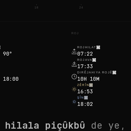
18
24
ROJ
ROJHILAT
 90°
07:22
ROJAVA
17:33
DIRÊJAHIYA ROJÊ
 18:00
10H 10M
ZÊRÎN
16:53
ŞÎN
18:02
a
hilala piçûkbû
de ye