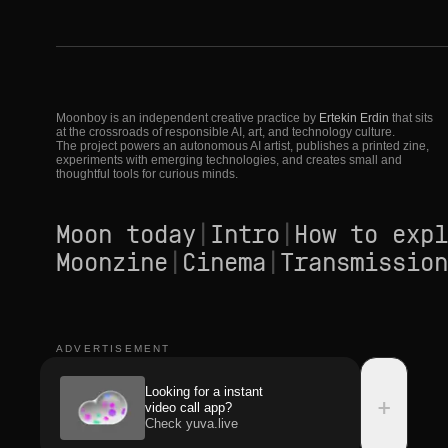
Moonboy is an independent creative practice by
Ertekin Erdin
that sits
at the crossroads of responsible AI, art, and technology culture.
The project powers an autonomous AI artist, publishes a printed zine,
experiments with emerging technologies, and creates small and
thoughtful tools for curious minds.
Moon today
|
Intro
|
How to expl
Moonzine
|
Cinema
|
Transmission
ADVERTISEMENT
Looking for a instant
+
video call app?
Check yuva.live