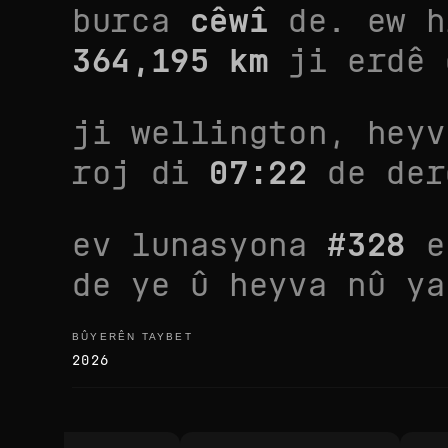
burca
cêwî
de. ew
h
364,195
km
ji erdê 
ji
wellington
, hey
roj di
07:22
de der
ev lunasyona
#
328
e
de ye û heyva nû y
BÛYERÊN TAYBET
bûyerên taybet
2026