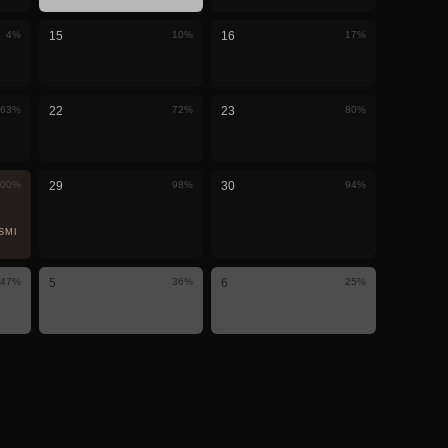
4
%
15
10
%
16
17
%
63
%
22
72
%
23
80
%
00
%
29
98
%
30
94
%
SMÎ
47
%
5
36
%
6
25
%