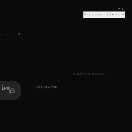
CIH
WELLINGTON
KU
HEMÛYAN BIBÎNE
0 kes vekirine
 ÎRÔ