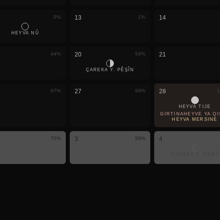
0
%
13
1
%
14
HEYVA NÛ
44
%
20
54
%
21
ÇAREKA Y. PÊŞÎN
97
%
27
99
%
28
1
HEYVA TIJE
GIRTINAHEYVÊ YA QI
HEYVA MERSINÊ
70
%
3
59
%
4
ÇAREKA Y. DAWÎ