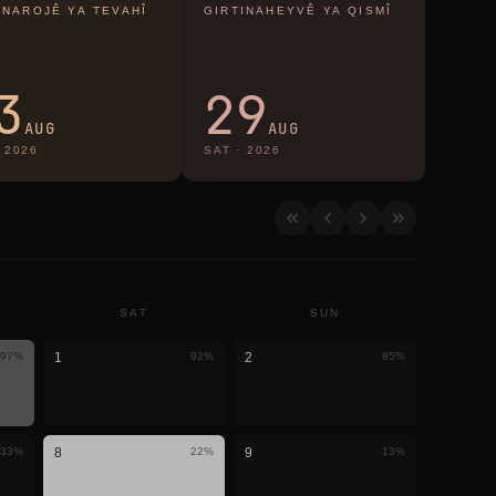
INAROJÊ YA TEVAHÎ
GIRTINAHEYVÊ YA QISMÎ
3
29
AUG
AUG
·
2026
SAT
·
2026
SAT
SUN
97
%
1
92
%
2
85
%
33
%
8
22
%
9
13
%