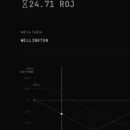
24.71 ROJ
RÊYA ÎVÊR
WELLINGTON
AVA
12:11
·
307
°
NW
+60°
ROJ
+30°
0°
-30°
-60°