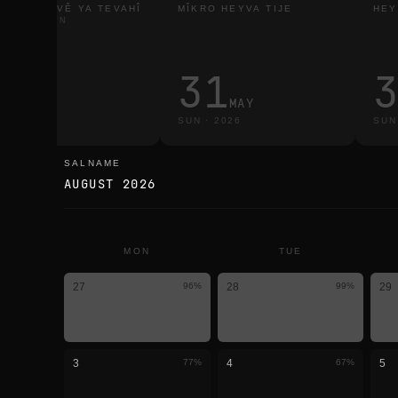
RTINAHEYVÊ YA TEVAHÎ
MÎKRO HEYVA TIJE
HEY
VIR TÊ DÎTIN
4
31
MAR
MAY
D
·
2026
SUN
·
2026
SUN
SALNAME
salname
AUGUST 2026
MON
TUE
27
96
%
28
99
%
29
3
77
%
4
67
%
5