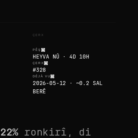
ÇERX
PÊŞ
HEYVA NÛ · 4D 10H
ÇERX
#328
DÉJÀ VU
2026-05-12 · ~0.2 SAL
BERÊ
,
22
%
ronkirî, di