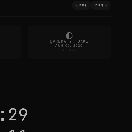
PÊŞ
PÊŞ
ÇAREKA Y. DAWÎ
AUG 06, 2026
QEDIYA
:29