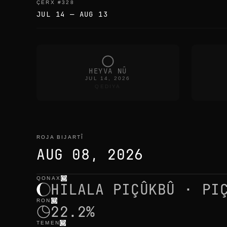
ÇERX
#
328
JUL 14
—
AUG 13
HEYVA NÛ
JUL 14, 2026
QEDIYA
ROJA BIJARTÎ
AUG 08, 2026
QONAX
roja bijartî
—
ronahî
,
cih
,
demên heyvê
HILALA PIÇÛKBÛ · PI
RON
22.2%
TEMEN