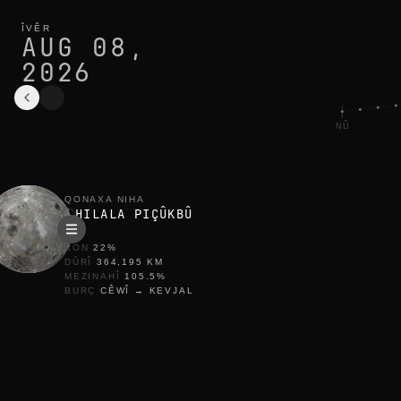
qonaxa heyvê îro li wellington: hilala piçûkbû, 22% ronkirî
çerxa niha
ÎVÊR
AUG 08,
2026
NÛ
QONAXA NIHA
HILALA PIÇÛKBÛ
RON
22
%
DÛRÎ
364,195
KM
MEZINAHÎ
105.5
%
BURÇ
CÊWÎ
→
KEVJAL