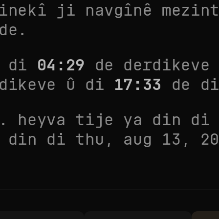
inekî ji navgînê mezin
de.
v di
04:29
de derdikeve
dikeve û di
17:33
de di
. heyva tije ya din d
a din di
thu, aug 13, 2