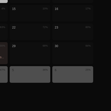
4
%
15
10
%
16
17
%
63
%
22
72
%
23
80
%
00
%
29
98
%
30
94
%
MÎ · LI VIR TÊ DÎTIN
47
%
5
36
%
6
25
%