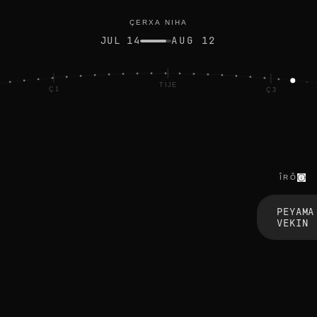
ÇERXA NIHA
JUL 14
AUG 12
TIJE
Ç1
Ç3
ÎRÔ
l
e
PEYAMA
t
VEKIN
t
i
n
g
g
o
p
i