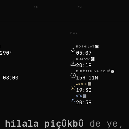
18
24
ROJ
ROJHILAT
290°
05:07
ROJAVA
20:19
DIRÊJAHIYA ROJÊ
 08:00
15H 11M
ZÊRÎN
19:30
ŞÎN
20:59
a
hilala piçûkbû
de ye