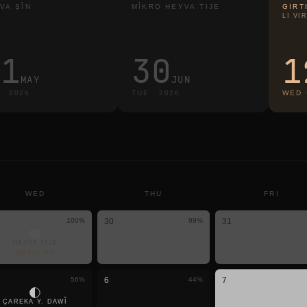
VA ŞÎN
MÎKRO HEYVA TIJE
GIRT
LI VI
31
30
1
MAY
JUN
·
2026
TUE
·
2026
WED
WED
THU
FRI
100
%
30
99
%
31
HEYVA TIJE
HEYVA GA
56
%
6
44
%
7
ÇAREKA Y. DAWÎ