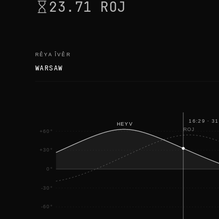
23.71 ROJ
RÊYA ÎVÊR
WARSAW
16:29
·
31
HEYV
ROJ
+60°
+30°
0°
-30°
-60°