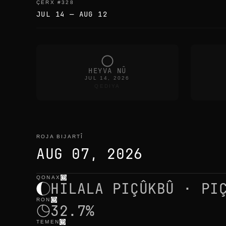
ÇERX
#
328
JUL 14
—
AUG 12
HEYVA NÛ
JUL 14, 2026
QEDIYA
ROJA BIJARTÎ
AUG 07, 2026
QONAX
roja bijartî
—
ronahî
,
cih
,
demên heyvê
HILALA PIÇÛKBÛ · PI
RON
32.7%
TEMEN