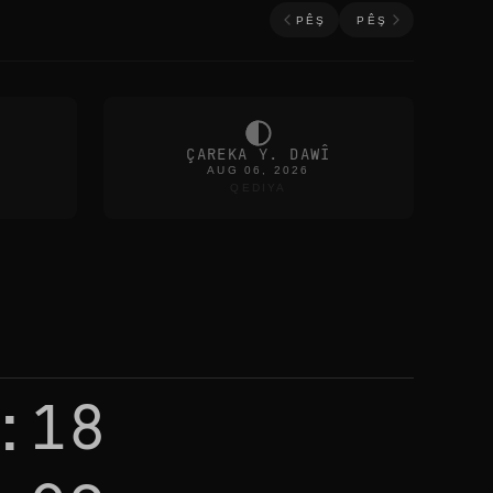
PÊŞ
PÊŞ
ÇAREKA Y. DAWÎ
AUG 06, 2026
QEDIYA
:18