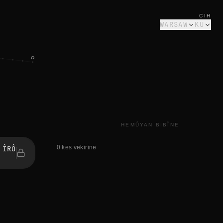
CIH
WARSAW
KU
HEMÛYAN BIBÎNE
0 kes vekirine
 ÎRÔ