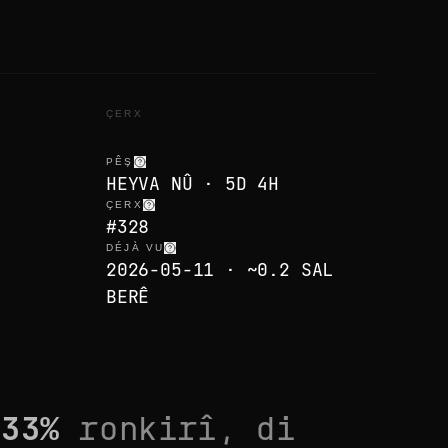
ÇERX
PÊŞ
HEYVA NÛ · 5D 4H
ÇERX
#328
DÉJÀ VU
2026-05-11 · ~0.2 SAL
BERÊ
,
33
%
ronkirî, di