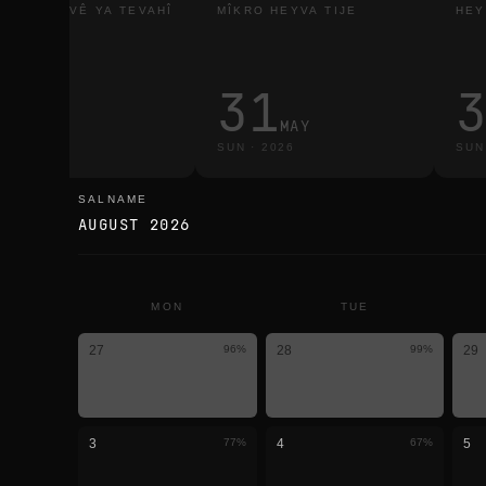
RTINAHEYVÊ YA TEVAHÎ
MÎKRO HEYVA TIJE
HEY
3
31
MAR
MAY
E
·
2026
SUN
·
2026
SUN
SALNAME
salname
AUGUST 2026
MON
TUE
27
96
%
28
99
%
29
3
77
%
4
67
%
5