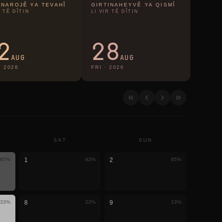
INAROJÊ YA TEVAHÎ
GIRTINAHEYVÊ YA QISMÎ
R TÊ DÎTIN
LI VIR TÊ DÎTIN
2
28
AUG
AUG
·
2026
FRI
·
2026
SAT
SUN
97
%
1
92
%
2
85
%
33
%
8
22
%
9
13
%