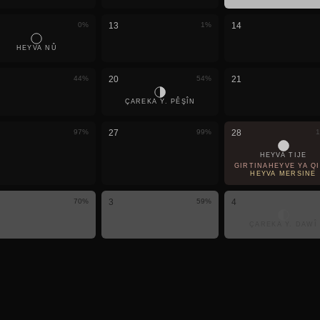
0
%
13
1
%
14
HEYVA NÛ
44
%
20
54
%
21
ÇAREKA Y. PÊŞÎN
97
%
27
99
%
28
1
HEYVA TIJE
GIRTINAHEYVÊ YA QIS
HEYVA MERSINÊ
70
%
3
59
%
4
ÇAREKA Y. DAWÎ