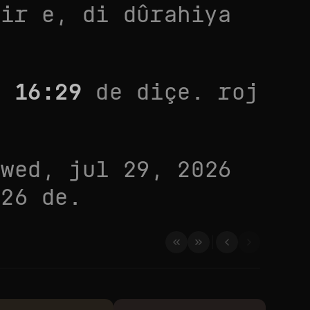
tir
e, di dûrahiya
i
16:29
de diçe. roj
i
wed, jul 29, 2026
026
de.