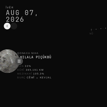
qonaxa heyvê îro li warsaw: hilala piçûkbû, 33% ronkirî
çerxa niha
ÎVÊR
AUG 07,
2026
NÛ
QONAXA NIHA
HILALA PIÇÛKBÛ
RON
33
%
DÛRÎ
365,191
KM
MEZINAHÎ
105.3
%
BURÇ
CÊWÎ
→
KEVJAL