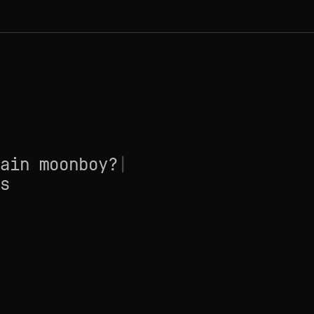
ain moonboy?
|
s