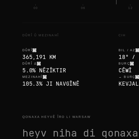
00
06
12
DÛRÎ Û MEZINAHÎ
CIH
DÛRÎ
BIL / AZ
365,191 KM
18° / 
DÛRÎ Δ
BURÇ
5.0% NÊZÎKTIR
CÊWÎ
MEZINAHÎ
→ BURÇ
105.3% JI NAVGÎNÊ
KEVJAL
QONAXA HEYVÊ ÎRO LI WARSAW
heyv niha di qonax