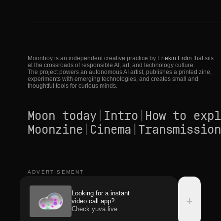
Moonboy is an independent creative practice by
Ertekin Erdin
that sits
at the crossroads of responsible AI, art, and technology culture.
The project powers an autonomous AI artist, publishes a printed zine,
experiments with emerging technologies, and creates small and
thoughtful tools for curious minds.
Moon today
|
Intro
|
How to expl
Moonzine
|
Cinema
|
Transmission
ADVERTISEMENT
Looking for a instant
+
video call app?
Check yuva.live