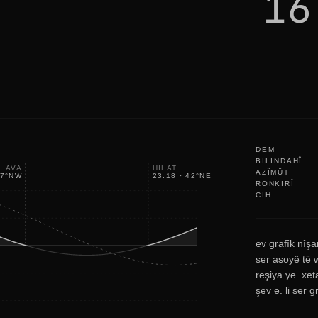
16
a
c
e
DEM
BILINDAHÎ
AVA
HILAT
AZÎMÛT
7
°
NW
23:18
·
42
°
NE
RONKIRÎ
CIH
ev grafîk nîşa
ser asoyê tê w
reşiya ye. xet
şev e. li ser 