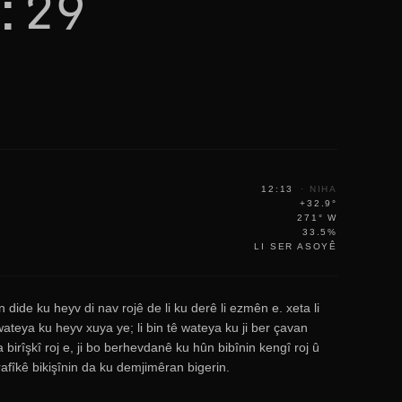
:29
12:13
·
NIHA
+32.9°
271° W
33.5%
LI SER ASOYÊ
n dide ku heyv di nav rojê de li ku derê li ezmên e. xeta li
ateya ku heyv xuya ye; li bin tê wateya ku ji ber çavan
a birîşkî roj e, ji bo berhevdanê ku hûn bibînin kengî roj û
grafîkê bikişînin da ku demjimêran bigerin.