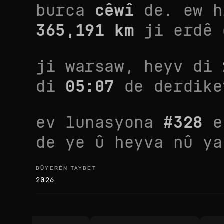
burca
cêwî
de. ew
h
365,191
km
ji erdê 
ji
warsaw
, heyv di
di
05:07
de derdik
ev lunasyona
#
328
e
de ye û heyva nû y
BÛYERÊN TAYBET
bûyerên taybet
2026