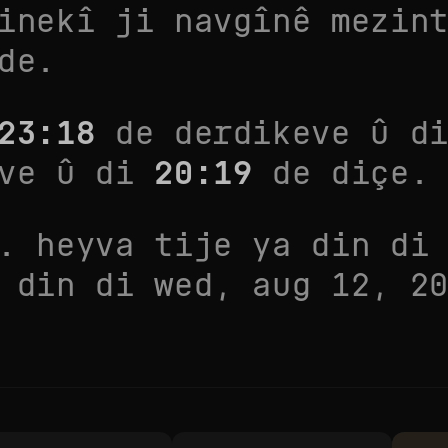
inekî ji navgînê mezin
de.
23:18
de derdikeve û d
eve û di
20:19
de diçe.
. heyva tije ya din d
a din di
wed, aug 12, 2