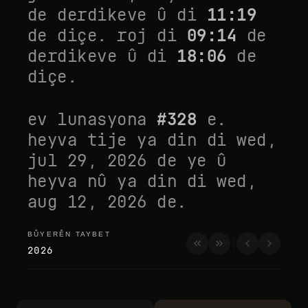
de derdikeve û di
11:19
de diçe. roj di
09:14
de
derdikeve û di
18:06
de
diçe.
ev lunasyona
#
328
e.
heyva tije ya din di
wed,
jul 29, 2026
de ye û
heyva nû ya din di
wed,
aug 12, 2026
de.
BÛYERÊN TAYBET
bûyerên taybet
2026