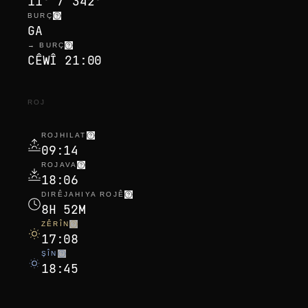
11° / 342°
BURÇ
GA
→ BURÇ
CÊWÎ 21:00
ROJ
ROJHILAT
09:14
ROJAVA
18:06
DIRÊJAHIYA ROJÊ
8H 52M
ZÊRÎN
17:08
ŞÎN
18:45