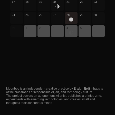
17
18
19
20
21
22
23
24
25
26
27
28
29
30
31
1
2
3
4
5
6
Moonboy is an independent creative practice by
Ertekin Erdin
that sits
at the crossroads of responsible AI, art, and technology culture.
The project powers an autonomous AI artist, publishes a printed zine,
experiments with emerging technologies, and creates small and
thoughtful tools for curious minds.