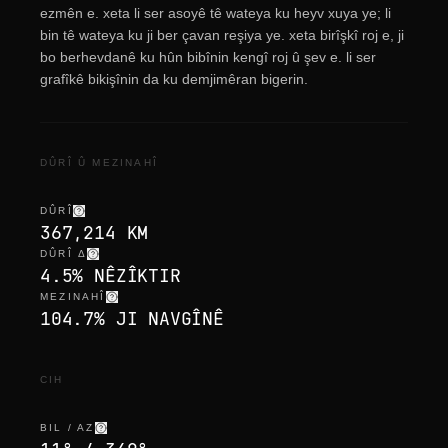
ezmên e. xeta li ser asoyê tê wateya ku heyv xuya ye; li
bin tê wateya ku ji ber çavan reşiya ye. xeta birîşkî roj e, ji
bo berhevdanê ku hûn bibînin kengî roj û şev e. li ser
grafîkê bikişînin da ku demjimêran bigerin.
DÛRÎ Û MEZINAHÎ
DÛRÎ
367,214 KM
DÛRÎ Δ
4.5% NÊZÎKTIR
MEZINAHÎ
104.7% JI NAVGÎNÊ
CIH
BIL / AZ