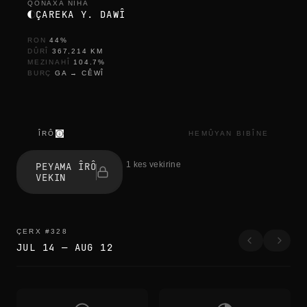
QONAXA NIHA
ÇAREKA Y. DAWÎ
RON
44
%
DÛRÎ
367,214
KM
MEZINAHÎ
104.7
%
BURÇ
GA
→
CÊWÎ
ÎRÔ
HEMÛYAN BIBÎNE
r
e
1 kes vekirine
PEYAMA ÎRÔ
f
VEKIN
r
e
s
h
r
ÇERX
#
328
e
JUL 14
—
AUG 12
f
r
e
s
h