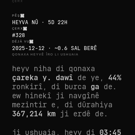
ÇERX
PÊŞ
HEYVA NÛ · 5D 22H
ÇERX
#328
DÉJÀ VU
2025-12-12 · ~0.6 SAL BERÊ
QONAXA HEYVÊ ÎRO LI USHUAIA
heyv niha di qonaxa
çareka y. dawî
de ye,
44
%
ronkirî, di burca
ga
de.
ew
hinekî ji navgînê
mezintir
e, di dûrahiya
367,214
km
ji erdê de.
ji
ushuaia
, heyv di
03:45