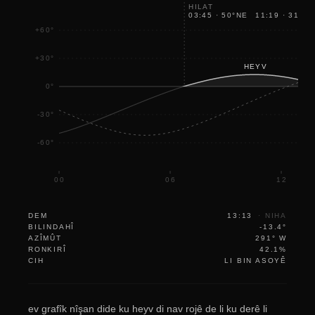
HILAT
A
03:45
·
50
°
NE
11:19
·
313
°
N
+60°
+30°
HEYV
0°
-30°
-60°
00
06
12
DEM
13:13
·
NIHA
BILINDAHÎ
-13.4°
AZÎMÛT
291° W
RONKIRÎ
42.1%
CIH
LI BIN ASOYÊ
ev grafîk nîşan dide ku heyv di nav rojê de li ku derê li