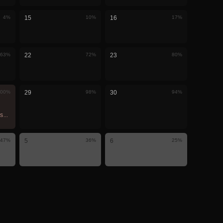
4
%
15
10
%
16
17
%
63
%
22
72
%
23
80
%
00
%
29
98
%
30
94
%
MÎ · LI VIR TÊ DÎTIN
47
%
5
36
%
6
25
%