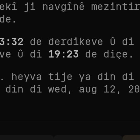
ekî ji navgînê mezinti
de.
3:32
de derdikeve û d
eve û di
19:23
de diçe.
. heyva tije ya din d
a din di
wed, aug 12, 2