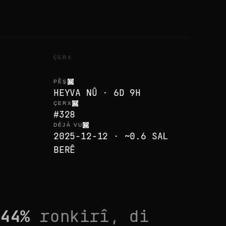
ÇERX
PÊŞ
HEYVA NÛ · 6D 9H
ÇERX
#328
DÉJÀ VU
2025-12-12 · ~0.6 SAL
BERÊ
,
44
%
ronkirî, di