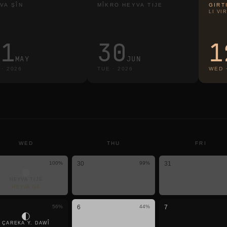
VA ŞÎN
MÎKRO HEYVA TIJE
GIRT
LI VI
31
30
1
MAY
JUN
·
2026
TUE
·
2026
WED
WED
THU
FRI
100
%
30
99
%
31
HEYVA TIJE
HEYVA GA
56
%
6
44
%
7
ÇAREKA Y. DAWÎ