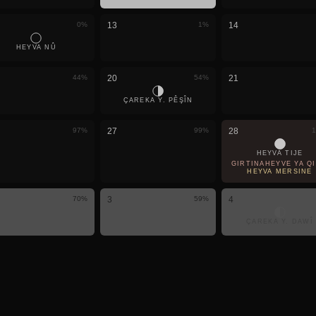
0
%
13
1
%
14
HEYVA NÛ
44
%
20
54
%
21
ÇAREKA Y. PÊŞÎN
97
%
27
99
%
28
1
HEYVA TIJE
GIRTINAHEYVÊ YA QIS
HEYVA MERSINÊ
70
%
3
59
%
4
ÇAREKA Y. DAWÎ