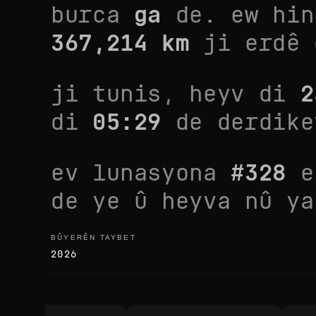
burca
ga
de. ew
hin
367,214
km
ji erdê 
ji
tunis
, heyv di
2
di
05:29
de derdik
ev lunasyona
#
328
e
de ye û heyva nû y
BÛYERÊN TAYBET
bûyerên taybet
2026