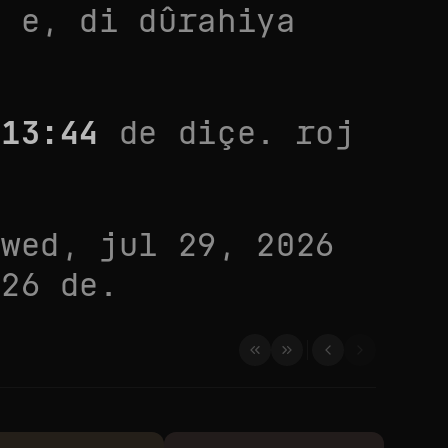
r
e, di dûrahiya
i
13:44
de diçe. roj
i
wed, jul 29, 2026
026
de.