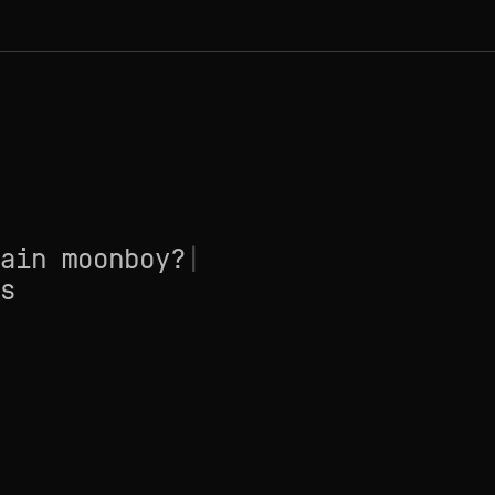
ain moonboy?
|
s