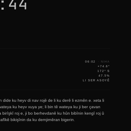
:44
06:02
·
NIHA
+74.6°
172° S
47.5%
LI SER ASOYÊ
n dide ku heyv di nav rojê de li ku derê li ezmên e. xeta li
ateya ku heyv xuya ye; li bin tê wateya ku ji ber çavan
a birîşkî roj e, ji bo berhevdanê ku hûn bibînin kengî roj û
grafîkê bikişînin da ku demjimêran bigerin.