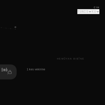
CIH
TUNIS
KU
HEMÛYAN BIBÎNE
1 kes vekirine
 ÎRÔ