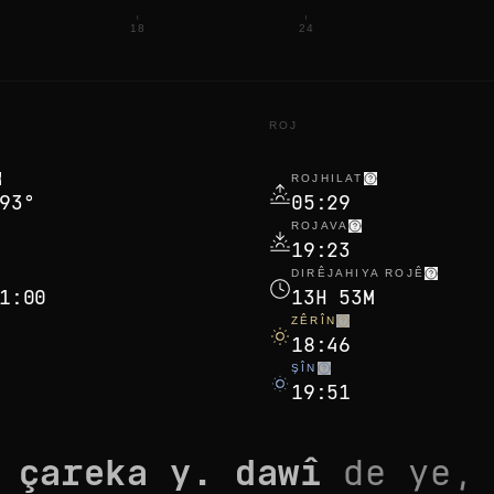
18
24
ROJ
ROJHILAT
93°
05:29
ROJAVA
19:23
DIRÊJAHIYA ROJÊ
1:00
13H 53M
ZÊRÎN
18:46
ŞÎN
19:51
a
çareka y. dawî
de ye