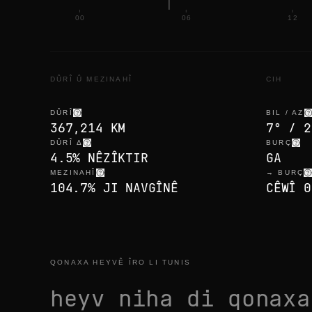
00
06
12
DÛRÎ Û MEZINAHÎ
CIH
DÛRÎ
BIL / AZ
367,214 KM
7° / 2
DÛRÎ Δ
BURÇ
4.5% NÊZÎKTIR
GA
MEZINAHÎ
→ BURÇ
104.7% JI NAVGÎNÊ
CÊWÎ 0
QONAXA HEYVÊ ÎRO LI TUNIS
heyv niha di qonax