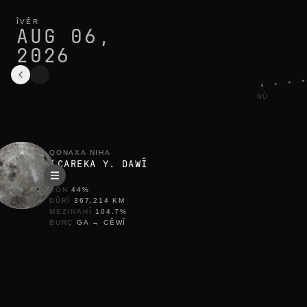
qonaxa heyvê îro li tunis: çareka y. dawî, 44% ronkirî
çerxa niha
ÎVÊR
AUG 06,
2026
NÛ
QONAXA NIHA
ÇAREKA Y. DAWÎ
RON
44
%
DÛRÎ
367,214
KM
MEZINAHÎ
104.7
%
BURÇ
GA
→
CÊWÎ