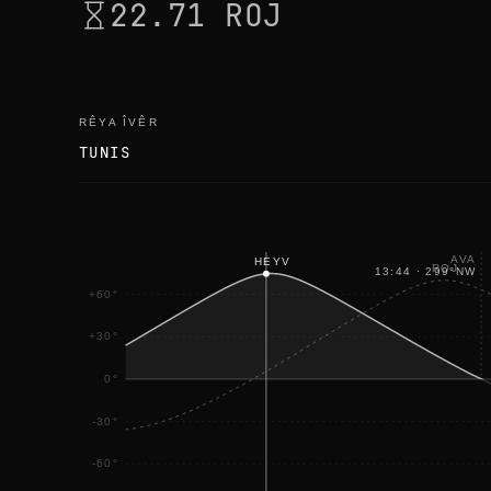
22.71 ROJ
RÊYA ÎVÊR
TUNIS
AVA
HEYV
ROJ
13:44
·
299
°
NW
+60°
+30°
0°
-30°
-60°