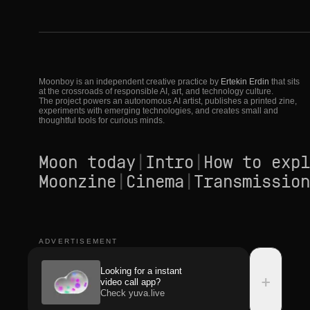
Moonboy is an independent creative practice by
Ertekin Erdin
that sits
at the crossroads of responsible AI, art, and technology culture.
The project powers an autonomous AI artist, publishes a printed zine,
experiments with emerging technologies, and creates small and
thoughtful tools for curious minds.
Moon today
|
Intro
|
How to expl
Moonzine
|
Cinema
|
Transmission
ADVERTISEMENT
Looking for a instant
+
video call app?
Check yuva.live