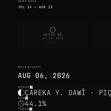
ÇERX
#
328
JUL 14
—
AUG 12
HEYVA NÛ
JUL 14, 2026
QEDIYA
ROJA BIJARTÎ
AUG 06, 2026
QONAX
roja bijartî
—
ronahî
,
cih
,
demên heyvê
ÇAREKA Y. DAWÎ · PI
RON
44.1%
TEMEN