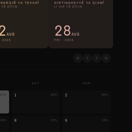
INAROJÊ YA TEVAHÎ
GIRTINAHEYVÊ YA QISMÎ
R TÊ DÎTIN
LI VIR TÊ DÎTIN
2
28
AUG
AUG
·
2026
FRI
·
2026
SAT
SUN
97
%
1
92
%
2
85
%
33
%
8
22
%
9
13
%