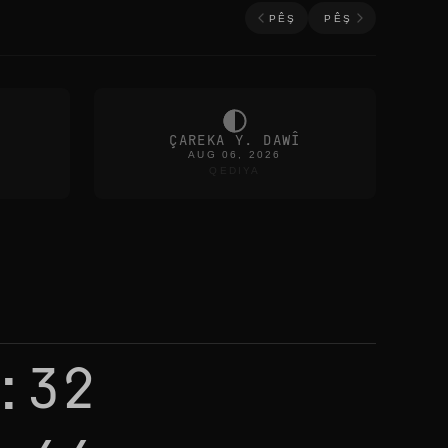
PÊŞ
PÊŞ
ÇAREKA Y. DAWÎ
AUG 06, 2026
QEDIYA
:32