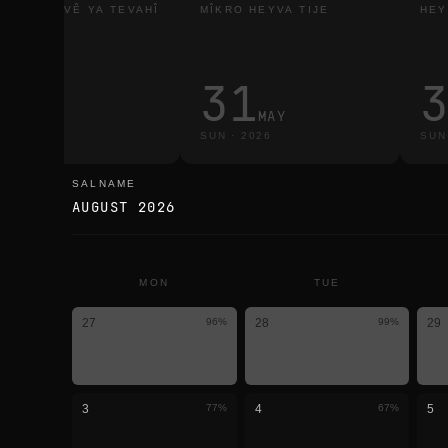
RTINAHEYVÊ YA TEVAHÎ
MÎKRO HEYVA TIJE
HEY
3
31
MAR
MAY
E
·
2026
SUN
·
2026
SUN
SALNAME
salname
AUGUST 2026
MON
TUE
27
96
%
28
99
%
29
3
77
%
4
67
%
5