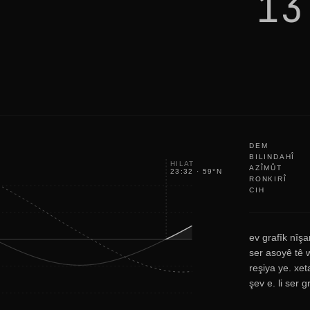
13
i
k
e
e
p
c
h
e
c
k
i
n
g
DEM
BILINDAHÎ
HILAT
AZÎMÛT
23:32
·
59
°
NE
RONKIRÎ
CIH
ev grafîk nîşa
ser asoyê tê w
reşiya ye. xet
şev e. li ser 