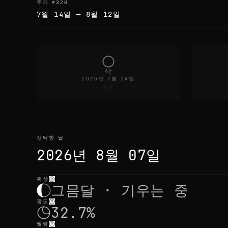
주기
#
328
7월 14일
—
8월 12일
삭
2026년 7월 14일
종료
선택한 날
2026년 8월 07일
위상
선택한 날
—
빛
,
위치
,
월출몰
그믐달 · 기우는 중
광도
32.7%
월령