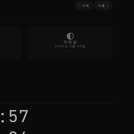
이전
다음
하현달
2026년 8월 06일
종료
:57