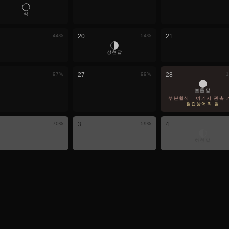
삭
44
%
20
54
%
21
상현달
97
%
27
99
%
28
1
보름달
부분월식 · 여기서 관측 
철갑상어의 달
70
%
3
59
%
4
하현달