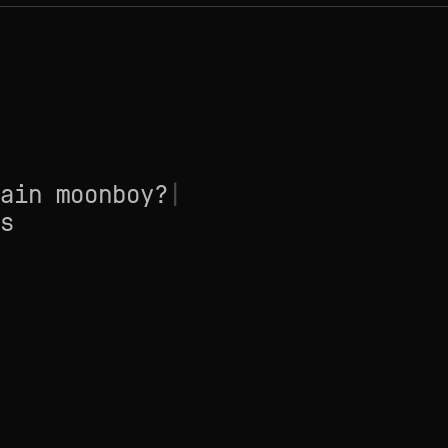
ain moonboy?
|
s