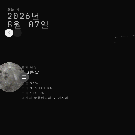
paris의 오늘 달 위상: 그믐달, 33% 밝기
현재 주기
오늘 밤
2026년
8월 07일
삭
현재 위상
그믐달
광도
33
%
거리
365,191
KM
크기
105.3
%
별자리
쌍둥이자리
→
게자리