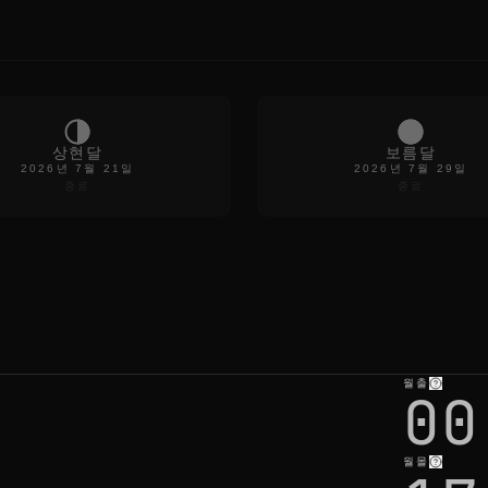
e
c
e
b
y
p
i
e
c
상현달
보름달
e
2026년 7월 21일
2026년 7월 29일
u
종료
종료
n
t
i
l
y
o
u
'
r
e
j
월출
00
u
s
t
s
월몰
p