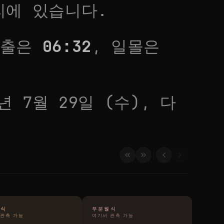
에 있습니다.
일출은
06:32
, 일몰은
6년 7월 29일 (수)
, 다
일식
부분월식
 관측 가능
여기서 관측 가능