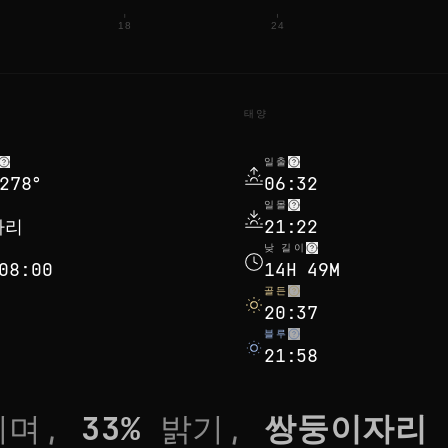
18
24
태양
일출
278°
06:32
일몰
자리
21:22
낮 길이
8:00
14H 49M
골든
20:37
블루
21:58
이며,
33
%
밝기,
쌍둥이자리