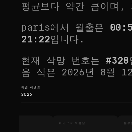
평균보다 약간 큼
이며,
paris
에서 월출은
00:
21:22
입니다.
현재 삭망 번호는
#
328
음 삭은
2026년 8월 1
특별 이벤트
특별 이벤트
2026
기월식
마이크로 보름달
블루