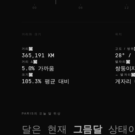
00
06
12
거리와 크기
위치
거리
고도 / 방위
365,191 KM
28° / 
거리 Δ
별자리
5.0% 가까움
쌍둥이
크기
→ 별자리
105.3% 평균 대비
게자리 0
PARIS의 오늘 달 위상
달은 현재
그믐달
상태