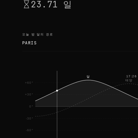
23.71 일
오늘 밤 달의 경로
PARIS
17:26
달
태양
+60°
+30°
0°
-30°
-60°