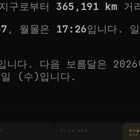
 지구로부터
365,191
km
거리
57
, 월몰은
17:26
입니다. 
입니다. 다음 보름달은
202
2일 (수)
입니다.
문
마이크로 보름달
개기
여기서