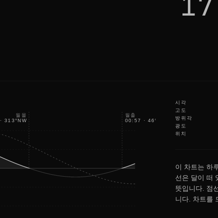
17
a
c
e
시각
고도
월몰
월출
방위각
·
313
°
NW
00:57
·
46
°
NE
광도
위치
이 차트는 하
선은 달이 떠
뜻입니다. 점
니다. 차트를