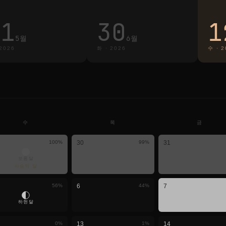
31
30
1
5월
6월
2026
화
·
2026
수
·
2
수
목
금
100
%
30
99
%
31
보름달
사슴의 달
56
%
6
44
%
7
하현달
0
%
13
1
%
14