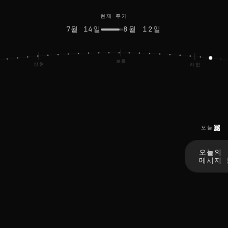
현재 주기
7월 14일
8월 12일
보름
상현
하현
오늘
l
e
오늘의
t
메시지 
t
i
n
g
g
o
p
i