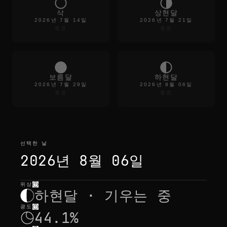
r
e
삭
상현달
f
2026년 7월 14일
2026년 7월 21일
r
종료
종료
e
s
h
n
o
보름달
하현달
t
2026년 7월 29일
2026년 8월 06일
h
종료
종료
i
n
g
c
h
a
선택한 날
n
g
2026년 8월 06일
e
s
b
위상
선택한 날
—
빛
,
위치
,
월출몰
u
하현달 · 기우는 중
t
i
광도
k
44.1%
e