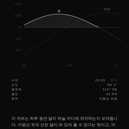
+60°
태양
달
+30°
0°
-30°
-60°
00
06
12
시각
20:31
·
현재
고도
-69.1°
방위각
114° SE
광도
41.0%
위치
지평선 아래
이 차트는 하루 동안 달이 하늘 어디에 위치하는지 보여줍니
다. 지평선 위의 선은 달이 떠 있어 볼 수 있다는 뜻이고, 아