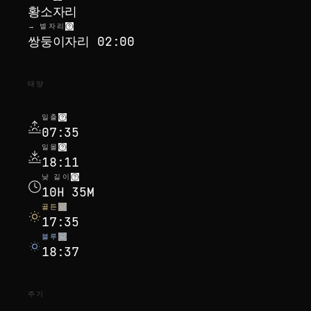
황소자리
→ 별자리
쌍둥이자리 02:00
태양
일출
07:35
일몰
18:11
낮 길이
10H 35M
골든
17:35
블루
18:37
주기