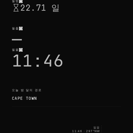
e
월령
22.71 일
p
c
h
e
c
k
월출
—
i
n
g
월몰
11:46
오늘 밤 달의 경로
CAPE TOWN
월몰
11:46
·
297
°
NW