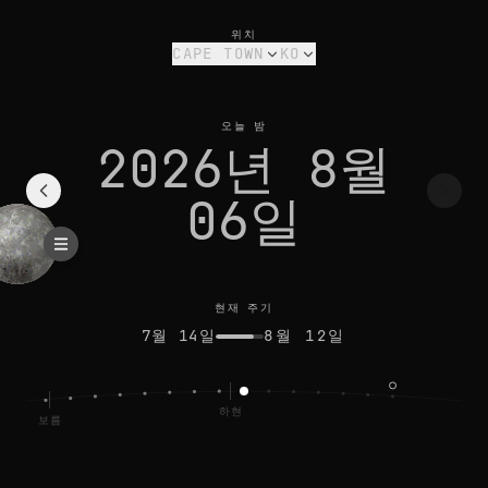
cape town의 오늘 달 위상: 하현달, 44% 밝기
현재 주기
위치
CAPE TOWN
KO
오늘 밤
2026년 8월
06일
현재 주기
7월 14일
8월 12일
하현
보름