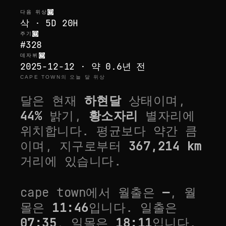
다음 위상
삭 · 5D 20H
주기
#328
데자뷔
2025-12-12 · 약 0.6년 전
CAPE TOWN의 오늘 달 위상
달은 현재
하현달
상태이며,
44
%
밝기,
황소자리
별자리에
위치합니다.
평균보다 약간 큼
이며, 지구로부터
367,214
km
거리에 있습니다.
cape town
에서 월출은
—
, 월
몰은
11:46
입니다. 일출은
07:35
, 일몰은
18:11
입니다.