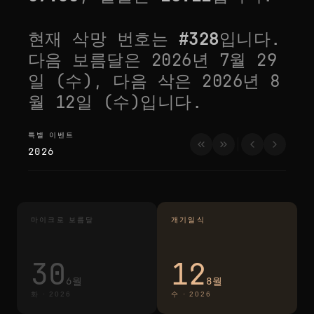
현재 삭망 번호는
#
328
입니다.
다음 보름달은
2026년 7월 29
일 (수)
, 다음 삭은
2026년 8
월 12일 (수)
입니다.
특별 이벤트
특별 이벤트
2026
마이크로 보름달
개기일식
30
12
6월
8월
화
·
2026
수
·
2026