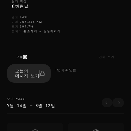
현재 위상
하현달
광도
44
%
거리
367,214
KM
크기
104.7
%
별자리
황소자리
→
쌍둥이자리
오늘
전체 보기
r
e
1명이 확인함
오늘의
f
메시지 보기
r
e
s
h
r
주기
#
328
e
7월 14일
—
8월 12일
f
r
e
s
h