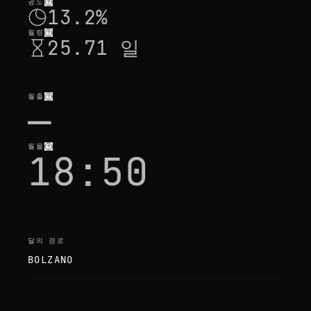
광도
13.2%
월령
25.71 일
월출
—
월몰
18:50
달의 경로
BOLZANO