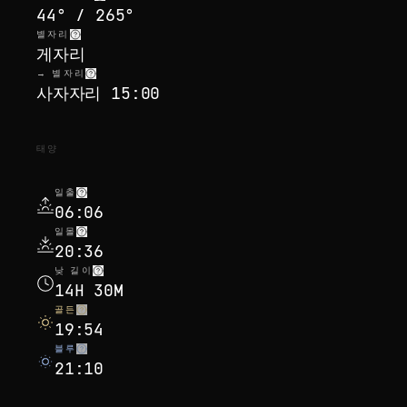
44° / 265°
별자리
게자리
→ 별자리
사자자리 15:00
태양
일출
06:06
일몰
20:36
낮 길이
14H 30M
골든
19:54
블루
21:10