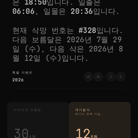
은
18:50
입니다. 일출은
06:06
, 일몰은
20:36
입니다.
현재 삭망 번호는
#
328
입니다.
다음 보름달은
2026년 7월 29
일 (수)
, 다음 삭은
2026년 8
월 12일 (수)
입니다.
특별 이벤트
특별 이벤트
2026
마이크로 보름달
개기일식
여기서 관측 가능
30
12
6월
8월