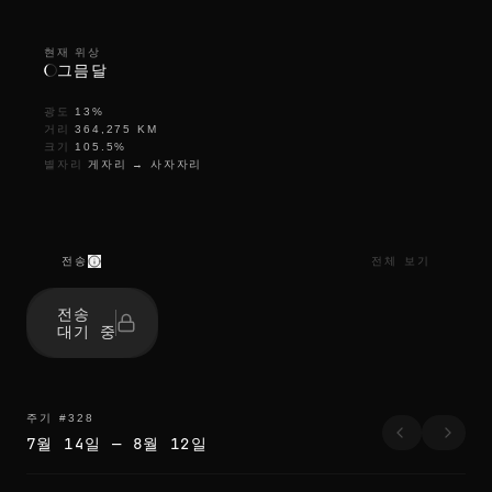
현재 위상
그믐달
광도
13
%
거리
364,275
KM
크기
105.5
%
별자리
게자리
→
사자자리
전송
전체 보기
전송
대기 중
주기
#
328
7월 14일
—
8월 12일