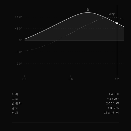
달
18
태양
+60°
+30°
0°
-30°
-60°
00
06
12
시각
14:00
고도
+44.0°
방위각
265° W
광도
13.2%
위치
지평선 위