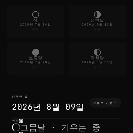
삭
상현달
2026년 7월 14일
2026년 7월 21일
종료
종료
보름달
하현달
2026년 7월 29일
2026년 8월 06일
종료
종료
선택한 날
오늘로 이동
2026년 8월 09일
위상
선택한 날
—
빛
,
위치
,
월출몰
그믐달 · 기우는 중