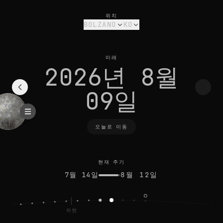
bolzano의 오늘 달 위상: 그믐달, 13% 밝기
현재 주기
위치
BOLZANO
KO
미래
2026년 8월
09일
오늘로 이동
현재 주기
7월 14일
8월 12일
하현