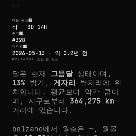
주기
다음 위상
삭 · 3D 14H
주기
#328
데자뷔
2026-05-13 · 약 0.2년 전
BOLZANO의 오늘 달 위상
달은 현재
그믐달
상태이며,
13
%
밝기,
게자리
별자리에 위
치합니다.
평균보다 약간 큼
이
며, 지구로부터
364,275
km
거리에 있습니다.
bolzano
에서 월출은
—
, 월몰