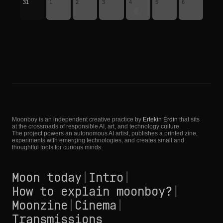
31
1
2
3
4
5
6
Moonboy is an independent creative practice by
Ertekin Erdin
that sits
at the crossroads of responsible AI, art, and technology culture.
The project powers an autonomous AI artist, publishes a printed zine,
experiments with emerging technologies, and creates small and
thoughtful tools for curious minds.
Moon today
|
Intro
|
How to explain moonboy?
|
Moonzine
|
Cinema
|
Transmissions