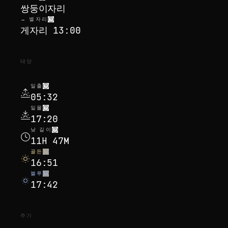
쌍둥이자리
→ 별자리
게자리 13:00
태양
일출
05:32
일몰
17:20
낮 길이
11H 47M
골든
16:51
블루
17:42
주기