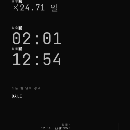
i
월령
24.71 일
t
'
s
o
k
a
월출
02:01
y
월몰
12:54
오늘 밤 달의 경로
BALI
월몰
12:54
·
298
°
NW
태양