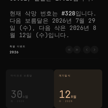
현재 삭망 번호는
#
328
입니다.
다음 보름달은
2026년 7월 29
일 (수)
, 다음 삭은
2026년 8
월 12일 (수)
입니다.
특별 이벤트
특별 이벤트
2026
마이크로 보름달
개기일식
30
12
6월
8월
화
·
2026
수
·
2026