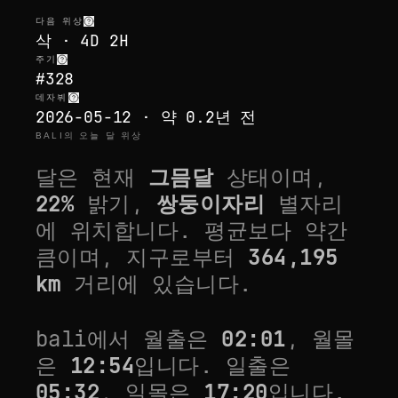
다음 위상
삭 · 4D 2H
주기
#328
데자뷔
2026-05-12 · 약 0.2년 전
BALI의 오늘 달 위상
달은 현재
그믐달
상태이며,
22
%
밝기,
쌍둥이자리
별자리
에 위치합니다.
평균보다 약간
큼
이며, 지구로부터
364,195
km
거리에 있습니다.
bali
에서 월출은
02:01
, 월몰
은
12:54
입니다. 일출은
05:32
, 일몰은
17:20
입니다.