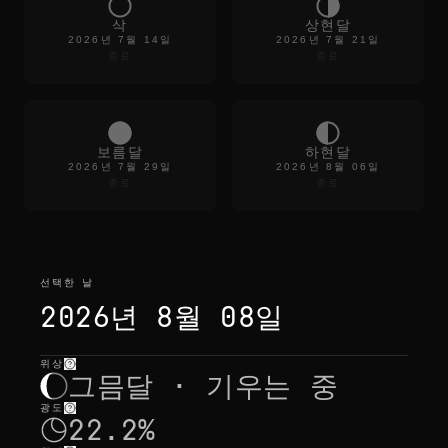
e
c
삭
상현달
o
2026년 7월 14일
2026년 7월 21일
l
종료
종료
o
r
s
f
a
d
보름달
하현달
e
2026년 7월 29일
2026년 8월 06일
t
종료
종료
h
e
n
o
i
s
선택한 날
e
d
2026년 8월 08일
r
o
p
위상
선택한 날
—
빛
,
위치
,
월출몰
s
그믐달 · 기우는 중
o
u
광도
t
22.2%