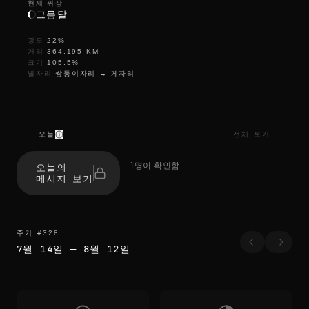
현재 위상
그믐달
광도
22
%
거리
364,195
KM
크기
105.5
%
별자리
쌍둥이자리
→
게자리
오늘
전체 보기
t
h
1명이 확인함
오늘의
e
메시지 보기
e
d
g
e
s
주기
#
328
b
7월 14일
—
8월 12일
l
u
r
t
h