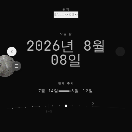
bali의 오늘 달 위상: 그믐달, 22% 밝기
현재 주기
위치
BALI
KO
오늘 밤
2026년 8월
08일
현재 주기
7월 14일
8월 12일
하현
보름