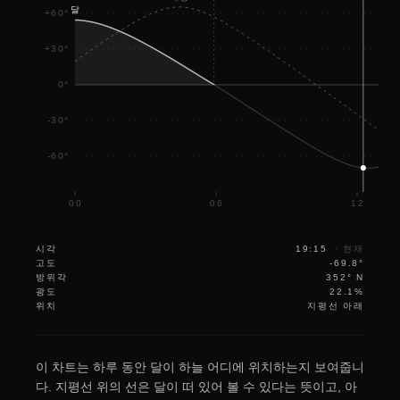
달
+60°
+30°
0°
-30°
-60°
00
06
12
시각
19:15
·
현재
고도
-69.8°
방위각
352° N
광도
22.1%
위치
지평선 아래
이 차트는 하루 동안 달이 하늘 어디에 위치하는지 보여줍니
다. 지평선 위의 선은 달이 떠 있어 볼 수 있다는 뜻이고, 아