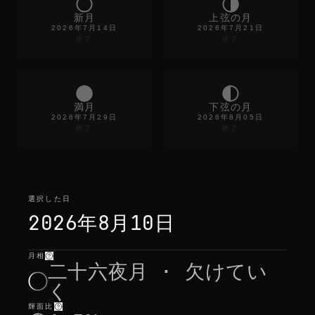
s
t
新月
上弦の月
e
2026年7月14日
2026年7月21日
m
終了
終了
p
t
y
a
l
満月
下弦の月
m
2026年7月29日
2026年8月05日
o
終了
終了
s
t
選択した日
2026年8月10日
月相
選択した日
—
光
,
位置
,
月の出入り
二十六夜月 · 欠けてい
く
輝面比