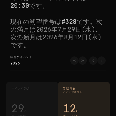
20:30
です。
現在の朔望番号は
#
328
です。次
の満月は
2026年7月29日(水)
、
次の新月は
2026年8月12日(水)
です。
特別なイベント
特別なイベント
2026
マイクロ満月
皆既日食
ここで観測可能
29
12
6
8
月
·
2026
水
·
2026