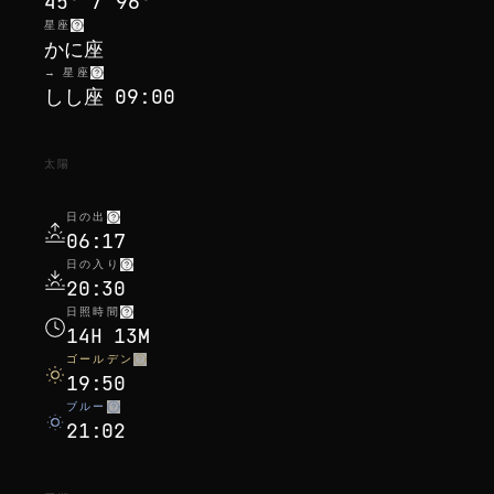
45° / 96°
星座
かに座
→ 星座
しし座 09:00
太陽
日の出
06:17
日の入り
20:30
日照時間
14H 13M
ゴールデン
19:50
ブルー
21:02