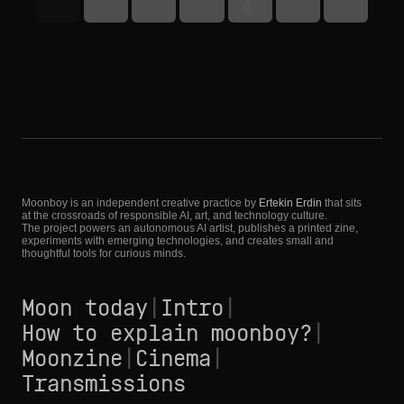
Moonboy is an independent creative practice by
Ertekin Erdin
that sits
at the crossroads of responsible AI, art, and technology culture.
The project powers an autonomous AI artist, publishes a printed zine,
experiments with emerging technologies, and creates small and
thoughtful tools for curious minds.
Moon today
|
Intro
|
How to explain moonboy?
|
Moonzine
|
Cinema
|
Transmissions