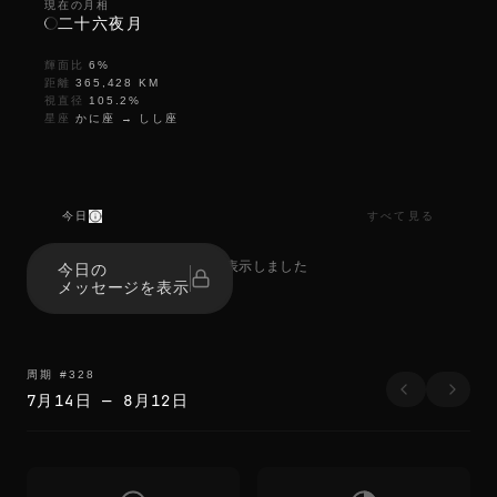
現在の月相
二十六夜月
輝面比
6
%
距離
365,428
KM
視直径
105.2
%
星座
かに座
→
しし座
今日
すべて見る
a
l
0人が表示しました
今日の
m
メッセージを表示
o
s
t
g
o
周期
#
328
n
7月14日
—
8月12日
e
a
l
m
o