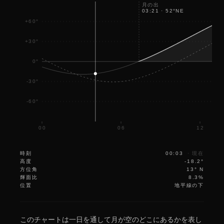
月の出
03:21
·
52
°
NE
+60°
+30°
0°
-30°
-60°
00
06
12
時刻
00:03
·
現在
高度
-18.2°
方位角
13° N
輝面比
8.3%
位置
地平線の下
このチャートは一日を通して月が空のどこにあるかを表し