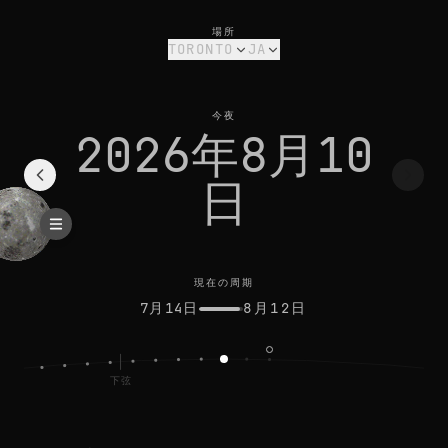
torontoの今日の月相: 二十六夜月、6%輝面
現在の周期
場所
TORONTO
JA
今夜
2026年8月10
日
現在の周期
7月14日
8月12日
下弦