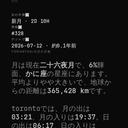
周期
次の月相
新月 · 2D 10H
周期
#328
デジャヴ
2026-07-12 · 約0.1年前
TORONTOの今日の月相
月は現在
二十六夜月
で、
6
%
輝
面、
かに座
の星座にあります。
平均よりやや大きい
で、地球か
らの距離は
365,428
km
です。
toronto
では、月の出は
03:21
、月の入りは
19:37
。日
の出は
06:17
、日の入りは