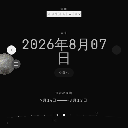
shanghaiの今日の月相: 二十六夜月、33%輝面
現在の周期
場所
SHANGHAI
JA
未来
2026年8月07
日
今日へ
現在の周期
7月14日
8月12日
下弦
満