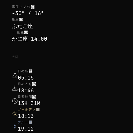
高度 / 方位
-30° / 16°
星座
ふたご座
→ 星座
かに座 14:00
太陽
日の出
05:15
日の入り
18:46
日照時間
13H 31M
ゴールデン
18:13
ブルー
19:12