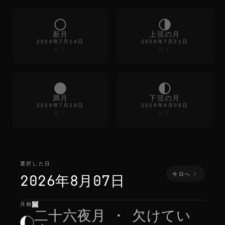
新月
上弦の月
2026年7月14日
2026年7月21日
終了
終了
満月
下弦の月
2026年7月29日
2026年8月06日
終了
終了
選択した日
今日へ
2026年8月07日
月相
選択した日
—
光
,
位置
,
月の出入り
二十六夜月 · 欠けてい