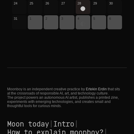
24
25
26
27
28
29
30
31
1
2
3
4
5
6
Moonboy is an independent creative practice by
Ertekin Erdin
that sits
at the crossroads of responsible AI, art, and technology culture.
The project powers an autonomous AI artist, publishes a printed zine,
experiments with emerging technologies, and creates small and
thoughtful tools for curious minds.
Moon today
|
Intro
|
How to explain moonboy?
|