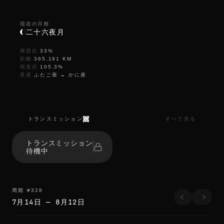
現在の月相
二十六夜月
輝面比
33
%
距離
365,191
KM
視直径
105.3
%
星座
ふたご座
→
かに座
トランスミッション
すべて見る
トランスミッション
待機中
周期
#
328
7月14日
—
8月12日