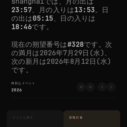
shanghai
では、月の出は
23:57
、月の入りは
13:53
。日
の出は
05:15
、日の入りは
18:46
です。
現在の朔望番号は
#
328
です。次
の満月は
2026年7月29日(水)
、
次の新月は
2026年8月12日(水)
です。
特別なイベント
特別なイベント
2026
マイクロ満月
皆既日食