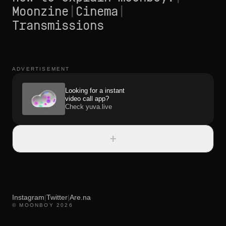
Moonzine
|
Cinema
|
Transmissions
ADVERTISEMENT
Looking for a instant
video call app?
Check yuva.live
+
Instagram
|
Twitter
|
Are.na
© MOONBOY 2026