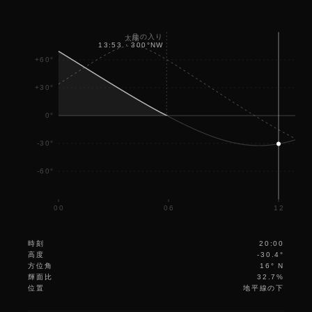
月の入り
太陽
13:53
·
300
°
NW
+60°
+30°
0°
-30°
-60°
00
06
12
時刻
20:00
高度
-30.4°
方位角
16° N
輝面比
32.7%
位置
地平線の下