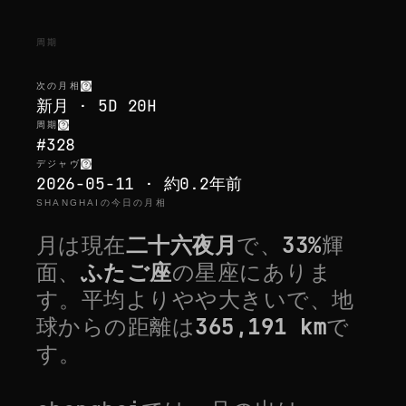
周期
次の月相
新月 · 5D 20H
周期
#328
デジャヴ
2026-05-11 · 約0.2年前
SHANGHAIの今日の月相
月は現在
二十六夜月
で、
33
%
輝
面、
ふたご座
の星座にありま
す。
平均よりやや大きい
で、地
球からの距離は
365,191
km
で
す。