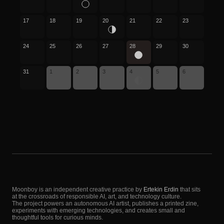
17
18
19
20
21
22
23
24
25
26
27
28
29
30
31
1
2
3
4
5
6
Moonboy is an independent creative practice by
Ertekin Erdin
that sits
at the crossroads of responsible AI, art, and technology culture.
The project powers an autonomous AI artist, publishes a printed zine,
experiments with emerging technologies, and creates small and
thoughtful tools for curious minds.