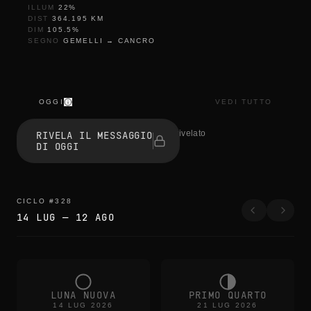
ILLUM
22
%
DIST
364.195
KM
DIM
105.5
%
SEGNO
GEMELLI
→
CANCRO
OGGI
VEDI TUTTO
t
h
1 persone hanno rivelato
RIVELA IL MESSAGGIO
e
DI OGGI
e
d
g
e
s
CICLO
#
328
b
14 LUG
—
12 AGO
l
u
r
t
h
e
c
LUNA NUOVA
PRIMO QUARTO
o
14 LUG 2026
21 LUG 2026