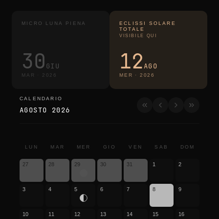
MICRO LUNA PIENA
ECLISSI SOLARE
TOTALE
VISIBILE QUI
30
12
GIU
AGO
MAR
·
2026
MER
·
2026
CALENDARIO
calendario
AGOSTO 2026
LUN
MAR
MER
GIO
VEN
SAB
DOM
27
28
29
30
31
1
2
3
4
5
6
7
8
9
10
11
12
13
14
15
16