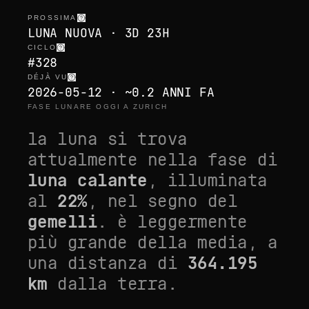
PROSSIMA
LUNA NUOVA · 3D 23H
CICLO
#328
DÉJÀ VU
2026-05-12 · ~0.2 ANNI FA
FASE LUNARE OGGI A ZURICH
la luna si trova
attualmente nella fase di
luna calante
, illuminata
al
22
%
, nel segno del
gemelli
. è
leggermente
più grande della media
, a
una distanza di
364.195
km
dalla terra.