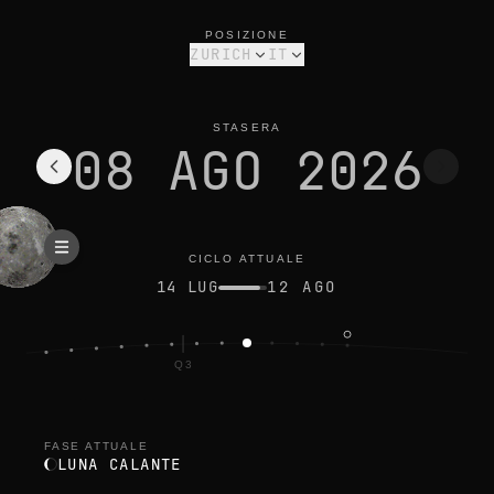
fase lunare oggi a zurich: luna calante, 22% illuminata
ciclo attuale
POSIZIONE
ZURICH
IT
STASERA
08 AGO 2026
CICLO ATTUALE
14 LUG
12 AGO
Q3
ENA
FASE ATTUALE
LUNA CALANTE