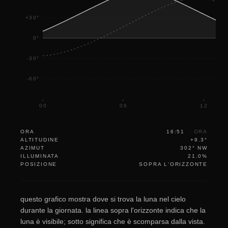
+30°
0°
-30°
-60°
00
06
12
ORA
16:51
·
ORA
ALTITUDINE
+9.3°
AZIMUT
302° NW
ILLUMINATA
21.0%
POSIZIONE
SOPRA L'ORIZZONTE
questo grafico mostra dove si trova la luna nel cielo
durante la giornata. la linea sopra l'orizzonte indica che la
luna è visibile; sotto significa che è scomparsa dalla vista.