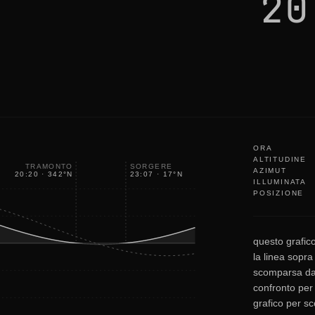
20
u
t
i
t
'
s
o
k
a
y
ORA
ALTITUDINE
TRAMONTO
SORGERE
AZIMUT
20:20
·
342
°
N
23:07
·
17
°
N
ILLUMINATA
POSIZIONE
questo grafico
la linea sopra 
scomparsa dall
confronto per
grafico per sc