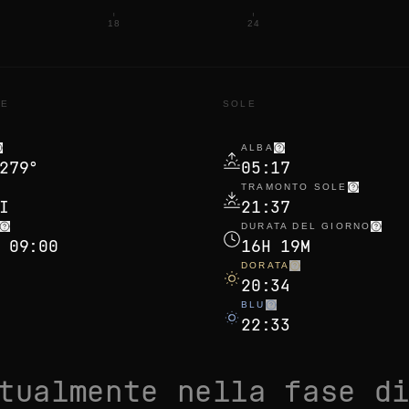
18
24
NE
SOLE
ALBA
279°
05:17
TRAMONTO SOLE
I
21:37
DURATA DEL GIORNO
 09:00
16H 19M
DORATA
20:34
BLU
22:33
ttualmente nella fase 