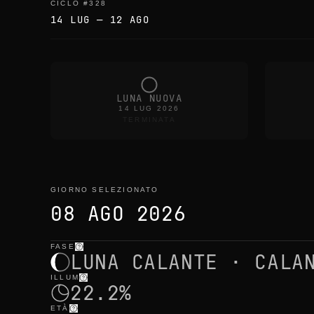
CICLO
#
328
14 LUG
—
12 AGO
LUNA NUOVA
14 LUG 2026
TERMINATA
GIORNO SELEZIONATO
08 AGO 2026
FASE
giorno selezionato
—
luce
,
posizione
,
orari lunari
LUNA CALANTE · CALA
ILLUM
22.2%
ETÀ