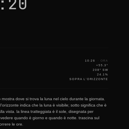
:20
10:26
·
ORA
+55.3°
208° SW
24.1%
SOPRA L'ORIZZONTE
 mostra dove si trova la luna nel cielo durante la giornata.
l'orizzonte indica che la luna è visibile; sotto significa che è
a vista. la linea tratteggiata è il sole, disegnata per
 vedere quando è giorno e quando è notte. trascina sul
orrere le ore.