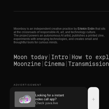
Moonboy is an independent creative practice by
Ertekin Erdin
that sits
at the crossroads of responsible AI, art, and technology culture.
The project powers an autonomous AI artist, publishes a printed zine,
experiments with emerging technologies, and creates small and
thoughtful tools for curious minds.
Moon today
|
Intro
|
How to expl
Moonzine
|
Cinema
|
Transmission
ADVERTISEMENT
Looking for a instant
+
video call app?
Check yuva.live