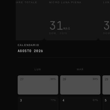
LISSI LUNARE TOTALE
MICRO LUNA PIENA
LUN
3
31
MAR
MAG
R
·
2026
DOM
·
2026
DO
CALENDARIO
calendario
AGOSTO 2026
LUN
MAR
27
96
%
28
99
%
29
3
77
%
4
67
%
5