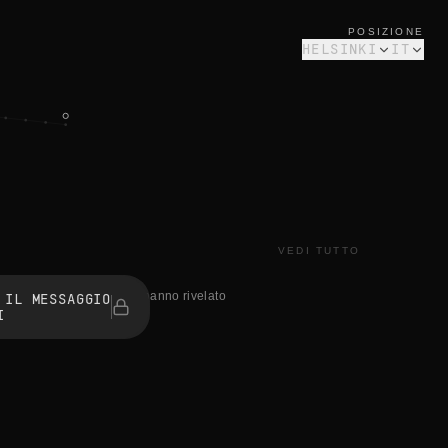
POSIZIONE
HELSINKI
IT
VEDI TUTTO
0 persone hanno rivelato
 IL MESSAGGIO
I