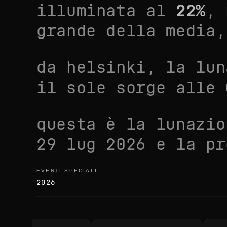
illuminata al
22
%
, 
grande della media
,
da
helsinki
, la lu
il sole sorge alle
questa è la lunazi
29 lug 2026
e la pr
EVENTI SPECIALI
eventi speciali
2026