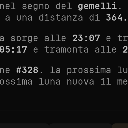
nel segno del
gemelli
.
 a una distanza di
364
na sorge alle
23:07
e tr
05:17
e tramonta alle
one
#
328
. la prossima l
ossima luna nuova il
m