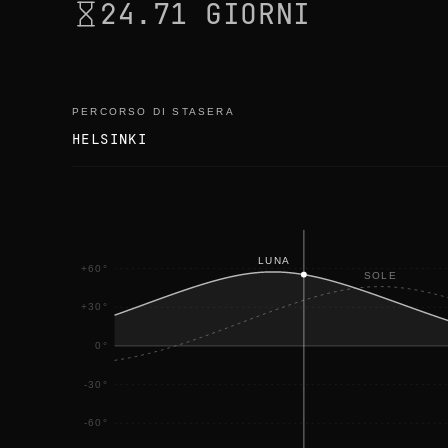
24.71 GIORNI
PERCORSO DI STASERA
HELSINKI
LUNA
+60°
SOLE
+30°
0°
-30°
-60°