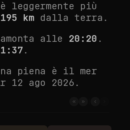
 è
leggermente più
.195
km
dalla terra.
amonta alle
20:20
.
21:37
.
una piena è il
mer
er 12 ago 2026
.