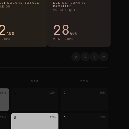
SSI SOLARE TOTALE
ECLISSI LUNARE
PARZIALE
ILE QUI
VISIBILE QUI
2
28
AGO
AGO
·
2026
VEN
·
2026
SAB
DOM
97
%
1
92
%
2
85
%
33
%
8
22
%
9
13
%