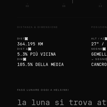
00
06
12
DISTANZA & DIMENSIONE
POSIZIO
DIST
ALT / AZ
364.195 KM
27° / 
DIST Δ
SEGNO
5.3% PIÙ VICINA
GEMELL
DIM
→ SEGNO
105.5% DELLA MEDIA
CANCRO
FASE LUNARE OGGI A HELSINKI
la luna si trova a