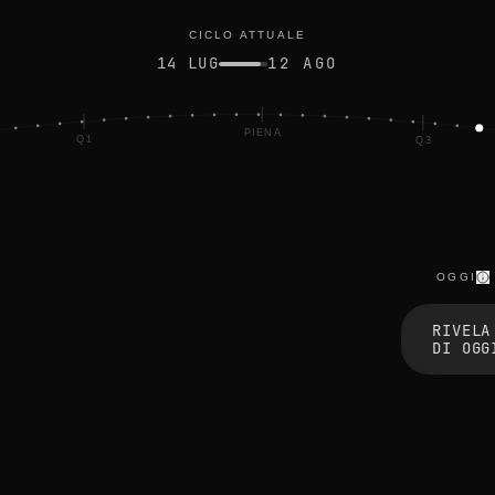
CICLO ATTUALE
14 LUG
12 AGO
PIENA
Q1
Q3
OGGI
t
h
RIVELA
e
DI OGG
e
d
g
e
s
b
l
u