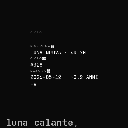
CICLO
PROSSIMA
LUNA NUOVA · 4D 7H
CICLO
#328
DÉJÀ VU
2026-05-12 · ~0.2 ANNI
FA
di
luna calante
,