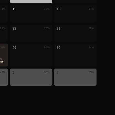
4
%
15
10
%
16
17
%
63
%
22
72
%
23
80
%
00
%
29
98
%
30
94
%
IALE · VISIBILE QUI
ONE
47
%
5
36
%
6
25
%