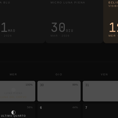
A BLU
MICRO LUNA PIENA
ECLI
VISIB
31
30
1
MAG
GIU
M
·
2026
MAR
·
2026
MER
MER
GIO
VEN
100
%
30
99
%
31
LUNA PIENA
LUNA DEL CERVO
56
%
6
44
%
7
ULTIMO QUARTO