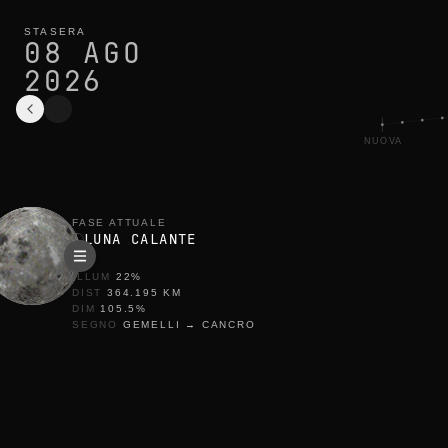
fase lunare oggi a helsinki: luna calante, 22% illuminata
ciclo attuale
STASERA
08 AGO
2026
NUOVA
FASE ATTUALE
LUNA CALANTE
ILLUM
22
%
DIST
364.195
KM
DIM
105.5
%
SEGNO
GEMELLI
→
CANCRO