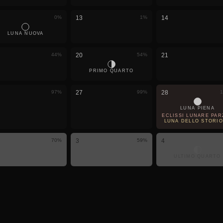
0
%
13
1
%
14
LUNA NUOVA
44
%
20
54
%
21
PRIMO QUARTO
97
%
27
99
%
28
1
LUNA PIENA
ECLISSI LUNARE PARZ
LUNA DELLO STORI
70
%
3
59
%
4
ULTIMO QUARTO