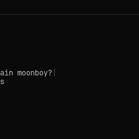
ain moonboy?
|
s