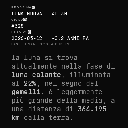
PROSSIMA
LUNA NUOVA · 4D 3H
CICLO
#328
DÉJÀ VU
2026-05-12 · ~0.2 ANNI FA
FASE LUNARE OGGI A DUBLIN
la luna si trova
attualmente nella fase di
luna calante
, illuminata
al
22
%
, nel segno del
gemelli
. è
leggermente
più grande della media
, a
una distanza di
364.195
km
dalla terra.