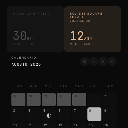
MICRO LUNA PIENA
ECLISSI SOLARE
TOTALE
VISIBILE QUI
30
12
GIU
AGO
MAR
·
2026
MER
·
2026
CALENDARIO
calendario
AGOSTO 2026
LUN
MAR
MER
GIO
VEN
SAB
DOM
27
28
29
30
31
1
2
3
4
5
6
7
8
9
10
11
12
13
14
15
16