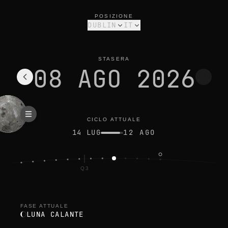
fase lunare oggi a dublin: luna calante, 22% illuminata
ciclo attuale
POSIZIONE
DUBLIN
IT
STASERA
08 AGO 2026
CICLO ATTUALE
14 LUG
12 AGO
Q3
ENA
FASE ATTUALE
LUNA CALANTE