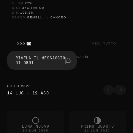
ILLUM
22
%
DIST
364.195
KM
DIM
105.5
%
SEGNO
GEMELLI
→
CANCRO
OGGI
VEDI TUTTO
t
h
1 persone hanno rivelato
RIVELA IL MESSAGGIO
e
DI OGGI
e
d
g
e
s
CICLO
#
328
b
14 LUG
—
12 AGO
l
u
r
t
h
e
c
LUNA NUOVA
PRIMO QUARTO
o
14 LUG 2026
21 LUG 2026