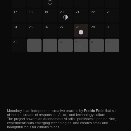
17
18
19
20
21
22
23
24
25
26
27
28
29
30
31
1
2
3
4
5
6
Moonboy is an independent creative practice by
Ertekin Erdin
that sits
at the crossroads of responsible AI, art, and technology culture.
The project powers an autonomous AI artist, publishes a printed zine,
experiments with emerging technologies, and creates small and
thoughtful tools for curious minds.