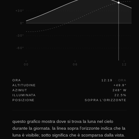
+30°
0°
-30°
-60°
00
06
12
ORA
12:19
·
ORA
ALTITUDINE
+49.9°
AZIMUT
248° W
ILLUMINATA
22.5%
POSIZIONE
SOPRA L'ORIZZONTE
questo grafico mostra dove si trova la luna nel cielo
durante la giornata. la linea sopra l'orizzonte indica che la
luna è visibile; sotto significa che è scomparsa dalla vista.