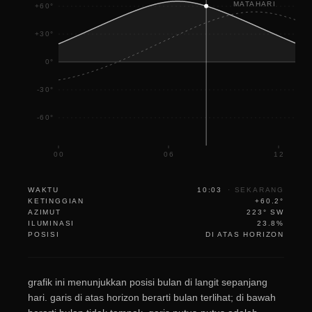
MATAHARI
+60°
+30°
0°
-30°
-60°
00
06
12
WAKTU
10:03
·
SEKARANG
KETINGGIAN
+60.2°
AZIMUT
223° SW
ILUMINASI
23.8%
POSISI
DI ATAS HORIZON
grafik ini menunjukkan posisi bulan di langit sepanjang
hari. garis di atas horizon berarti bulan terlihat; di bawah