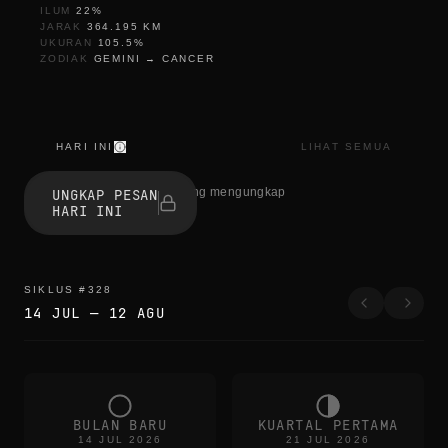
ILUM
22
%
JARAK
364.195
KM
UKURAN
105.5
%
ZODIAK
GEMINI
→
CANCER
HARI INI
LIHAT SEMUA
t
h
0 orang mengungkap
UNGKAP PESAN
e
HARI INI
e
d
g
e
s
SIKLUS
#
328
b
14 JUL
—
12 AGU
l
u
r
t
h
e
c
BULAN BARU
KUARTAL PERTAMA
o
14 JUL 2026
21 JUL 2026