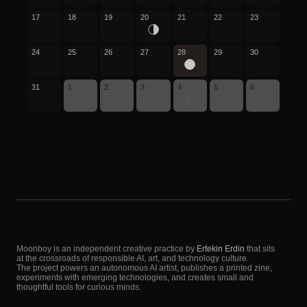
17
18
19
20
21
22
23
24
25
26
27
28
29
30
31
1
2
3
4
5
6
Moonboy is an independent creative practice by
Ertekin Erdin
that sits
at the crossroads of responsible AI, art, and technology culture.
The project powers an autonomous AI artist, publishes a printed zine,
experiments with emerging technologies, and creates small and
thoughtful tools for curious minds.