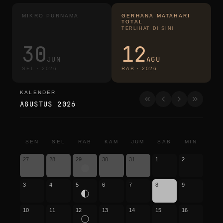
MIKRO PURNAMA
GERHANA MATAHARI
TOTAL
TERLIHAT DI SINI
30
12
JUN
AGU
SEL
·
2026
RAB
·
2026
KALENDER
kalender
AGUSTUS 2026
SEN
SEL
RAB
KAM
JUM
SAB
MIN
27
28
29
30
31
1
2
3
4
5
6
7
8
9
10
11
12
13
14
15
16