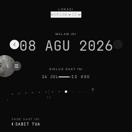
fase bulan hari ini di warsaw: sabit tua, iluminasi 22%
siklus saat ini
LOKASI
WARSAW
ID
MALAM INI
08 AGU 2026
SIKLUS SAAT INI
14 JUL
12 AGU
K3
NAMA
FASE SAAT INI
SABIT TUA