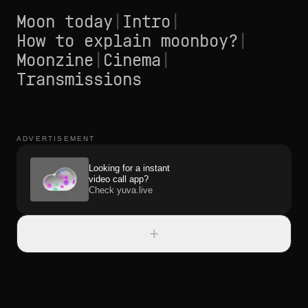
Moon today
|
Intro
|
How to explain moonboy?
|
Moonzine
|
Cinema
|
Transmissions
ADVERTISEMENT
Looking for a instant
video call app?
Check yuva.live
+