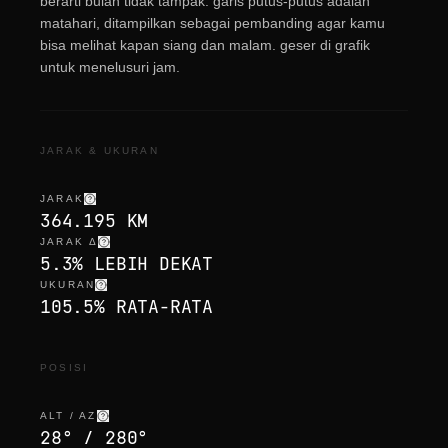
berarti bulan tidak tampak. garis putus-putus adalah
matahari, ditampilkan sebagai pembanding agar kamu
bisa melihat kapan siang dan malam. geser di grafik
untuk menelusuri jam.
JARAK & UKURAN
JARAK
364.195 KM
JARAK Δ
5.3% LEBIH DEKAT
UKURAN
105.5% RATA-RATA
POSISI
ALT / AZ
28° / 280°