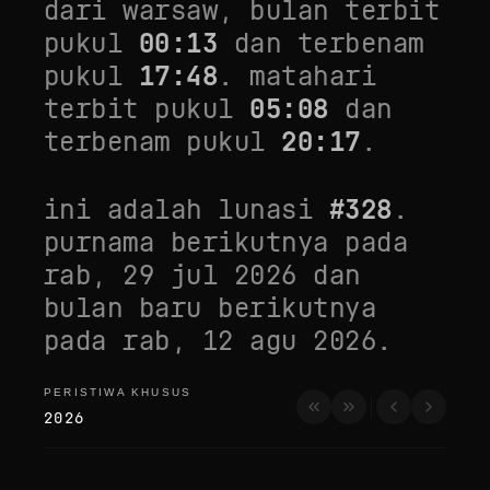
dari
warsaw
, bulan terbit
pukul
00:13
dan terbenam
pukul
17:48
. matahari
terbit pukul
05:08
dan
terbenam pukul
20:17
.
ini adalah lunasi
#
328
.
purnama berikutnya pada
rab, 29 jul 2026
dan
bulan baru berikutnya
pada
rab, 12 agu 2026
.
PERISTIWA KHUSUS
peristiwa khusus
2026