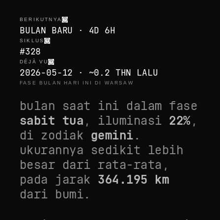
BERIKUTNYA
BULAN BARU · 4D 6H
SIKLUS
#328
DÉJÀ VU
2026-05-12 · ~0.2 THN LALU
FASE BULAN HARI INI DI WARSAW
bulan saat ini dalam fase
sabit tua
, iluminasi
22
%
,
di zodiak
gemini
.
ukurannya
sedikit lebih
besar dari rata-rata
,
pada jarak
364.195
km
dari bumi.