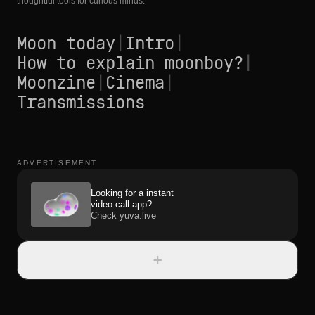
thoughtful tools for curious minds.
Moon today
|
Intro
|
How to explain moonboy?
|
Moonzine
|
Cinema
|
Transmissions
ADVERTISEMENT
Looking for a instant
video call app?
Check yuva.live
+