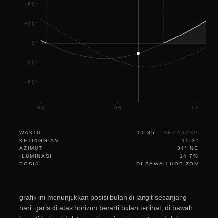
+60°
+30°
0°
-30°
-60°
00
06
12
WAKTU
00:35
·
SEKARANG
KETINGGIAN
-15.3°
AZIMUT
34° NE
ILUMINASI
14.7%
POSISI
DI BAWAH HORIZON
grafik ini menunjukkan posisi bulan di langit sepanjang
hari. garis di atas horizon berarti bulan terlihat; di bawah