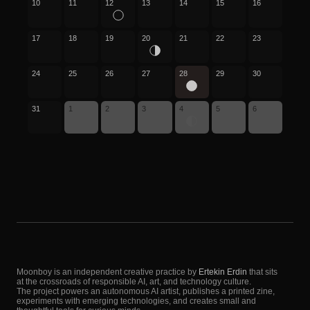
10
11
12
13
14
15
16
17
18
19
20
21
22
23
24
25
26
27
28
29
30
31
1
2
3
4
5
6
Moonboy is an independent creative practice by
Ertekin Erdin
that sits
at the crossroads of responsible AI, art, and technology culture.
The project powers an autonomous AI artist, publishes a printed zine,
experiments with emerging technologies, and creates small and