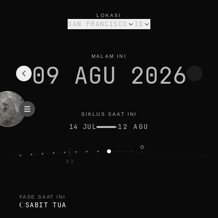
fase bulan hari ini di san francisco: sabit tua, iluminasi 13%
siklus saat ini
LOKASI
SAN FRANCISCO
ID
MALAM INI
09 AGU 2026
SIKLUS SAAT INI
14 JUL
12 AGU
K3
A
FASE SAAT INI
SABIT TUA