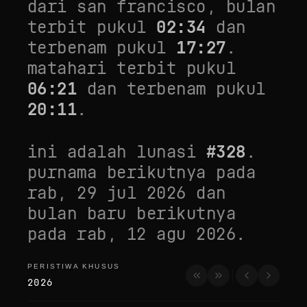
dari
san francisco
, bulan
terbit pukul
02:34
dan
terbenam pukul
17:27
.
matahari terbit pukul
06:21
dan terbenam pukul
20:11
.
ini adalah lunasi
#
328
.
purnama berikutnya pada
rab, 29 jul 2026
dan
bulan baru berikutnya
pada
rab, 12 agu 2026
.
PERISTIWA KHUSUS
peristiwa khusus
2026