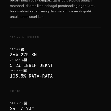
berarti bulan tidak tampak. garis putus-putus adalah
matahari, ditampilkan sebagai pembanding agar kamu
bisa melihat kapan siang dan malam. geser di grafik
untuk menelusuri jam.
JARAK & UKURAN
JARAK
364.275 KM
JARAK Δ
5.2% LEBIH DEKAT
UKURAN
105.5% RATA-RATA
POSISI
ALT / AZ
24° / 73°