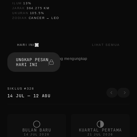
ILUM
13
%
JARAK
364.275
KM
UKURAN
105.5
%
ZODIAK
CANCER
→
LEO
HARI INI
LIHAT SEMUA
s
e
1 orang mengungkap
UNGKAP PESAN
s
HARI INI
s
i
z
l
i
SIKLUS
#
328
k
14 JUL
—
12 AGU
BULAN BARU
KUARTAL PERTAMA
14 JUL 2026
21 JUL 2026