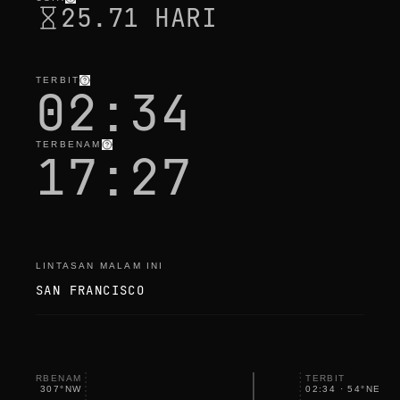
25.71 HARI
TERBIT
02:34
TERBENAM
17:27
LINTASAN MALAM INI
SAN FRANCISCO
TERBENAM
TERBIT
17:27
·
307
°
NW
02:34
·
54
°
NE