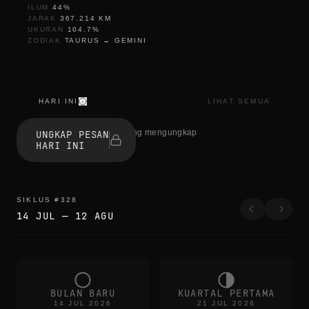
ILUM
44
%
JARAK
367.214
KM
UKURAN
104.7
%
ZODIAK
TAURUS
→
GEMINI
HARI INI
LIHAT SEMUA
r
e
1 orang mengungkap
UNGKAP PESAN
f
HARI INI
r
e
s
h
r
SIKLUS
#
328
e
14 JUL
—
12 AGU
f
r
e
s
h
r
e
BULAN BARU
KUARTAL PERTAMA
f
14 JUL 2026
21 JUL 2026