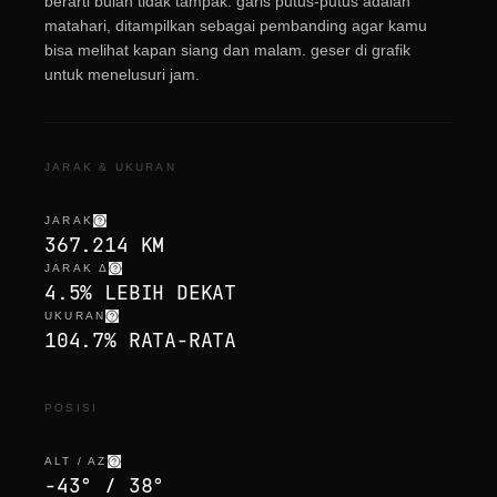
berarti bulan tidak tampak. garis putus-putus adalah
matahari, ditampilkan sebagai pembanding agar kamu
bisa melihat kapan siang dan malam. geser di grafik
untuk menelusuri jam.
JARAK & UKURAN
JARAK
367.214 KM
JARAK Δ
4.5% LEBIH DEKAT
UKURAN
104.7% RATA-RATA
POSISI
ALT / AZ
-43° / 38°