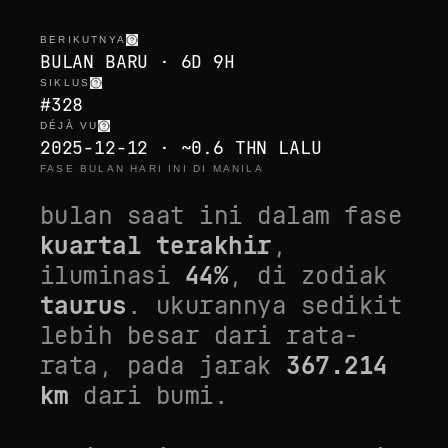
BERIKUTNYA
BULAN BARU · 6D 9H
SIKLUS
#328
DÉJÀ VU
2025-12-12 · ~0.6 THN LALU
FASE BULAN HARI INI DI MANILA
bulan saat ini dalam fase
kuartal terakhir
,
iluminasi
44
%
, di zodiak
taurus
. ukurannya
sedikit
lebih besar dari rata-
rata
, pada jarak
367.214
km
dari bumi.