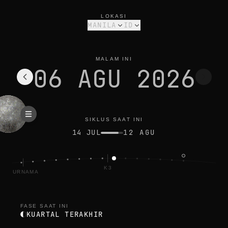
fase bulan hari ini di manila: kuartal terakhir, iluminasi 44%
siklus saat ini
LOKASI
MANILA
ID
MALAM INI
06 AGU 2026
SIKLUS SAAT INI
14 JUL
12 AGU
K3
PURNAMA
FASE SAAT INI
KUARTAL TERAKHIR