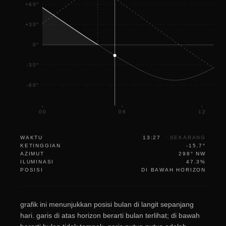
+60°
+30°
0°
-30°
-60°
00
06
12
WAKTU
13:27
·
SEKARANG
KETINGGIAN
-15.7°
AZIMUT
298° NW
ILUMINASI
47.3%
POSISI
DI BAWAH HORIZON
grafik ini menunjukkan posisi bulan di langit sepanjang
hari. garis di atas horizon berarti bulan terlihat; di bawah