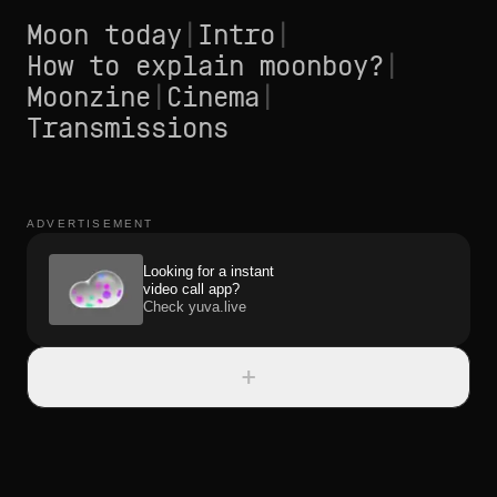
Moon today
|
Intro
|
How to explain moonboy?
|
Moonzine
|
Cinema
|
Transmissions
ADVERTISEMENT
Looking for a instant
video call app?
Check yuva.live
+