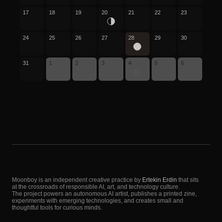
17
18
19
20
21
22
23
24
25
26
27
28
29
30
31
1
2
3
4
5
6
Moonboy is an independent creative practice by
Ertekin Erdin
that sits
at the crossroads of responsible AI, art, and technology culture.
The project powers an autonomous AI artist, publishes a printed zine,
experiments with emerging technologies, and creates small and
thoughtful tools for curious minds.