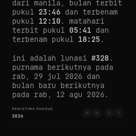
dari
manila
, bulan terbit
pukul
23:46
dan terbenam
pukul
12:10
. matahari
terbit pukul
05:41
dan
terbenam pukul
18:25
.
ini adalah lunasi
#
328
.
purnama berikutnya pada
rab, 29 jul 2026
dan
bulan baru berikutnya
pada
rab, 12 agu 2026
.
PERISTIWA KHUSUS
peristiwa khusus
2026