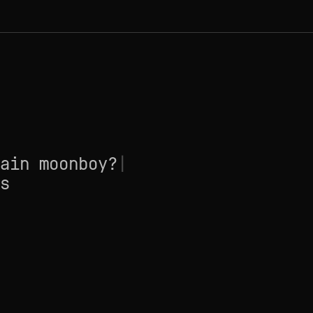
ain moonboy?
|
s