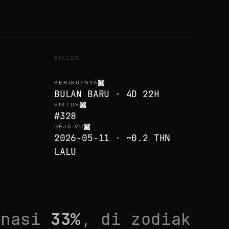
SIKLUS
BERIKUTNYA
BULAN BARU · 4D 22H
SIKLUS
#328
DÉJÀ VU
2026-05-11 · ~0.2 THN
LALU
inasi
33
%
, di zodiak