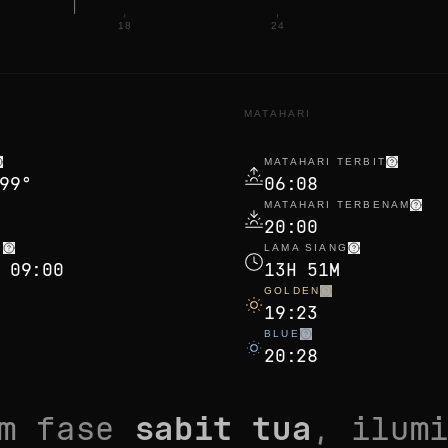
18
24
MATAHARI
MATAHARI TERBIT
99°
06:08
MATAHARI TERBENAM
20:00
K
LAMA SIANG
 09:00
13H 51M
GOLDEN
19:23
BLUE
20:28
am fase
sabit tua
, ilum