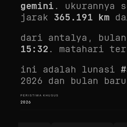
gemini
. ukurannya
s
jarak
365.191
km
da
dari
antalya
, bula
15:32
. matahari te
ini adalah lunasi
#
2026
dan bulan baru
PERISTIWA KHUSUS
peristiwa khusus
2026