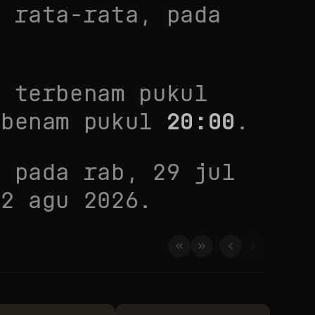
i rata-rata
, pada
 terbenam pukul
benam pukul
20:00
.
a pada
rab, 29 jul
12 agu 2026
.