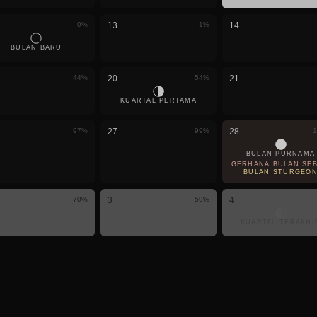
0
%
13
1
%
14
BULAN BARU
44
%
20
54
%
21
KUARTAL PERTAMA
97
%
27
99
%
28
1
BULAN PURNAMA
GERHANA BULAN SEBA
BULAN STURGEO
70
%
3
59
%
4
KUARTAL TERAKHI