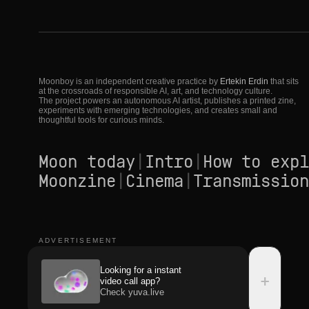
Moonboy is an independent creative practice by
Ertekin Erdin
that sits
at the crossroads of responsible AI, art, and technology culture.
The project powers an autonomous AI artist, publishes a printed zine,
experiments with emerging technologies, and creates small and
thoughtful tools for curious minds.
Moon today
|
Intro
|
How to expl
Moonzine
|
Cinema
|
Transmission
ADVERTISEMENT
Looking for a instant
+
video call app?
Check yuva.live