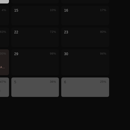
4
%
15
10
%
16
17
%
63
%
22
72
%
23
80
%
00
%
29
98
%
30
94
%
GIAN · TERLIHAT DI SINI
N
47
%
5
36
%
6
25
%
R