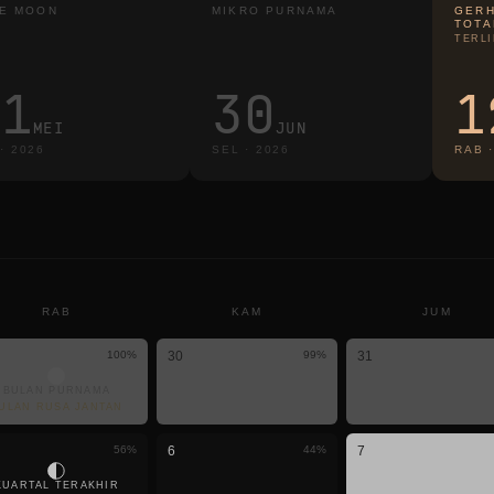
E MOON
MIKRO PURNAMA
GERH
TOTA
TERLI
31
30
1
MEI
JUN
·
2026
SEL
·
2026
RAB
RAB
KAM
JUM
100
%
30
99
%
31
BULAN PURNAMA
ULAN RUSA JANTAN
56
%
6
44
%
7
KUARTAL TERAKHIR