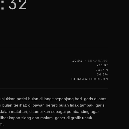
:32
19:01
·
SEKARANG
-23.9°
342° N
30.9%
DI BAWAH HORIZON
unjukkan posisi bulan di langit sepanjang hari. garis di atas
i bulan terlihat; di bawah berarti bulan tidak tampak. garis
dalah matahari, ditampilkan sebagai pembanding agar
ihat kapan siang dan malam. geser di grafik untuk
m.