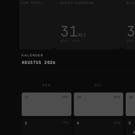
RHANA BULAN TOTAL
MIKRO PURNAMA
BLU
3
31
MAR
MEI
L
·
2026
MIN
·
2026
MIN
KALENDER
kalender
AGUSTUS 2026
SEN
SEL
27
96
%
28
99
%
29
B
3
77
%
4
67
%
5