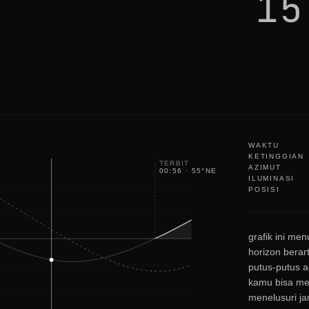
15
a
c
e
WAKTU
KETINGGIAN
TERBIT
AZIMUT
00:56
·
55
°
NE
ILUMINASI
POSISI
grafik ini men
horizon berart
putus-putus a
kamu bisa mel
menelusuri ja