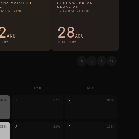
ANA MATAHARI
GERHANA BULAN
L
SEBAGIAN
HAT DI SINI
TERLIHAT DI SINI
2
28
AGU
AGU
·
2026
JUM
·
2026
SAB
MIN
97
%
1
92
%
2
85
%
33
%
8
22
%
9
13
%