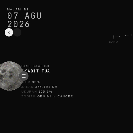
fase bulan hari ini di antalya: sabit tua, iluminasi 33%
siklus saat ini
MALAM INI
07 AGU
2026
BARU
FASE SAAT INI
SABIT TUA
ILUM
33
%
JARAK
365.191
KM
UKURAN
105.3
%
ZODIAK
GEMINI
→
CANCER