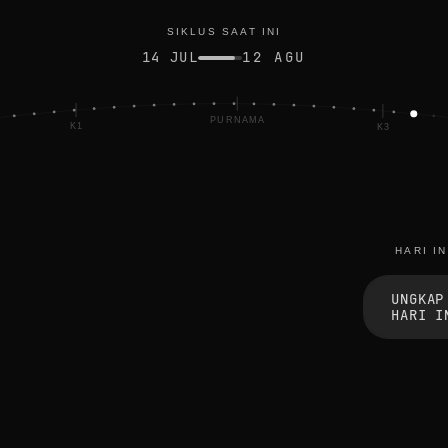
SIKLUS SAAT INI
14 JUL
12 AGU
PURNAMA
K1
K3
HARI IN
l
e
UNGKAP
t
HARI I
t
i
n
g
g
o
p
i