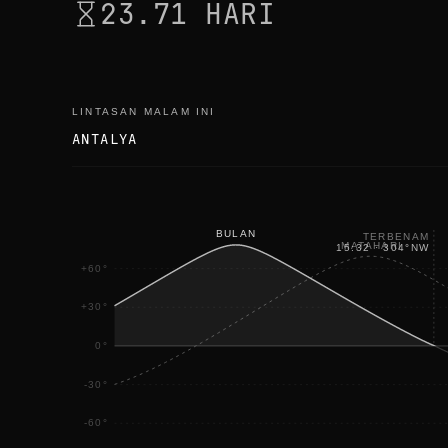
23.71 HARI
LINTASAN MALAM INI
ANTALYA
BULAN
TERBENAM
MATAHARI
15:32
·
304
°
NW
+60°
+30°
0°
-30°
-60°