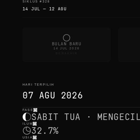
SIKLUS
#
328
14 JUL
—
12 AGU
BULAN BARU
14 JUL 2026
BERAKHIR
HARI TERPILIH
07 AGU 2026
FASE
hari terpilih
—
cahaya
,
posisi
,
waktu bulan
SABIT TUA · MENGECI
ILUM
32.7%
USIA