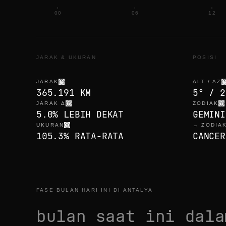
00
06
12
JARAK & UKURAN
POSISI
JARAK
ALT / AZ
365.191 KM
5° / 2
JARAK Δ
ZODIAK
5.0% LEBIH DEKAT
GEMINI
UKURAN
→ ZODIA
105.3% RATA-RATA
CANCER
FASE BULAN HARI INI DI ANTALYA
bulan saat ini dal