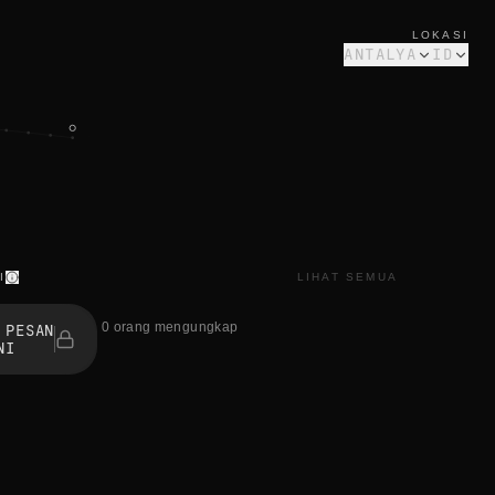
LOKASI
ANTALYA
ID
I
LIHAT SEMUA
0 orang mengungkap
 PESAN
NI