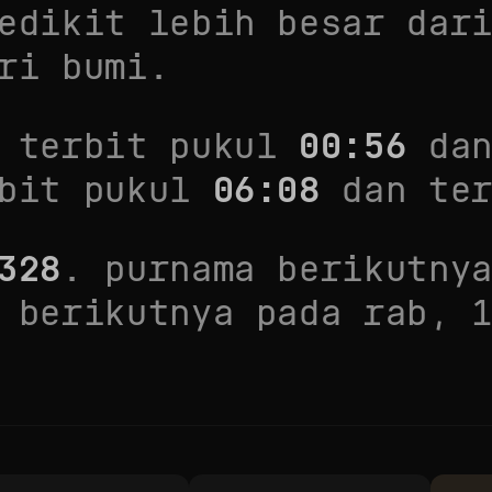
edikit lebih besar dar
ri bumi.
n terbit pukul
00:56
dan
rbit pukul
06:08
dan ter
328
. purnama berikutny
 berikutnya pada
rab, 