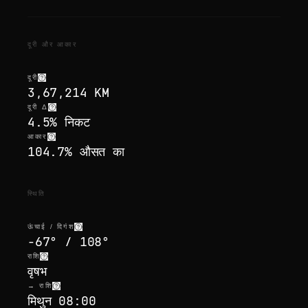
दूरी और आकार
दूरी
3,67,214 KM
दूरी Δ
4.5% निकट
आकार
104.7% औसत का
स्थिति
ऊंचाई / दिगंश
-67° / 108°
राशि
वृषभ
→ राशि
मिथुन 08:00