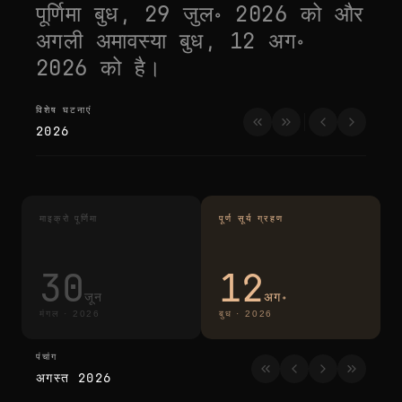
पूर्णिमा
बुध, 29 जुल॰ 2026
को और
अगली अमावस्या
बुध, 12 अग॰
2026
को है।
विशेष घटनाएं
विशेष घटनाएं
2026
माइक्रो पूर्णिमा
पूर्ण सूर्य ग्रहण
30
12
जून
अग॰
मंगल
·
2026
बुध
·
2026
पंचांग
पंचांग
अगस्त 2026