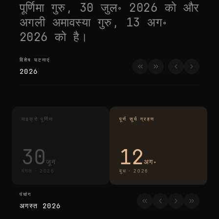
पूर्णिमा
गुरु, 30 जुल॰ 2026
को और
अगली अमावस्या
गुरु, 13 अग॰
2026
को है।
विशेष घटनाएं
विशेष घटनाएं
2026
माइक्रो पूर्णिमा
पूर्ण सूर्य ग्रहण
30
12
जून
अग॰
मंगल
·
2026
बुध
·
2026
पंचांग
पंचांग
अगस्त 2026