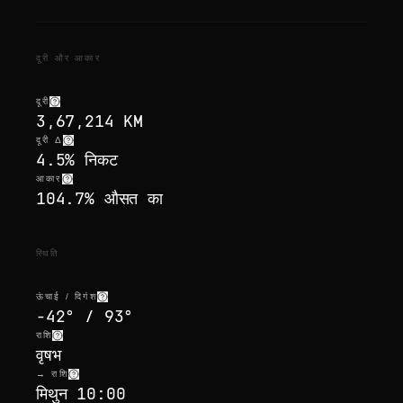
दूरी और आकार
दूरी
3,67,214 KM
दूरी Δ
4.5% निकट
आकार
104.7% औसत का
स्थिति
ऊंचाई / दिगंश
-42° / 93°
राशि
वृषभ
→ राशि
मिथुन 10:00