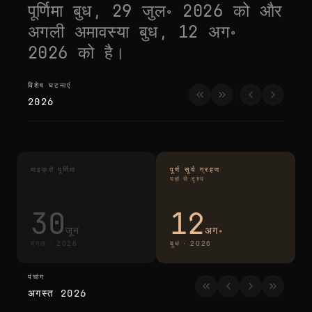
पूर्णिमा
बुध, 29 जुल॰ 2026
को और
अगली अमावस्या
बुध, 12 अग॰
2026
को है।
विशेष घटनाएं
विशेष घटनाएं
2026
माइक्रो पूर्णिमा
पूर्ण सूर्य ग्रहण
यहां से दृश्य
य
30
12
जून
अग॰
मंगल
·
2026
बुध
·
2026
पंचांग
पंचांग
अगस्त 2026