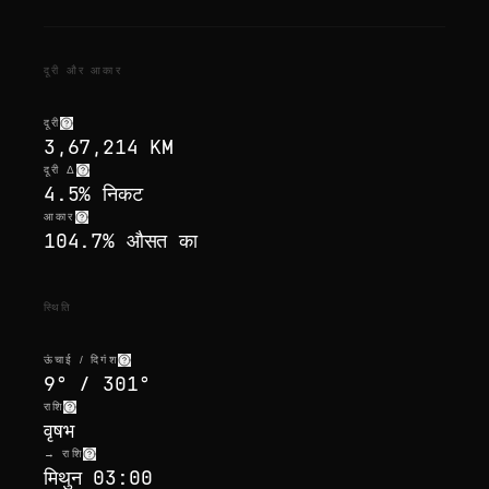
दूरी और आकार
दूरी
3,67,214 KM
दूरी Δ
4.5% निकट
आकार
104.7% औसत का
स्थिति
ऊंचाई / दिगंश
9° / 301°
राशि
वृषभ
→ राशि
मिथुन 03:00