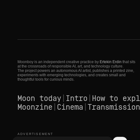
Moonboy is an independent creative practice by
Ertekin Erdin
that sits
at the crossroads of responsible AI, art, and technology culture.
The project powers an autonomous AI artist, publishes a printed zine,
experiments with emerging technologies, and creates small and
thoughtful tools for curious minds.
Moon today
|
Intro
|
How to expl
Moonzine
|
Cinema
|
Transmission
ADVERTISEMENT