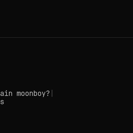
ain moonboy?
|
s