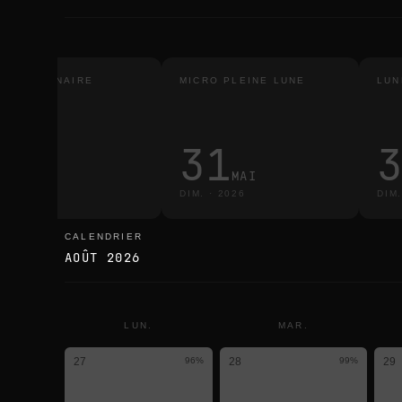
LIPSE LUNAIRE
MICRO PLEINE LUNE
LUN
TALE
IBLE ICI
3
31
MARS
MAI
R.
·
2026
DIM.
·
2026
DIM
CALENDRIER
calendrier
AOÛT 2026
LUN.
MAR.
27
96
%
28
99
%
29