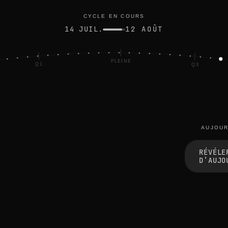
 illuminée
CYCLE EN COURS
14 JUIL.
12 AOÛT
PLEINE
Q1
Q3
AUJOUR
t
h
RÉVÉLE
e
D'AUJO
e
d
g
e
s
b
l
u