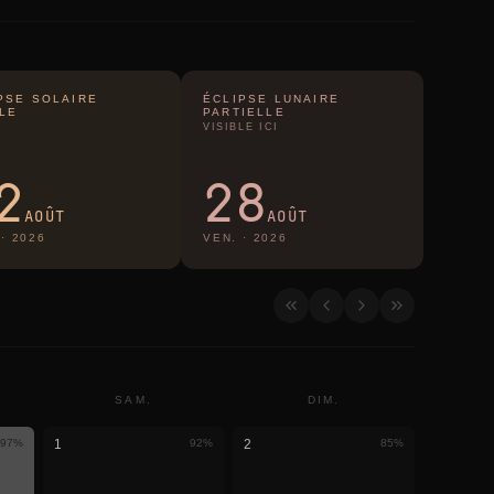
PSE SOLAIRE
ÉCLIPSE LUNAIRE
LE
PARTIELLE
VISIBLE ICI
2
28
AOÛT
AOÛT
·
2026
VEN.
·
2026
SAM.
DIM.
97
%
1
92
%
2
85
%