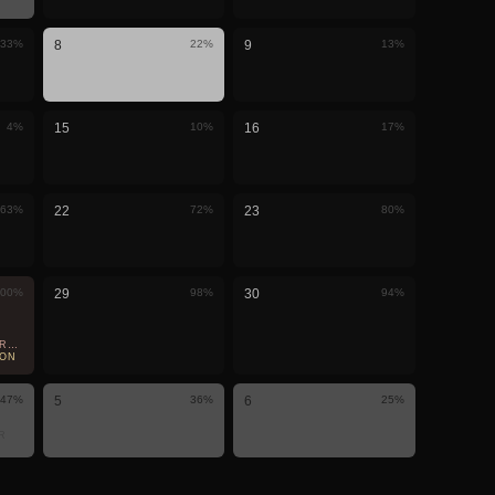
33
%
8
22
%
9
13
%
4
%
15
10
%
16
17
%
63
%
22
72
%
23
80
%
00
%
29
98
%
30
94
%
TIELLE · VISIBLE ICI
EON
47
%
5
36
%
6
25
%
R