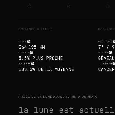
00
06
12
DISTANCE & TAILLE
POSITIO
DIST
ALT / AZ
364 195 KM
7° / 9
DIST Δ
SIGNE
5.3% PLUS PROCHE
GÉMEAU
TAILLE
→ SIGNE
105.5% DE LA MOYENNE
CANCER
PHASE DE LA LUNE AUJOURD’HUI À USHUAIA
la lune est actuel