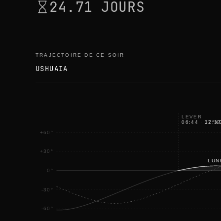
24.71 JOURS
TRAJECTOIRE DE CE SOIR
USHUAIA
LEVER
06:44
·
12:37
37
°
N
+60°
+30°
LUN
0°
-30°
-60°