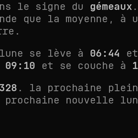
ans le signe du
gémeaux
nde que la moyenne
, à 
rre.
 lune se lève à
06:44
et
à
09:10
et se couche à
328
. la prochaine plei
 prochaine nouvelle lu