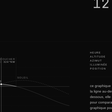
12
u
t
i
t
'
s
o
k
a
y
HEURE
ALTITUDE
COUCHER
AZIMUT
E
·
324
°
NW
ILLUMINÉE
POSITION
SOLEIL
E
ce graphique m
la ligne au-de
dessous, elle 
pour comparais
graphique pou