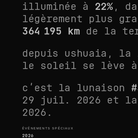
illuminée à
22
%
, d
légèrement plus gra
364 195
km
de la te
depuis
ushuaia
, la
le soleil se lève 
c’est la lunaison
#
29 juil. 2026
et la
2026
.
ÉVÉNEMENTS SPÉCIAUX
événements spéciaux
2026