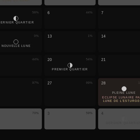
LUNE DU CERF
56
%
6
44
%
7
DERNIER QUARTIER
0
%
13
1
%
14
NOUVELLE LUNE
44
%
20
54
%
21
PREMIER QUARTIER
97
%
27
99
%
28
1
PLEINE LUNE
ÉCLIPSE LUNAIRE PAR
LUNE DE L’ESTURG
70
%
3
59
%
4
DERNIER QUARTIE