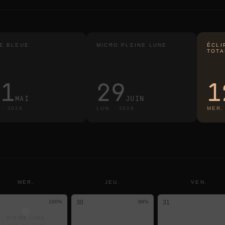
E BLEUE
MICRO PLEINE LUNE
ÉCLI
TOTA
31
29
1
MAI
JUIN
.
·
2026
LUN.
·
2026
MER.
MER.
JEU.
VEN.
100
%
30
99
%
31
PLEINE LUNE