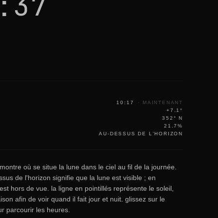
:37
10:17
·
MAINTENANT
+7.1°
352° N
21.7%
AU-DESSUS DE L'HORIZON
ontre où se situe la lune dans le ciel au fil de la journée.
ssus de l'horizon signifie que la lune est visible ; en
est hors de vue. la ligne en pointillés représente le soleil,
on afin de voir quand il fait jour et nuit. glissez sur le
r parcourir les heures.