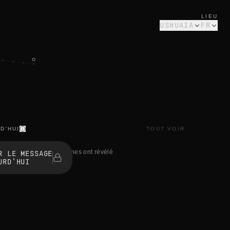
LIEU
USHUAIA
FR
D'HUI
TOUT VOIR
1 personnes ont révélé
R LE MESSAGE
URD'HUI