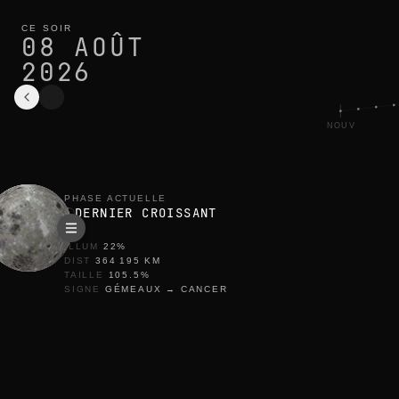
phase de la lune aujourd’hui à ushuaia : dernier croissant, 22%
cycle en cours
CE SOIR
08 AOÛT
2026
NOUV
PHASE ACTUELLE
DERNIER CROISSANT
ILLUM
22
%
DIST
364 195
KM
TAILLE
105.5
%
SIGNE
GÉMEAUX
→
CANCER