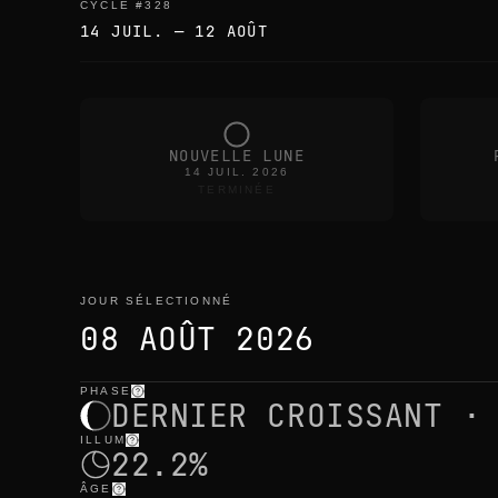
CYCLE
#
328
14 JUIL.
—
12 AOÛT
NOUVELLE LUNE
14 JUIL. 2026
TERMINÉE
JOUR SÉLECTIONNÉ
08 AOÛT 2026
PHASE
jour sélectionné
—
lumière
,
position
,
horaires lunaire
DERNIER CROISSANT ·
ILLUM
22.2%
ÂGE