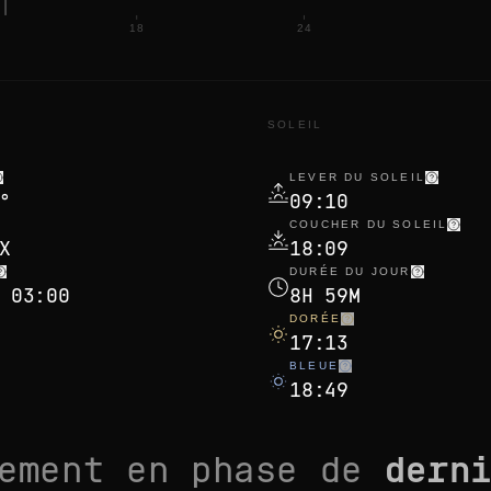
18
24
N
SOLEIL
LEVER DU SOLEIL
°
09:10
COUCHER DU SOLEIL
X
18:09
DURÉE DU JOUR
 03:00
8H 59M
DORÉE
17:13
BLEUE
18:49
lement en phase de
dern