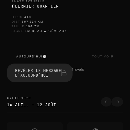
PHASE ACTUELLE
DERNIER QUARTIER
ILLUM
44
%
DIST
367 214
KM
TAILLE
104.7
%
SIGNE
TAUREAU
→
GÉMEAUX
AUJOURD'HUI
TOUT VOIR
r
e
1 personnes ont révélé
RÉVÉLER LE MESSAGE
f
D'AUJOURD'HUI
r
e
s
h
r
CYCLE
#
328
e
14 JUIL.
—
12 AOÛT
f
r
e
s
h