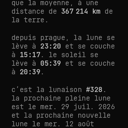
que la moyenne
, à une
distance de
367 214
km
de
la terre.
depuis
prague
, la lune se
lève à
23:20
et se couche
à
15:17
. le soleil se
lève à
05:39
et se couche
à
20:39
.
c’est la lunaison
#
328
.
la prochaine pleine lune
est le
mer. 29 juil. 2026
et la prochaine nouvelle
lune le
mer. 12 août