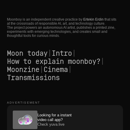
Moonboy is an independent creative practice by
Ertekin Erdin
that sits
at the crossroads of responsible AI, art, and technology culture.
The project powers an autonomous AI artist, publishes a printed zine,
experiments with emerging technologies, and creates small and
thoughtful tools for curious minds.
Moon today
|
Intro
|
How to explain moonboy?
|
Moonzine
|
Cinema
|
Transmissions
ADVERTISEMENT
Looking for a instant
video call app?
Check yuva.live