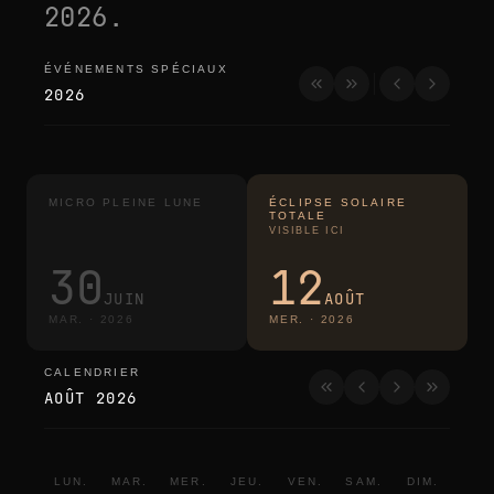
2026
.
ÉVÉNEMENTS SPÉCIAUX
événements spéciaux
2026
MICRO PLEINE LUNE
ÉCLIPSE SOLAIRE
TOTALE
VISIBLE ICI
30
12
JUIN
AOÛT
MAR.
·
2026
MER.
·
2026
CALENDRIER
calendrier
AOÛT 2026
LUN.
MAR.
MER.
JEU.
VEN.
SAM.
DIM.