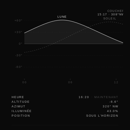
COUCHER
15:17
·
308
°
NW
LUNE
SOLEIL
+60°
+30°
0°
-30°
-60°
00
06
12
HEURE
16:20
·
MAINTENANT
ALTITUDE
-6.6°
AZIMUT
320° NW
ILLUMINÉE
43.0%
POSITION
SOUS L'HORIZON