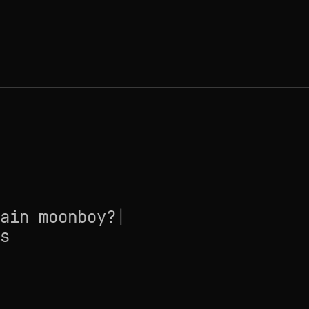
ain moonboy?
|
s