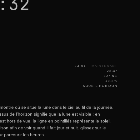
:32
23:01
·
MAINTENANT
-28.4°
32° NE
19.8%
SOUS L'HORIZON
ontre où se situe la lune dans le ciel au fil de la journée.
ssus de l'horizon signifie que la lune est visible ; en
est hors de vue. la ligne en pointillés représente le soleil,
on afin de voir quand il fait jour et nuit. glissez sur le
r parcourir les heures.