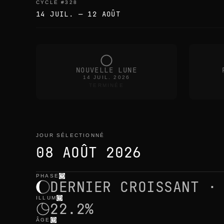
CYCLE
#
328
14 JUIL.
—
12 AOÛT
NOUVELLE LUNE
14 JUIL. 2026
TERMINÉE
JOUR SÉLECTIONNÉ
08 AOÛT 2026
PHASE
jour sélectionné
—
lumière
,
position
,
horaires lunaire
DERNIER CROISSANT ·
ILLUM
22.2%
ÂGE