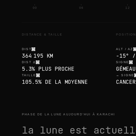
00
06
12
DISTANCE & TAILLE
POSITIO
DIST
ALT / AZ
364 195 KM
-15° /
DIST Δ
SIGNE
5.3% PLUS PROCHE
GÉMEAU
TAILLE
→ SIGNE
105.5% DE LA MOYENNE
CANCER
PHASE DE LA LUNE AUJOURD’HUI À KARACHI
la lune est actuel