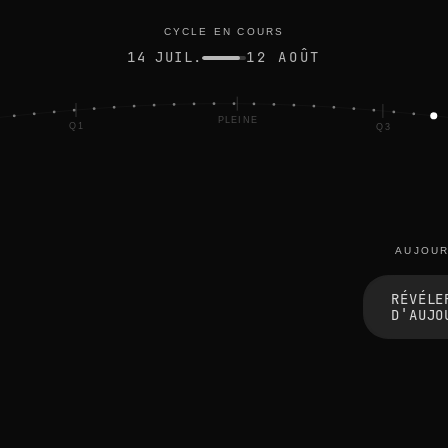
illuminée
CYCLE EN COURS
14 JUIL.
12 AOÛT
PLEINE
Q1
Q3
AUJOUR
t
h
RÉVÉLE
e
D'AUJO
e
d
g
e
s
b
l
u