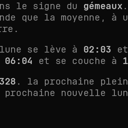
ans le signe du
gémeaux
nde que la moyenne
, à 
rre.
 lune se lève à
02:03
et
à
06:04
et se couche à
328
. la prochaine plei
 prochaine nouvelle lu