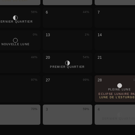
LUNE DU CERF
56
%
6
44
%
7
DERNIER QUARTIER
0
%
13
1
%
14
NOUVELLE LUNE
44
%
20
54
%
21
PREMIER QUARTIER
97
%
27
99
%
28
1
PLEINE LUNE
ÉCLIPSE LUNAIRE PA
LUNE DE L’ESTURG
70
%
3
59
%
4
DERNIER QUARTIE