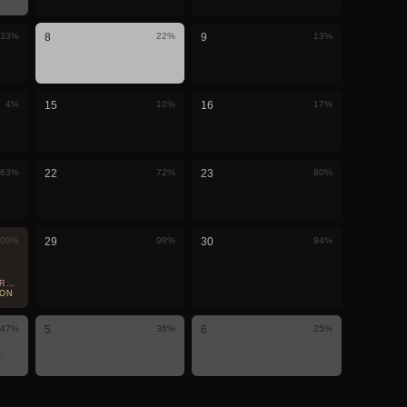
33
%
8
22
%
9
13
%
4
%
15
10
%
16
17
%
63
%
22
72
%
23
80
%
00
%
29
98
%
30
94
%
RTIELLE
EON
47
%
5
36
%
6
25
%
R