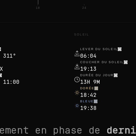
18
24
N
SOLEIL
LEVER DU SOLEIL
 311°
06:04
COUCHER DU SOLEIL
X
19:13
DURÉE DU JOUR
 11:00
13H 9M
DORÉE
18:42
BLEUE
19:38
lement en phase de
dern