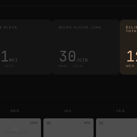
E BLEUE
MICRO PLEINE LUNE
ÉCLI
TOTA
31
30
1
MAI
JUIN
.
·
2026
MAR.
·
2026
MER.
MER.
JEU.
VEN.
100
%
30
99
%
31
PLEINE LUNE