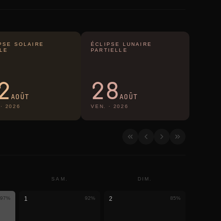
PSE SOLAIRE
ÉCLIPSE LUNAIRE
LE
PARTIELLE
2
28
AOÛT
AOÛT
·
2026
VEN.
·
2026
SAM.
DIM.
97
%
1
92
%
2
85
%