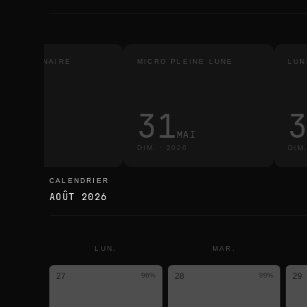
LIPSE LUNAIRE
MICRO PLEINE LUNE
LUN
TALE
3
31
MARS
MAI
R.
·
2026
DIM.
·
2026
DIM
CALENDRIER
calendrier
AOÛT 2026
LUN.
MAR.
27
96
%
28
99
%
29