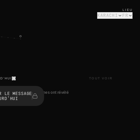
LIEU
KARACHI
FR
D'HUI
TOUT VOIR
1 personnes ont révélé
R LE MESSAGE
URD'HUI