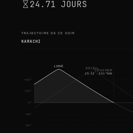
24.71 JOURS
TRAJECTOIRE DE CE SOIR
KARACHI
LUNE
SOLEIL
COUCHER
15:32
·
301
°
NW
+60°
+30°
0°
-30°
-60°