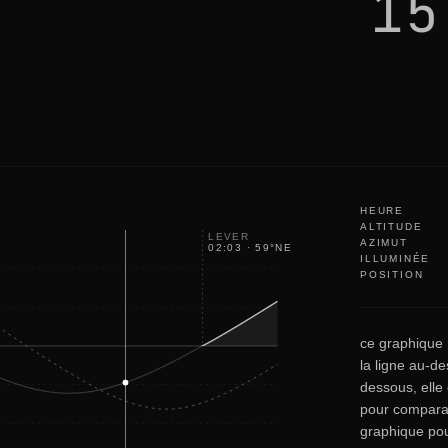
15
u
t
i
t
'
s
o
k
a
y
HEURE
ALTITUDE
LEVER
AZIMUT
02:03
·
59
°
NE
ILLUMINÉE
POSITION
ce graphique m
la ligne au-de
dessous, elle 
pour comparais
graphique pou