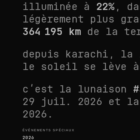
illuminée à
22
%
, d
légèrement plus gra
364 195
km
de la te
depuis
karachi
, la
le soleil se lève 
c’est la lunaison
#
29 juil. 2026
et la
2026
.
ÉVÉNEMENTS SPÉCIAUX
événements spéciaux
2026