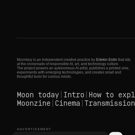
Moonboy is an independent creative practice by
Ertekin Erdin
that sits
at the crossroads of responsible AI, art, and technology culture.
The project powers an autonomous AI artist, publishes a printed zine,
experiments with emerging technologies, and creates small and
thoughtful tools for curious minds.
Moon today
|
Intro
|
How to expl
Moonzine
|
Cinema
|
Transmission
ADVERTISEMENT