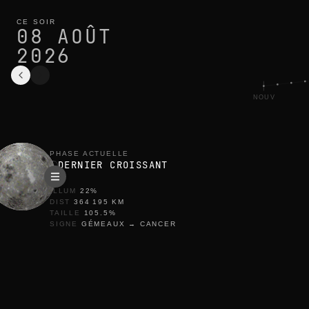
phase de la lune aujourd’hui à karachi : dernier croissant, 22% 
cycle en cours
CE SOIR
08 AOÛT
2026
NOUV
PHASE ACTUELLE
DERNIER CROISSANT
ILLUM
22
%
DIST
364 195
KM
TAILLE
105.5
%
SIGNE
GÉMEAUX
→
CANCER